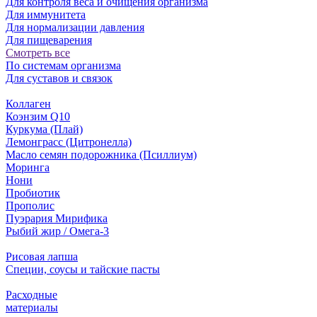
Для контроля веса и очищения организма
Для иммунитета
Для нормализации давления
Для пищеварения
Смотреть все
По системам организма
Для суставов и связок
Коллаген
Коэнзим Q10
Куркума (Плай)
Лемонграсс (Цитронелла)
Масло семян подорожника (Псиллиум)
Моринга
Нони
Пробиотик
Прополис
Пуэрария Мирифика
Рыбий жир / Омега-3
Рисовая лапша
Специи, соусы и тайские пасты
Расходные
материалы