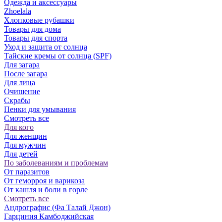
Одежда и аксессуары
Zhoelala
Хлопковые рубашки
Товары для дома
Товары для спорта
Уход и защита от солнца
Тайские кремы от солнца (SPF)
Для загара
После загара
Для лица
Очищение
Скрабы
Пенки для умывания
Смотреть все
Для кого
Для женщин
Для мужчин
Для детей
По заболеваниям и проблемам
От паразитов
Oт геморроя и варикоза
От кашля и боли в горле
Смотреть все
Андрографис (Фа Талай Джон)
Гарциния Камбоджийская