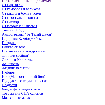
По заболеваниям и проблемам
От паразитов
Oт геморроя и варикоза
От кашля и боли в горле
От простуды и гриппа
От насморка
Oт псориаза и экземы
Тайские БАДы
Андрографис (Фа Талай Джон)
Гарциния Камбоджийская
Гвоздика
Гинкго билоба
Глюкозамин и хондроитин
Линчжи (Рейши)
Детокс и Клетчатка
Женьшень
Жидкий кальций
Имбирь
Йод (Мангостиновый йод)
Продукты, специи, напитки
Сладости
Чай, кофе, концентраты
Товары для СПА салонов
Массажные масла