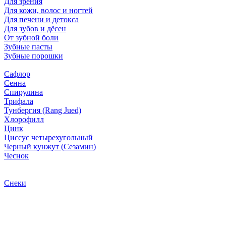
Для зрения
Для кожи, волос и ногтей
Для печени и детокса
Для зубов и дёсен
От зубной боли
Зубные пасты
Зубные порошки
Сафлор
Сенна
Спирулина
Трифала
Тунбергия (Rang Jued)
Хлорофилл
Цинк
Циссус четырехугольный
Черный кунжут (Сезамин)
Чеснок
Снеки