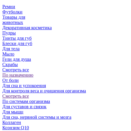
Ремни
Футболки
Товары для
животных
Декоративная косметика
Пудры
Тинты для губ
Блески для губ
Для тела
Мыло
Гели для душа
Скрабы
Смотреть все
По назначению
От боли
Для сна и успокоения
Для контроля веса и очищения организма
Смотреть все
По системам организма
Для суставов и связок
Для мышц
Для сна, нервной системы и мозга
Коллаген
Коэнзим Q10