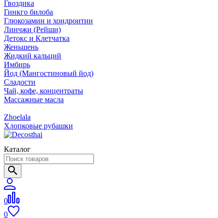
Гвоздика
Гинкго билоба
Глюкозамин и хондроитин
Линчжи (Рейши)
Детокс и Клетчатка
Женьшень
Жидкий кальций
Имбирь
Йод (Мангостиновый йод)
Сладости
Чай, кофе, концентраты
Массажные масла
Zhoelala
Хлопковые рубашки
Каталог
0
0