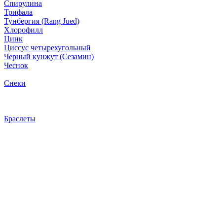
Спирулина
Трифала
Тунбергия (Rang Jued)
Хлорофилл
Цинк
Циссус четырехугольный
Черный кунжут (Сезамин)
Чеснок
Снеки
Браслеты