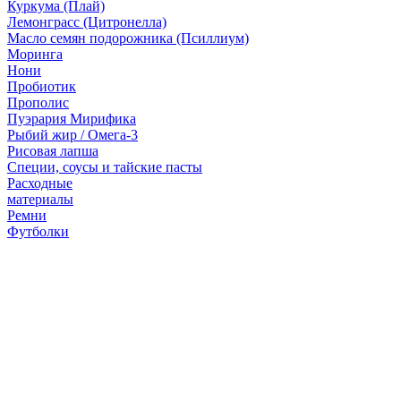
Куркума (Плай)
Лемонграсс (Цитронелла)
Масло семян подорожника (Псиллиум)
Моринга
Нони
Пробиотик
Прополис
Пуэрария Мирифика
Рыбий жир / Омега-3
Рисовая лапша
Специи, соусы и тайские пасты
Расходные
материалы
Ремни
Футболки