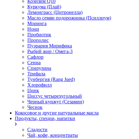
Коэнзим Q10
Куркума (Плай)
Лемонграсс (Цитронелла)
Масло семян подорожника (Псиллиум)
Моринга
Нони
Пробиотик
Прополис
Пуэрария Мирифика
Рыбий жир / Омега-3
Сафлор
Сенна
Спирулина
Трифала
Тунбергия (Rang Jued)
Хлорофилл
Цинк
Циссус четырехугольный
Черный кунжут (Сезамин)
Чеснок
Кокосовое и другие натуральные масла
Продукты, специи, напитки
Сладости
Чай, кофе, концентраты