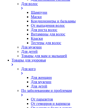
Для волос
Шампуни
Маски
Кондиционеры и бальзамы
От выпадения волос
Для роста волос
Витамины для волос
Краски
Тестеры для волос
Для мужчин
Для детей
Товары для мам и малышей
Товары для здоровья
Для кого
Для женщин
Для мужчин
Для детей
По заболеваниям и проблемам
От паразитов
Oт геморроя и варикоза
От кашля и боли в горле