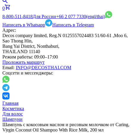
0
8-800-511-8418
Для России
+66 2 077 7330
(engl/thai)
Написать в Whatsapp
Написать в Telegram
Адрес:
Decos company limited, Reg.N 0125557024483 51/60-61 ,Moo 6,
Sao Thong Hin,
Bang Yai District, Nonthaburi,
THAILAND 11140
Режим работы:
09:00–17:00
Проложить маршрут
Email:
INFO@DECOSTHAI.COM
Соцсети и мессенджеры:
Главная
Косметика
Для волос
Шампуни
Шампунь с кокосовым маслом и рисовым молочком от Caring,
Virgin Coconut Oil Shampoo With Rice Milk, 200 мл