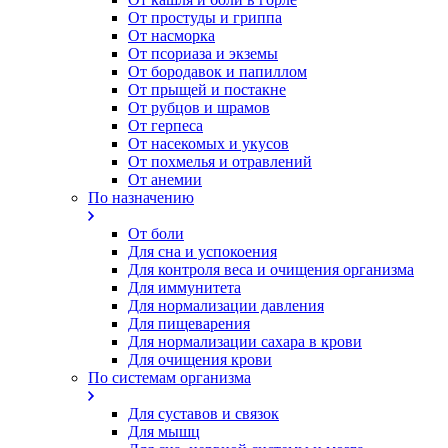
От простуды и гриппа
От насморка
Oт псориаза и экземы
От бородавок и папиллом
От прыщей и постакне
От рубцов и шрамов
От герпеса
От насекомых и укусов
От похмелья и отравлений
От анемии
По назначению
От боли
Для сна и успокоения
Для контроля веса и очищения организма
Для иммунитета
Для нормализации давления
Для пищеварения
Для нормализации сахара в крови
Для очищения крови
По системам организма
Для суставов и связок
Для мышц