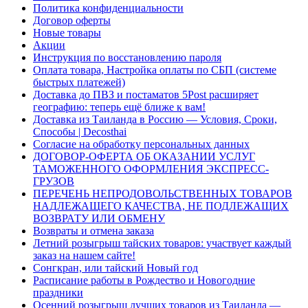
Политика конфиденциальности
Договор оферты
Новые товары
Акции
Инструкция по восстановлению пароля
Оплата товара, Настройка оплаты по СБП (системе
быстрых платежей)
Доставка до ПВЗ и постаматов 5Post расширяет
географию: теперь ещё ближе к вам!
Доставка из Таиланда в Россию — Условия, Сроки,
Способы | Decosthai
Согласие на обработку персональных данных
ДОГОВОР-ОФЕРТА ОБ ОКАЗАНИИ УСЛУГ
ТАМОЖЕННОГО ОФОРМЛЕНИЯ ЭКСПРЕСС-
ГРУЗОВ
ПЕРЕЧЕНЬ НЕПРОДОВОЛЬСТВЕННЫХ ТОВАРОВ
НАДЛЕЖАЩЕГО КАЧЕСТВА, НЕ ПОДЛЕЖАЩИХ
ВОЗВРАТУ ИЛИ ОБМЕНУ
Возвраты и отмена заказа
Летний розыгрыш тайских товаров: участвует каждый
заказ на нашем сайте!
Сонгкран, или тайский Новый год
Расписание работы в Рождество и Новогодние
праздники
Осенний розыгрыш лучших товаров из Таиланда —