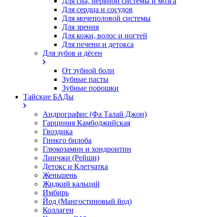
Для сна, нервной системы и мозга
Для сердца и сосудов
Для мочеполовой системы
Для зрения
Для кожи, волос и ногтей
Для печени и детокса
Для зубов и дёсен
От зубной боли
Зубные пасты
Зубные порошки
Тайские БАДы
Андрографис (Фа Талай Джон)
Гарциния Камбоджийская
Гвоздика
Гинкго билоба
Глюкозамин и хондроитин
Линчжи (Рейши)
Детокс и Клетчатка
Женьшень
Жидкий кальций
Имбирь
Йод (Мангостиновый йод)
Коллаген