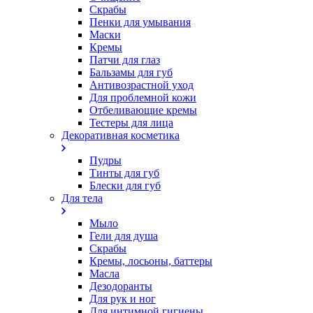
Скрабы
Пенки для умывания
Маски
Кремы
Патчи для глаз
Бальзамы для губ
Антивозрастной уход
Для проблемной кожи
Oтбеливающие кремы
Тестеры для лица
Декоративная косметика
Пудры
Тинты для губ
Блески для губ
Для тела
Мыло
Гели для душа
Скрабы
Кремы, лосьоны, баттеры
Масла
Дезодоранты
Для рук и ног
Для интимной гигиены