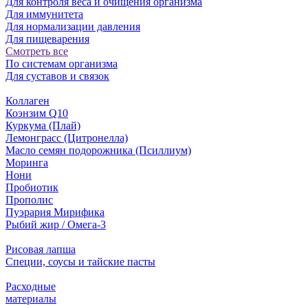
Для контроля веса и очищения организма
Для иммунитета
Для нормализации давления
Для пищеварения
Смотреть все
По системам организма
Для суставов и связок
Коллаген
Коэнзим Q10
Куркума (Плай)
Лемонграсс (Цитронелла)
Масло семян подорожника (Псиллиум)
Моринга
Нони
Пробиотик
Прополис
Пуэрария Мирифика
Рыбий жир / Омега-3
Рисовая лапша
Специи, соусы и тайские пасты
Расходные
материалы