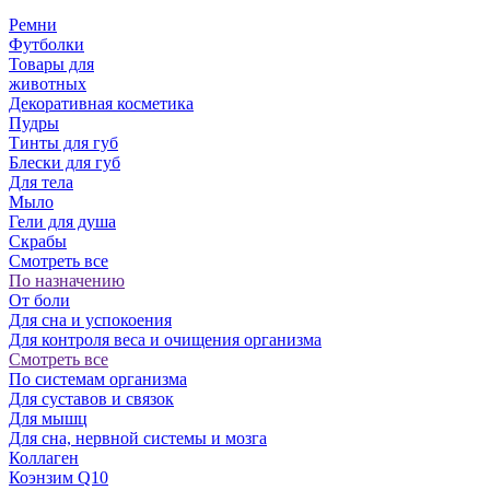
Ремни
Футболки
Товары для
животных
Декоративная косметика
Пудры
Тинты для губ
Блески для губ
Для тела
Мыло
Гели для душа
Скрабы
Смотреть все
По назначению
От боли
Для сна и успокоения
Для контроля веса и очищения организма
Смотреть все
По системам организма
Для суставов и связок
Для мышц
Для сна, нервной системы и мозга
Коллаген
Коэнзим Q10