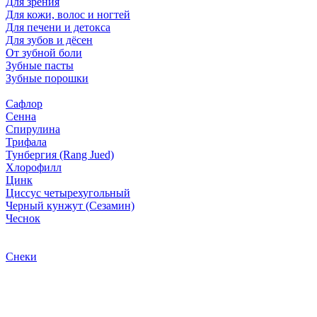
Для зрения
Для кожи, волос и ногтей
Для печени и детокса
Для зубов и дёсен
От зубной боли
Зубные пасты
Зубные порошки
Сафлор
Сенна
Спирулина
Трифала
Тунбергия (Rang Jued)
Хлорофилл
Цинк
Циссус четырехугольный
Черный кунжут (Сезамин)
Чеснок
Снеки