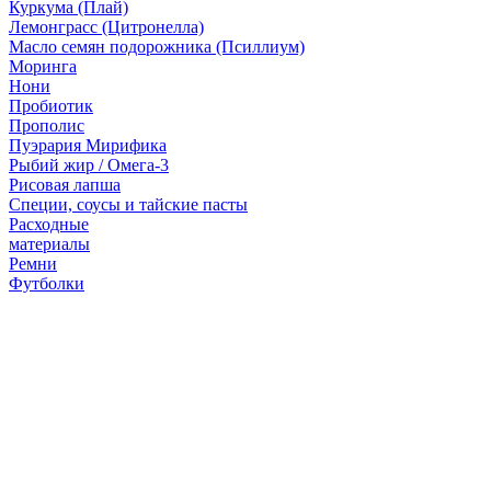
Куркума (Плай)
Лемонграсс (Цитронелла)
Масло семян подорожника (Псиллиум)
Моринга
Нони
Пробиотик
Прополис
Пуэрария Мирифика
Рыбий жир / Омега-3
Рисовая лапша
Специи, соусы и тайские пасты
Расходные
материалы
Ремни
Футболки