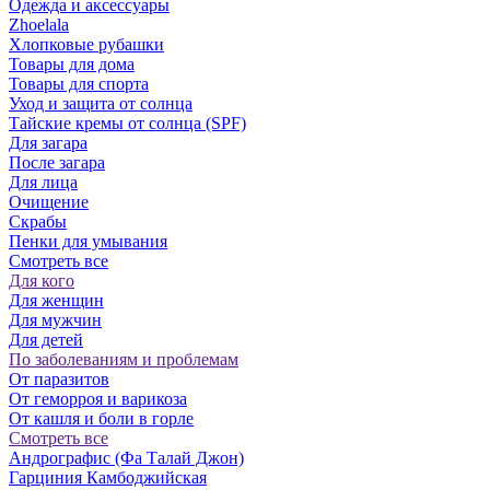
Одежда и аксессуары
Zhoelala
Хлопковые рубашки
Товары для дома
Товары для спорта
Уход и защита от солнца
Тайские кремы от солнца (SPF)
Для загара
После загара
Для лица
Очищение
Скрабы
Пенки для умывания
Смотреть все
Для кого
Для женщин
Для мужчин
Для детей
По заболеваниям и проблемам
От паразитов
Oт геморроя и варикоза
От кашля и боли в горле
Смотреть все
Андрографис (Фа Талай Джон)
Гарциния Камбоджийская