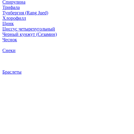
Спирулина
Трифала
Тунбергия (Rang Jued)
Хлорофилл
Цинк
Циссус четырехугольный
Черный кунжут (Сезамин)
Чеснок
Снеки
Браслеты