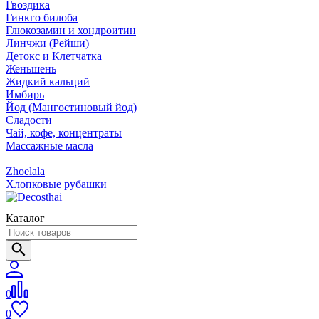
Гвоздика
Гинкго билоба
Глюкозамин и хондроитин
Линчжи (Рейши)
Детокс и Клетчатка
Женьшень
Жидкий кальций
Имбирь
Йод (Мангостиновый йод)
Сладости
Чай, кофе, концентраты
Массажные масла
Zhoelala
Хлопковые рубашки
Каталог
0
0