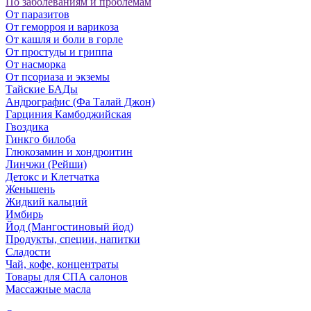
По заболеваниям и проблемам
От паразитов
Oт геморроя и варикоза
От кашля и боли в горле
От простуды и гриппа
От насморка
Oт псориаза и экземы
Тайские БАДы
Андрографис (Фа Талай Джон)
Гарциния Камбоджийская
Гвоздика
Гинкго билоба
Глюкозамин и хондроитин
Линчжи (Рейши)
Детокс и Клетчатка
Женьшень
Жидкий кальций
Имбирь
Йод (Мангостиновый йод)
Продукты, специи, напитки
Сладости
Чай, кофе, концентраты
Товары для СПА салонов
Массажные масла