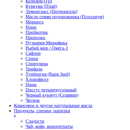
Коэнзим Q10
Куркума (Плай)
Лемонграсс (Цитронелла)
Масло семян подорожника (Псиллиум)
Моринга
Нони
Пробиотик
Прополис
Пуэрария Мирифика
Рыбий жир / Омега-3
Сафлор
Сенна
Спирулина
Трифала
Тунбергия (Rang Jued)
Хлорофилл
Цинк
Циссус четырехугольный
Черный кунжут (Сезамин)
Чеснок
Кокосовое и другие натуральные масла
Продукты, специи, напитки
Сладости
Чай, кофе, концентраты