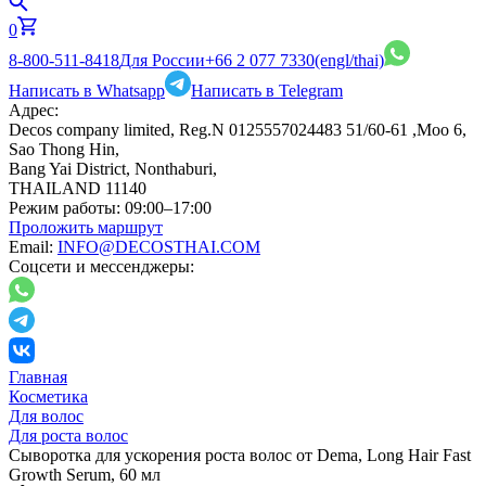
0
8-800-511-8418
Для России
+66 2 077 7330
(engl/thai)
Написать в Whatsapp
Написать в Telegram
Адрес:
Decos company limited, Reg.N 0125557024483 51/60-61 ,Moo 6,
Sao Thong Hin,
Bang Yai District, Nonthaburi,
THAILAND 11140
Режим работы:
09:00–17:00
Проложить маршрут
Email:
INFO@DECOSTHAI.COM
Соцсети и мессенджеры:
Главная
Косметика
Для волос
Для роста волос
Сыворотка для ускорения роста волос от Dema, Long Hair Fast
Growth Serum, 60 мл