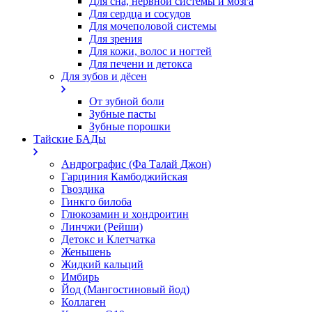
Для сна, нервной системы и мозга
Для сердца и сосудов
Для мочеполовой системы
Для зрения
Для кожи, волос и ногтей
Для печени и детокса
Для зубов и дёсен
От зубной боли
Зубные пасты
Зубные порошки
Тайские БАДы
Андрографис (Фа Талай Джон)
Гарциния Камбоджийская
Гвоздика
Гинкго билоба
Глюкозамин и хондроитин
Линчжи (Рейши)
Детокс и Клетчатка
Женьшень
Жидкий кальций
Имбирь
Йод (Мангостиновый йод)
Коллаген