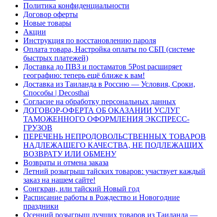
Политика конфиденциальности
Договор оферты
Новые товары
Акции
Инструкция по восстановлению пароля
Оплата товара, Настройка оплаты по СБП (системе
быстрых платежей)
Доставка до ПВЗ и постаматов 5Post расширяет
географию: теперь ещё ближе к вам!
Доставка из Таиланда в Россию — Условия, Сроки,
Способы | Decosthai
Согласие на обработку персональных данных
ДОГОВОР-ОФЕРТА ОБ ОКАЗАНИИ УСЛУГ
ТАМОЖЕННОГО ОФОРМЛЕНИЯ ЭКСПРЕСС-
ГРУЗОВ
ПЕРЕЧЕНЬ НЕПРОДОВОЛЬСТВЕННЫХ ТОВАРОВ
НАДЛЕЖАЩЕГО КАЧЕСТВА, НЕ ПОДЛЕЖАЩИХ
ВОЗВРАТУ ИЛИ ОБМЕНУ
Возвраты и отмена заказа
Летний розыгрыш тайских товаров: участвует каждый
заказ на нашем сайте!
Сонгкран, или тайский Новый год
Расписание работы в Рождество и Новогодние
праздники
Осенний розыгрыш лучших товаров из Таиланда —