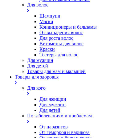
Для волос
Шампуни
Маски
Кондиционеры и бальзамы
От выпадения волос
Для роста волос
Витамины для волос
Краски
Тестеры для волос
Для мужчин
Для детей
Товары для мам и малышей
Товары для здоровья
Для кого
Для женщин
Для мужчин
Для детей
По заболеваниям и проблемам
От паразитов
Oт геморроя и варикоза
От кашля и боли в горле