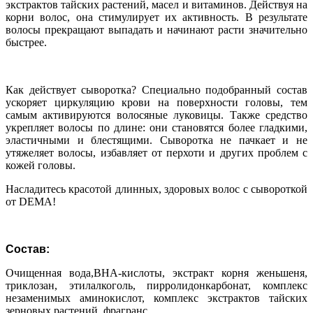
экстрактов тайских растений, масел и витаминов. Действуя на
корни волос, она стимулирует их активность. В результате
волосы прекращают выпадать и начинают расти значительно
быстрее.
Как действует сыворотка? Специально подобранный состав
ускоряет циркуляцию крови на поверхности головы, тем
самым активируются волосяные луковицы. Также средство
укрепляет волосы по длине: они становятся более гладкими,
эластичными и блестящими. Сыворотка не пачкает и не
утяжеляет волосы, избавляет от перхоти и других проблем с
кожей головы.
Насладитесь красотой длинных, здоровых волос с сывороткой
от DEMA!
Состав:
Очищенная вода,ВНА-кислоты, экстракт корня женьшеня,
триклозан, этилалкоголь, пирролидонкарбонат, комплекс
незаменимых аминокислот, комплекс экстрактов тайских
зерновых растений, фрагранс