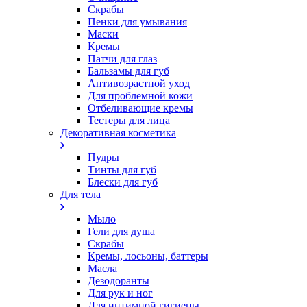
Скрабы
Пенки для умывания
Маски
Кремы
Патчи для глаз
Бальзамы для губ
Антивозрастной уход
Для проблемной кожи
Oтбеливающие кремы
Тестеры для лица
Декоративная косметика
Пудры
Тинты для губ
Блески для губ
Для тела
Мыло
Гели для душа
Скрабы
Кремы, лосьоны, баттеры
Масла
Дезодоранты
Для рук и ног
Для интимной гигиены