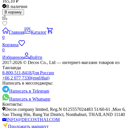
165,10
₽
В наличии
В корзину
Главная
Каталог
0
Корзина
0
Избранное
Войти
2017-2026 © Decos Co., Ltd — интернет-магазин товаров из
Таиланда
8-800-511-8418
Для России
+66 2 077 7330
(engl/thai)
Написать в мессенджеры:
Написать в Telegram
Написать в Whatsapp
Контакты:
Decos company limited, Reg.N 0125557024483 51/60-61 ,Moo 6,
Sao Thong Hin, Bang Yai District, Nonthaburi, THAILAND 11140
INFO@DECOSTHAI.COM
Проложить маршрут