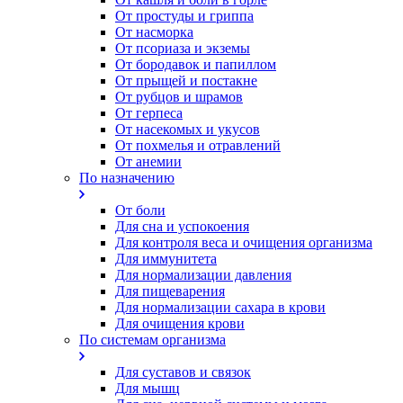
От простуды и гриппа
От насморка
Oт псориаза и экземы
От бородавок и папиллом
От прыщей и постакне
От рубцов и шрамов
От герпеса
От насекомых и укусов
От похмелья и отравлений
От анемии
По назначению
От боли
Для сна и успокоения
Для контроля веса и очищения организма
Для иммунитета
Для нормализации давления
Для пищеварения
Для нормализации сахара в крови
Для очищения крови
По системам организма
Для суставов и связок
Для мышц