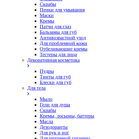
Скрабы
Пенки для умывания
Маски
Кремы
Патчи для глаз
Бальзамы для губ
Антивозрастной уход
Для проблемной кожи
Oтбеливающие кремы
Тестеры для лица
Декоративная косметика
Пудры
Тинты для губ
Блески для губ
Для тела
Мыло
Гели для душа
Скрабы
Кремы, лосьоны, баттеры
Масла
Дезодоранты
Для рук и ног
Для интимной гигиены