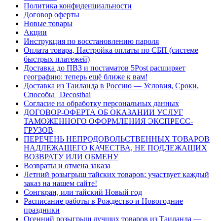
Политика конфиденциальности
Договор оферты
Новые товары
Акции
Инструкция по восстановлению пароля
Оплата товара, Настройка оплаты по СБП (системе
быстрых платежей)
Доставка до ПВЗ и постаматов 5Post расширяет
географию: теперь ещё ближе к вам!
Доставка из Таиланда в Россию — Условия, Сроки,
Способы | Decosthai
Согласие на обработку персональных данных
ДОГОВОР-ОФЕРТА ОБ ОКАЗАНИИ УСЛУГ
ТАМОЖЕННОГО ОФОРМЛЕНИЯ ЭКСПРЕСС-
ГРУЗОВ
ПЕРЕЧЕНЬ НЕПРОДОВОЛЬСТВЕННЫХ ТОВАРОВ
НАДЛЕЖАЩЕГО КАЧЕСТВА, НЕ ПОДЛЕЖАЩИХ
ВОЗВРАТУ ИЛИ ОБМЕНУ
Возвраты и отмена заказа
Летний розыгрыш тайских товаров: участвует каждый
заказ на нашем сайте!
Сонгкран, или тайский Новый год
Расписание работы в Рождество и Новогодние
праздники
Осенний розыгрыш лучших товаров из Таиланда —