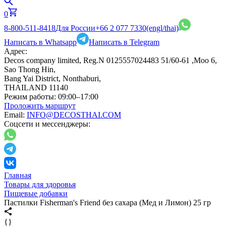
0
8-800-511-8418
Для России
+66 2 077 7330
(engl/thai)
Написать в Whatsapp
Написать в Telegram
Адрес:
Decos company limited, Reg.N 0125557024483 51/60-61 ,Moo 6,
Sao Thong Hin,
Bang Yai District, Nonthaburi,
THAILAND 11140
Режим работы:
09:00–17:00
Проложить маршрут
Email:
INFO@DECOSTHAI.COM
Соцсети и мессенджеры:
Главная
Товары для здоровья
Пищевые добавки
Пастилки Fisherman's Friend без сахара (Мед и Лимон) 25 гр
{}