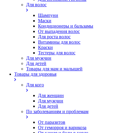
Для волос
Шампуни
Маски
Кондиционеры и бальзамы
От выпадения волос
Для роста волос
Витамины для волос
Краски
Тестеры для волос
Для мужчин
Для детей
Товары для мам и малышей
Товары для здоровья
Для кого
Для женщин
Для мужчин
Для детей
По заболеваниям и проблемам
От паразитов
Oт геморроя и варикоза
От кашля и боли в горле