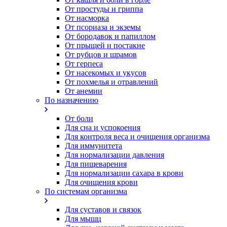
От простуды и гриппа
От насморка
Oт псориаза и экземы
От бородавок и папиллом
От прыщей и постакне
От рубцов и шрамов
От герпеса
От насекомых и укусов
От похмелья и отравлений
От анемии
По назначению
От боли
Для сна и успокоения
Для контроля веса и очищения организма
Для иммунитета
Для нормализации давления
Для пищеварения
Для нормализации сахара в крови
Для очищения крови
По системам организма
Для суставов и связок
Для мышц