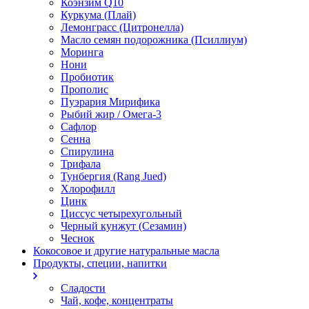
Коэнзим Q10
Куркума (Плай)
Лемонграсс (Цитронелла)
Масло семян подорожника (Псиллиум)
Моринга
Нони
Пробиотик
Прополис
Пуэрария Мирифика
Рыбий жир / Омега-3
Сафлор
Сенна
Спирулина
Трифала
Тунбергия (Rang Jued)
Хлорофилл
Цинк
Циссус четырехугольный
Черный кунжут (Сезамин)
Чеснок
Кокосовое и другие натуральные масла
Продукты, специи, напитки
Сладости
Чай, кофе, концентраты