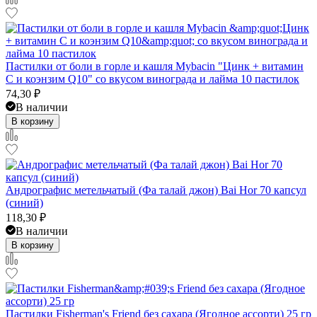
Пастилки от боли в горле и кашля Mybacin "Цинк + витамин
С и коэнзим Q10" со вкусом винограда и лайма 10 пастилок
74,30
₽
В наличии
В корзину
Андрографис метельчатый (Фа талай джон) Bai Hor 70 капсул
(синий)
118,30
₽
В наличии
В корзину
Пастилки Fisherman's Friend без сахара (Ягодное ассорти) 25 гр