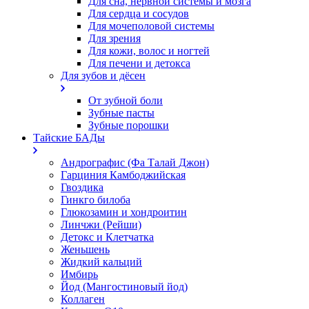
Для сна, нервной системы и мозга
Для сердца и сосудов
Для мочеполовой системы
Для зрения
Для кожи, волос и ногтей
Для печени и детокса
Для зубов и дёсен
От зубной боли
Зубные пасты
Зубные порошки
Тайские БАДы
Андрографис (Фа Талай Джон)
Гарциния Камбоджийская
Гвоздика
Гинкго билоба
Глюкозамин и хондроитин
Линчжи (Рейши)
Детокс и Клетчатка
Женьшень
Жидкий кальций
Имбирь
Йод (Мангостиновый йод)
Коллаген