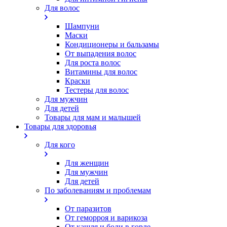
Для волос
Шампуни
Маски
Кондиционеры и бальзамы
От выпадения волос
Для роста волос
Витамины для волос
Краски
Тестеры для волос
Для мужчин
Для детей
Товары для мам и малышей
Товары для здоровья
Для кого
Для женщин
Для мужчин
Для детей
По заболеваниям и проблемам
От паразитов
Oт геморроя и варикоза
От кашля и боли в горле