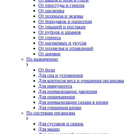
От простуды и гриппа
От насморка
Oт псориаза и экземы
От бородавок и папиллом
От прыщей и постакне
От рубцов и шрамов
От герпеса
От насекомых и укусов
От похмелья и отравлений
От анемии
По назначению
От боли
Для сна и успокоения
Для контроля веса и очищения организма
Для иммунитета
Для нормализации давления
Для пищеварения
Для нормализации сахара в крови
Для очищения крови
По системам организма
Для суставов и связок
Для мышц