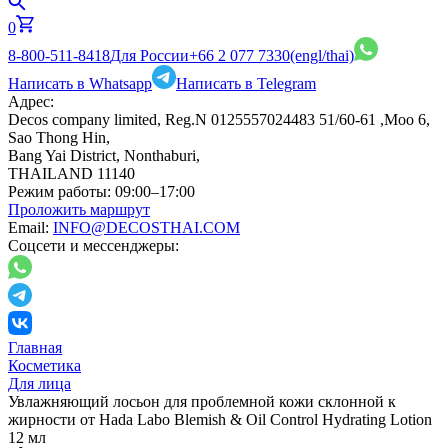
0
8-800-511-8418
Для России
+66 2 077 7330
(engl/thai)
Написать в Whatsapp
Написать в Telegram
Адрес:
Decos company limited, Reg.N 0125557024483 51/60-61 ,Moo 6,
Sao Thong Hin,
Bang Yai District, Nonthaburi,
THAILAND 11140
Режим работы:
09:00–17:00
Проложить маршрут
Email:
INFO@DECOSTHAI.COM
Соцсети и мессенджеры:
Главная
Косметика
Для лица
Увлажняющий лосьон для проблемной кожи склонной к
жирности от Hada Labo Blemish & Oil Control Hydrating Lotion
12 мл