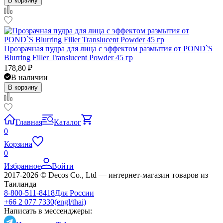
В корзину
Прозрачная пудра для лица с эффектом размытия от POND`S
Blurring Filler Translucent Powder 45 гр
178,80
₽
В наличии
В корзину
Главная
Каталог
0
Корзина
0
Избранное
Войти
2017-2026 © Decos Co., Ltd — интернет-магазин товаров из
Таиланда
8-800-511-8418
Для России
+66 2 077 7330
(engl/thai)
Написать в мессенджеры: