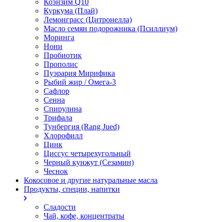
Коэнзим Q10
Куркума (Плай)
Лемонграсс (Цитронелла)
Масло семян подорожника (Псиллиум)
Моринга
Нони
Пробиотик
Прополис
Пуэрария Мирифика
Рыбий жир / Омега-3
Сафлор
Сенна
Спирулина
Трифала
Тунбергия (Rang Jued)
Хлорофилл
Цинк
Циссус четырехугольный
Черный кунжут (Сезамин)
Чеснок
Кокосовое и другие натуральные масла
Продукты, специи, напитки
Сладости
Чай, кофе, концентраты