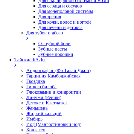
Для сна, нервной системы и мозга
Для сердца и сосудов
Для мочеполовой системы
Для зрения
Для кожи, волос и ногтей
Для печени и детокса
Для зубов и дёсен
От зубной боли
Зубные пасты
Зубные порошки
Тайские БАДы
Андрографис (Фа Талай Джон)
Гарциния Камбоджийская
Гвоздика
Гинкго билоба
Глюкозамин и хондроитин
Линчжи (Рейши)
Детокс и Клетчатка
Женьшень
Жидкий кальций
Имбирь
Йод (Мангостиновый йод)
Коллаген