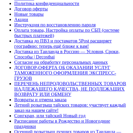
Политика конфиденциальности
Договор оферты
Новые товары
Акции
Инструкция по восстановлению пароля
Оплата товара, Настройка оплаты по СБП (системе
быстрых платежей)
Доставка до ПВЗ и постаматов 5Post расширяет
географию: теперь ещё ближе к вам!
Доставка из Таиланда в Россию — Условия, Сроки,
Способы | Decosthai
Согласие на обработку персональных данных
ДОГОВОР-ОФЕРТА ОБ ОКАЗАНИИ УСЛУГ
ТАМОЖЕННОГО ОФОРМЛЕНИЯ ЭКСПРЕСС-
ГРУЗОВ
ПЕРЕЧЕНЬ НЕПРОДОВОЛЬСТВЕННЫХ ТОВАРОВ
НАДЛЕЖАЩЕГО КАЧЕСТВА, НЕ ПОДЛЕЖАЩИХ
ВОЗВРАТУ ИЛИ ОБМЕНУ
Возвраты и отмена заказа
Летний розыгрыш тайских товаров: участвует каждый
заказ на нашем сайте!
Сонгкран, или тайский Новый год
Расписание работы в Рождество и Новогодние
праздники
Осенний розыгрыш лучших товаров из Таиланда —