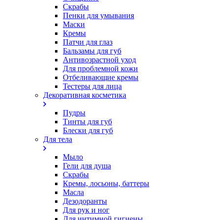
Скрабы
Пенки для умывания
Маски
Кремы
Патчи для глаз
Бальзамы для губ
Антивозрастной уход
Для проблемной кожи
Oтбеливающие кремы
Тестеры для лица
Декоративная косметика
Пудры
Тинты для губ
Блески для губ
Для тела
Мыло
Гели для душа
Скрабы
Кремы, лосьоны, баттеры
Масла
Дезодоранты
Для рук и ног
Для интимной гигиены