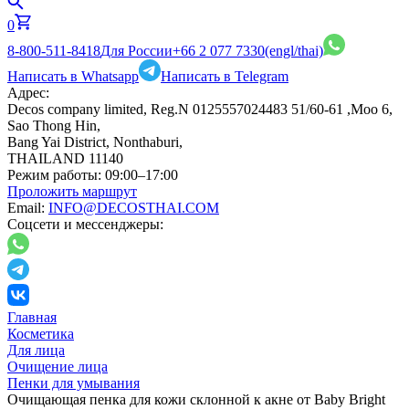
0
8-800-511-8418
Для России
+66 2 077 7330
(engl/thai)
Написать в Whatsapp
Написать в Telegram
Адрес:
Decos company limited, Reg.N 0125557024483 51/60-61 ,Moo 6,
Sao Thong Hin,
Bang Yai District, Nonthaburi,
THAILAND 11140
Режим работы:
09:00–17:00
Проложить маршрут
Email:
INFO@DECOSTHAI.COM
Соцсети и мессенджеры:
Главная
Косметика
Для лица
Очищение лица
Пенки для умывания
Очищающая пенка для кожи склонной к акне от Baby Bright