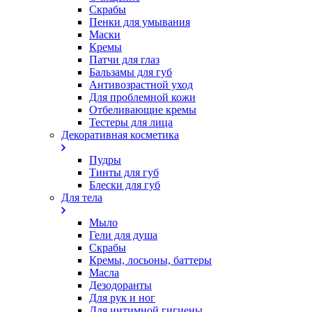
Скрабы
Пенки для умывания
Маски
Кремы
Патчи для глаз
Бальзамы для губ
Антивозрастной уход
Для проблемной кожи
Oтбеливающие кремы
Тестеры для лица
Декоративная косметика
Пудры
Тинты для губ
Блески для губ
Для тела
Мыло
Гели для душа
Скрабы
Кремы, лосьоны, баттеры
Масла
Дезодоранты
Для рук и ног
Для интимной гигиены