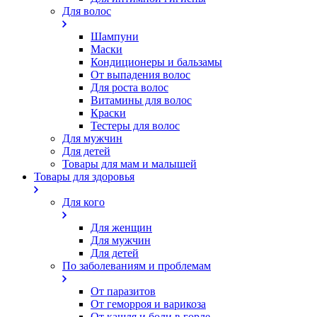
Для волос
Шампуни
Маски
Кондиционеры и бальзамы
От выпадения волос
Для роста волос
Витамины для волос
Краски
Тестеры для волос
Для мужчин
Для детей
Товары для мам и малышей
Товары для здоровья
Для кого
Для женщин
Для мужчин
Для детей
По заболеваниям и проблемам
От паразитов
Oт геморроя и варикоза
От кашля и боли в горле