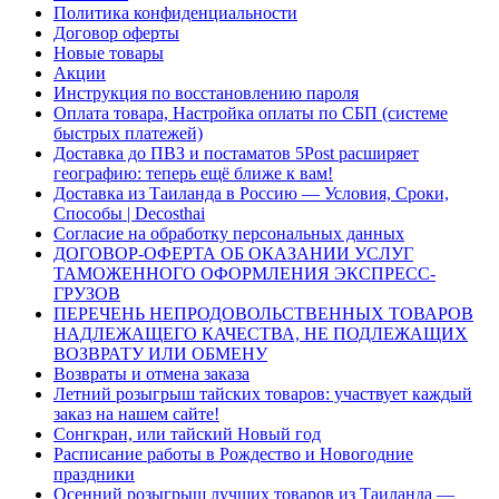
Политика конфиденциальности
Договор оферты
Новые товары
Акции
Инструкция по восстановлению пароля
Оплата товара, Настройка оплаты по СБП (системе
быстрых платежей)
Доставка до ПВЗ и постаматов 5Post расширяет
географию: теперь ещё ближе к вам!
Доставка из Таиланда в Россию — Условия, Сроки,
Способы | Decosthai
Согласие на обработку персональных данных
ДОГОВОР-ОФЕРТА ОБ ОКАЗАНИИ УСЛУГ
ТАМОЖЕННОГО ОФОРМЛЕНИЯ ЭКСПРЕСС-
ГРУЗОВ
ПЕРЕЧЕНЬ НЕПРОДОВОЛЬСТВЕННЫХ ТОВАРОВ
НАДЛЕЖАЩЕГО КАЧЕСТВА, НЕ ПОДЛЕЖАЩИХ
ВОЗВРАТУ ИЛИ ОБМЕНУ
Возвраты и отмена заказа
Летний розыгрыш тайских товаров: участвует каждый
заказ на нашем сайте!
Сонгкран, или тайский Новый год
Расписание работы в Рождество и Новогодние
праздники
Осенний розыгрыш лучших товаров из Таиланда —