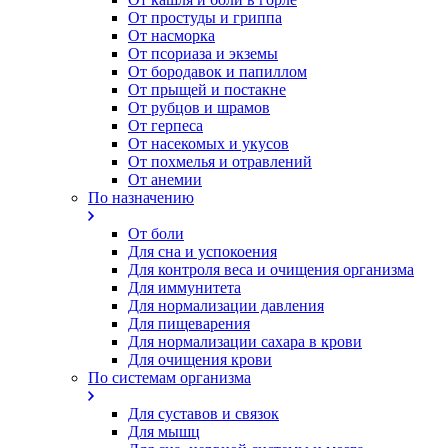
От простуды и гриппа
От насморка
Oт псориаза и экземы
От бородавок и папиллом
От прыщей и постакне
От рубцов и шрамов
От герпеса
От насекомых и укусов
От похмелья и отравлений
От анемии
По назначению
От боли
Для сна и успокоения
Для контроля веса и очищения организма
Для иммунитета
Для нормализации давления
Для пищеварения
Для нормализации сахара в крови
Для очищения крови
По системам организма
Для суставов и связок
Для мышц