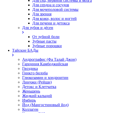
Для сна, нервной системы и мозга
Для сердца и сосудов
Для мочеполовой системы
Для зрения
Для кожи, волос и ногтей
Для печени и детокса
Для зубов и дёсен
От зубной боли
Зубные пасты
Зубные порошки
Тайские БАДы
Андрографис (Фа Талай Джон)
Гарциния Камбоджийская
Гвоздика
Гинкго билоба
Глюкозамин и хондроитин
Линчжи (Рейши)
Детокс и Клетчатка
Женьшень
Жидкий кальций
Имбирь
Йод (Мангостиновый йод)
Коллаген