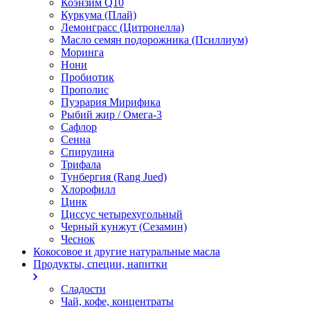
Коэнзим Q10
Куркума (Плай)
Лемонграсс (Цитронелла)
Масло семян подорожника (Псиллиум)
Моринга
Нони
Пробиотик
Прополис
Пуэрария Мирифика
Рыбий жир / Омега-3
Сафлор
Сенна
Спирулина
Трифала
Тунбергия (Rang Jued)
Хлорофилл
Цинк
Циссус четырехугольный
Черный кунжут (Сезамин)
Чеснок
Кокосовое и другие натуральные масла
Продукты, специи, напитки
Сладости
Чай, кофе, концентраты