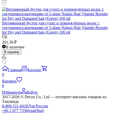
Витаминный бустер для сухих и повреждённых волос с
секущимися кончиками от Lolane Natura Hair Vitamin Booster
for Dry and Damaged hair (Green) 100 ml
1
261,30
₽
В наличии
В корзину
Главная
Каталог
0
Корзина
0
Избранное
Войти
2017-2026 © Decos Co., Ltd — интернет-магазин товаров из
Таиланда
8-800-511-8418
Для России
+66 2 077 7330
(engl/thai)