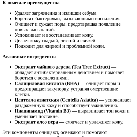
Ключевые преимущества
Удаляет загрязнения и излишки себума.
Борется с бактериями, вызывающими воспаления.
Очищает и сужает поры, предотвращая появление
новых высыпаний.
Успокаивает и восстанавливает кожу.
Делает кожу гладкой, чистой и свежей.
Подходит для жирной и проблемной кожи.
Активные ингредиенты
Экстракт чайного дерева (Tea Tree Extract)
—
обладает антибактериальным действием и помогает
бороться с воспалениями.
Салициловая кислота (BHA)
— очищает поры и
предотвращает закупорку, устраняя омертвевшие
клетки.
Центелла азиатская (Centella Asiatica)
— успокаивает
раздражённую кожу и способствует заживлению.
Ниацинамид (Vitamin B3)
— выравнивает тон кожи и
уменьшает постакне.
Экстракт алоэ вера
— смягчает и увлажняет кожу.
Эти компоненты очищают, освежают и помогают