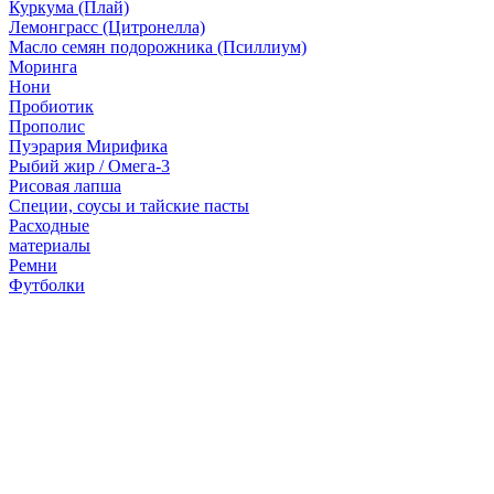
Куркума (Плай)
Лемонграсс (Цитронелла)
Масло семян подорожника (Псиллиум)
Моринга
Нони
Пробиотик
Прополис
Пуэрария Мирифика
Рыбий жир / Омега-3
Рисовая лапша
Специи, соусы и тайские пасты
Расходные
материалы
Ремни
Футболки