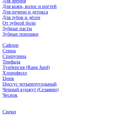
Для зрения
Для кожи, волос и ногтей
Для печени и детокса
Для зубов и дёсен
От зубной боли
Зубные пасты
Зубные порошки
Сафлор
Сенна
Спирулина
Трифала
Тунбергия (Rang Jued)
Хлорофилл
Цинк
Циссус четырехугольный
Черный кунжут (Сезамин)
Чеснок
Снеки