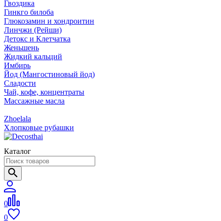
Гвоздика
Гинкго билоба
Глюкозамин и хондроитин
Линчжи (Рейши)
Детокс и Клетчатка
Женьшень
Жидкий кальций
Имбирь
Йод (Мангостиновый йод)
Сладости
Чай, кофе, концентраты
Массажные масла
Zhoelala
Хлопковые рубашки
Каталог
0
0