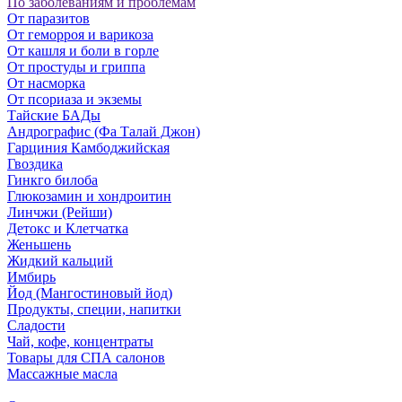
По заболеваниям и проблемам
От паразитов
Oт геморроя и варикоза
От кашля и боли в горле
От простуды и гриппа
От насморка
Oт псориаза и экземы
Тайские БАДы
Андрографис (Фа Талай Джон)
Гарциния Камбоджийская
Гвоздика
Гинкго билоба
Глюкозамин и хондроитин
Линчжи (Рейши)
Детокс и Клетчатка
Женьшень
Жидкий кальций
Имбирь
Йод (Мангостиновый йод)
Продукты, специи, напитки
Сладости
Чай, кофе, концентраты
Товары для СПА салонов
Массажные масла