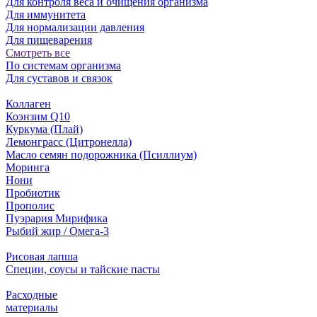
Для контроля веса и очищения организма
Для иммунитета
Для нормализации давления
Для пищеварения
Смотреть все
По системам организма
Для суставов и связок
Коллаген
Коэнзим Q10
Куркума (Плай)
Лемонграсс (Цитронелла)
Масло семян подорожника (Псиллиум)
Моринга
Нони
Пробиотик
Прополис
Пуэрария Мирифика
Рыбий жир / Омега-3
Рисовая лапша
Специи, соусы и тайские пасты
Расходные
материалы