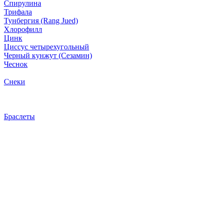
Спирулина
Трифала
Тунбергия (Rang Jued)
Хлорофилл
Цинк
Циссус четырехугольный
Черный кунжут (Сезамин)
Чеснок
Снеки
Браслеты