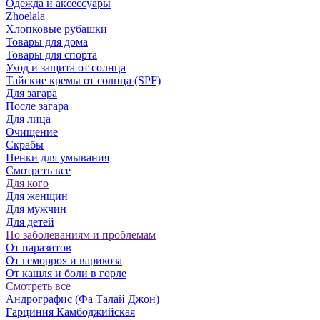
Одежда и аксессуары
Zhoelala
Хлопковые рубашки
Товары для дома
Товары для спорта
Уход и защита от солнца
Тайские кремы от солнца (SPF)
Для загара
После загара
Для лица
Очищение
Скрабы
Пенки для умывания
Смотреть все
Для кого
Для женщин
Для мужчин
Для детей
По заболеваниям и проблемам
От паразитов
Oт геморроя и варикоза
От кашля и боли в горле
Смотреть все
Андрографис (Фа Талай Джон)
Гарциния Камбоджийская