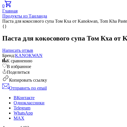
0
Главная
Продукты из Таиланда
Паста для кокосового супа Том Кха от Kanokwan, Tom Kha Paste
{}
Паста для кокосового супа Том Кха от K
Написать отзыв
Бренд:
KANOKWAN
К сравнению
В избранное
Поделиться
Копировать ссылку
Отправить по email
ВКонтакте
Одноклассники
Telegram
WhatsApp
MAX