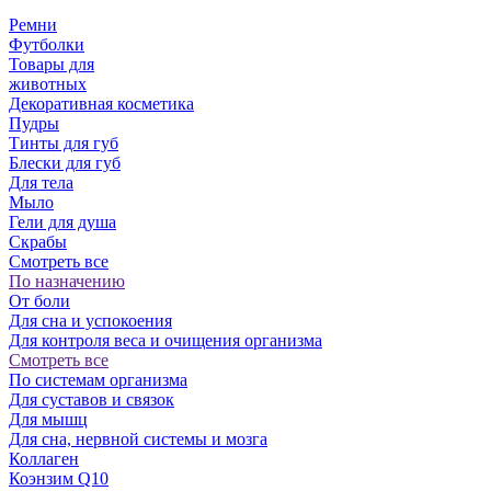
Ремни
Футболки
Товары для
животных
Декоративная косметика
Пудры
Тинты для губ
Блески для губ
Для тела
Мыло
Гели для душа
Скрабы
Смотреть все
По назначению
От боли
Для сна и успокоения
Для контроля веса и очищения организма
Смотреть все
По системам организма
Для суставов и связок
Для мышц
Для сна, нервной системы и мозга
Коллаген
Коэнзим Q10