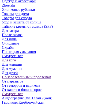
Одежда и аксессуары
Zhoelala
Хлопковые рубашки
Товары для дома
Товары для спорта
Уход и защита от солнца
Тайские кремы от солнца (SPF)
Для загара
После загара
Для лица
Очищение
Скрабы
Пенки для умывания
Смотреть все
Для кого
Для женщин
Для мужчин
Для детей
По заболеваниям и проблемам
От паразитов
Oт геморроя и варикоза
От кашля и боли в горле
Смотреть все
Андрографис (Фа Талай Джон)
Гарциния Камбоджийская