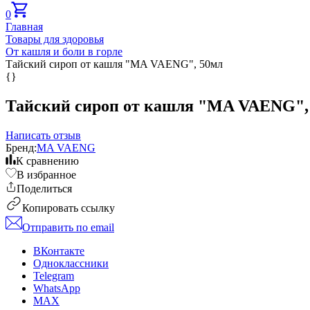
0
Главная
Товары для здоровья
От кашля и боли в горле
Тай­ский си­роп от каш­ля "MA VAENG", 50мл
{}
Тай­ский си­роп от каш­ля "MA VAENG",
Написать отзыв
Бренд:
MA VAENG
К сравнению
В избранное
Поделиться
Копировать ссылку
Отправить по email
ВКонтакте
Одноклассники
Telegram
WhatsApp
MAX