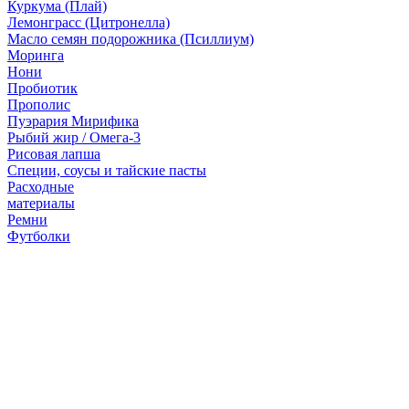
Куркума (Плай)
Лемонграсс (Цитронелла)
Масло семян подорожника (Псиллиум)
Моринга
Нони
Пробиотик
Прополис
Пуэрария Мирифика
Рыбий жир / Омега-3
Рисовая лапша
Специи, соусы и тайские пасты
Расходные
материалы
Ремни
Футболки