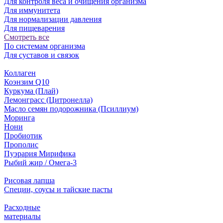
Для контроля веса и очищения организма
Для иммунитета
Для нормализации давления
Для пищеварения
Смотреть все
По системам организма
Для суставов и связок
Коллаген
Коэнзим Q10
Куркума (Плай)
Лемонграсс (Цитронелла)
Масло семян подорожника (Псиллиум)
Моринга
Нони
Пробиотик
Прополис
Пуэрария Мирифика
Рыбий жир / Омега-3
Рисовая лапша
Специи, соусы и тайские пасты
Расходные
материалы