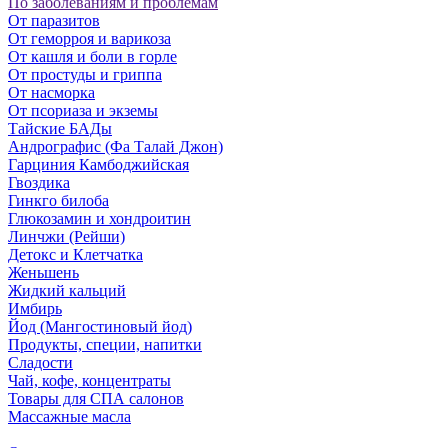
По заболеваниям и проблемам
От паразитов
Oт геморроя и варикоза
От кашля и боли в горле
От простуды и гриппа
От насморка
Oт псориаза и экземы
Тайские БАДы
Андрографис (Фа Талай Джон)
Гарциния Камбоджийская
Гвоздика
Гинкго билоба
Глюкозамин и хондроитин
Линчжи (Рейши)
Детокс и Клетчатка
Женьшень
Жидкий кальций
Имбирь
Йод (Мангостиновый йод)
Продукты, специи, напитки
Сладости
Чай, кофе, концентраты
Товары для СПА салонов
Массажные масла