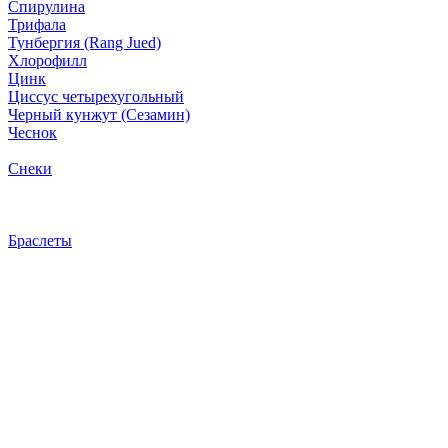
Спирулина
Трифала
Тунбергия (Rang Jued)
Хлорофилл
Цинк
Циссус четырехугольный
Черный кунжут (Сезамин)
Чеснок
Снеки
Браслеты