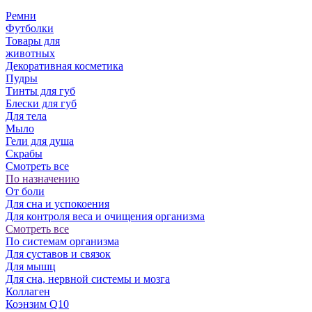
Ремни
Футболки
Товары для
животных
Декоративная косметика
Пудры
Тинты для губ
Блески для губ
Для тела
Мыло
Гели для душа
Скрабы
Смотреть все
По назначению
От боли
Для сна и успокоения
Для контроля веса и очищения организма
Смотреть все
По системам организма
Для суставов и связок
Для мышц
Для сна, нервной системы и мозга
Коллаген
Коэнзим Q10