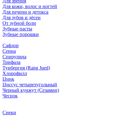
Для зрения
Для кожи, волос и ногтей
Для печени и детокса
Для зубов и дёсен
От зубной боли
Зубные пасты
Зубные порошки
Сафлор
Сенна
Спирулина
Трифала
Тунбергия (Rang Jued)
Хлорофилл
Цинк
Циссус четырехугольный
Черный кунжут (Сезамин)
Чеснок
Снеки