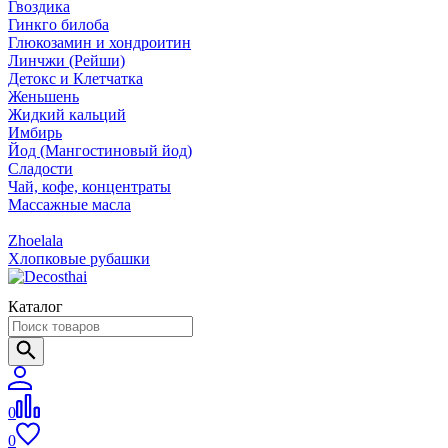
Гвоздика
Гинкго билоба
Глюкозамин и хондроитин
Линчжи (Рейши)
Детокс и Клетчатка
Женьшень
Жидкий кальций
Имбирь
Йод (Мангостиновый йод)
Сладости
Чай, кофе, концентраты
Массажные масла
Zhoelala
Хлопковые рубашки
Каталог
0
0