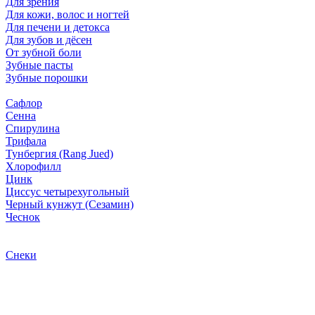
Для зрения
Для кожи, волос и ногтей
Для печени и детокса
Для зубов и дёсен
От зубной боли
Зубные пасты
Зубные порошки
Сафлор
Сенна
Спирулина
Трифала
Тунбергия (Rang Jued)
Хлорофилл
Цинк
Циссус четырехугольный
Черный кунжут (Сезамин)
Чеснок
Снеки