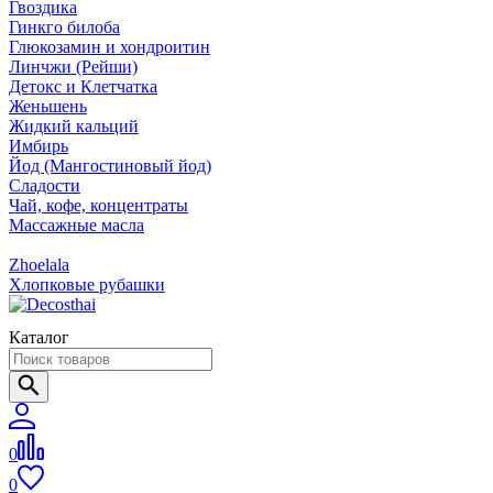
Гвоздика
Гинкго билоба
Глюкозамин и хондроитин
Линчжи (Рейши)
Детокс и Клетчатка
Женьшень
Жидкий кальций
Имбирь
Йод (Мангостиновый йод)
Сладости
Чай, кофе, концентраты
Массажные масла
Zhoelala
Хлопковые рубашки
Каталог
0
0