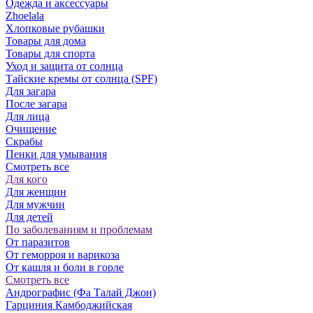
Одежда и аксессуары
Zhoelala
Хлопковые рубашки
Товары для дома
Товары для спорта
Уход и защита от солнца
Тайские кремы от солнца (SPF)
Для загара
После загара
Для лица
Очищение
Скрабы
Пенки для умывания
Смотреть все
Для кого
Для женщин
Для мужчин
Для детей
По заболеваниям и проблемам
От паразитов
Oт геморроя и варикоза
От кашля и боли в горле
Смотреть все
Андрографис (Фа Талай Джон)
Гарциния Камбоджийская