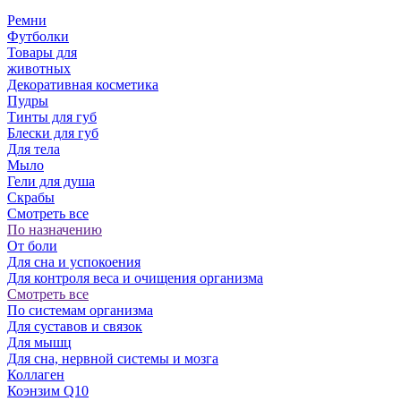
Ремни
Футболки
Товары для
животных
Декоративная косметика
Пудры
Тинты для губ
Блески для губ
Для тела
Мыло
Гели для душа
Скрабы
Смотреть все
По назначению
От боли
Для сна и успокоения
Для контроля веса и очищения организма
Смотреть все
По системам организма
Для суставов и связок
Для мышц
Для сна, нервной системы и мозга
Коллаген
Коэнзим Q10