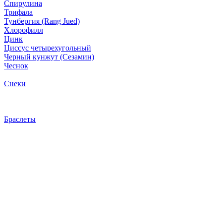
Спирулина
Трифала
Тунбергия (Rang Jued)
Хлорофилл
Цинк
Циссус четырехугольный
Черный кунжут (Сезамин)
Чеснок
Снеки
Браслеты