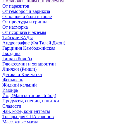
По заболеваниям и проблемам
От паразитов
Oт геморроя и варикоза
От кашля и боли в горле
От простуды и гриппа
От насморка
Oт псориаза и экземы
Тайские БАДы
Андрографис (Фа Талай Джон)
Гарциния Камбоджийская
Гвоздика
Гинкго билоба
Глюкозамин и хондроитин
Линчжи (Рейши)
Детокс и Клетчатка
Женьшень
Жидкий кальций
Имбирь
Йод (Мангостиновый йод)
Продукты, специи, напитки
Сладости
Чай, кофе, концентраты
Товары для СПА салонов
Массажные масла