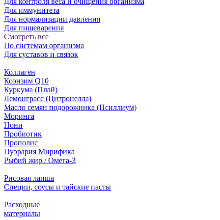
Для контроля веса и очищения организма
Для иммунитета
Для нормализации давления
Для пищеварения
Смотреть все
По системам организма
Для суставов и связок
Коллаген
Коэнзим Q10
Куркума (Плай)
Лемонграсс (Цитронелла)
Масло семян подорожника (Псиллиум)
Моринга
Нони
Пробиотик
Прополис
Пуэрария Мирифика
Рыбий жир / Омега-3
Рисовая лапша
Специи, соусы и тайские пасты
Расходные
материалы