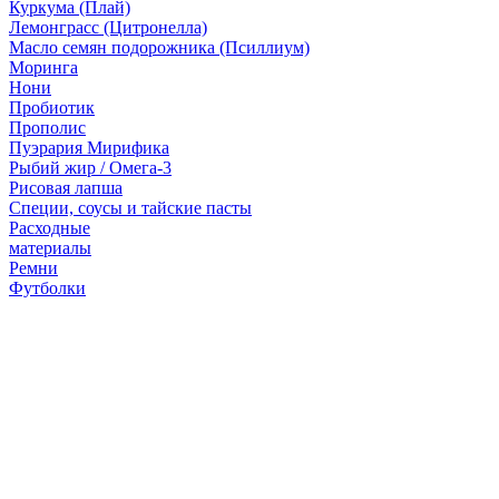
Куркума (Плай)
Лемонграсс (Цитронелла)
Масло семян подорожника (Псиллиум)
Моринга
Нони
Пробиотик
Прополис
Пуэрария Мирифика
Рыбий жир / Омега-3
Рисовая лапша
Специи, соусы и тайские пасты
Расходные
материалы
Ремни
Футболки