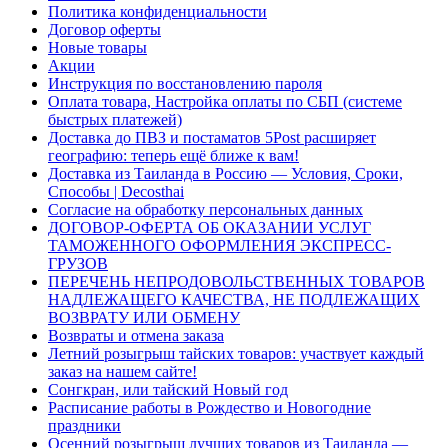
Политика конфиденциальности
Договор оферты
Новые товары
Акции
Инструкция по восстановлению пароля
Оплата товара, Настройка оплаты по СБП (системе
быстрых платежей)
Доставка до ПВЗ и постаматов 5Post расширяет
географию: теперь ещё ближе к вам!
Доставка из Таиланда в Россию — Условия, Сроки,
Способы | Decosthai
Согласие на обработку персональных данных
ДОГОВОР-ОФЕРТА ОБ ОКАЗАНИИ УСЛУГ
ТАМОЖЕННОГО ОФОРМЛЕНИЯ ЭКСПРЕСС-
ГРУЗОВ
ПЕРЕЧЕНЬ НЕПРОДОВОЛЬСТВЕННЫХ ТОВАРОВ
НАДЛЕЖАЩЕГО КАЧЕСТВА, НЕ ПОДЛЕЖАЩИХ
ВОЗВРАТУ ИЛИ ОБМЕНУ
Возвраты и отмена заказа
Летний розыгрыш тайских товаров: участвует каждый
заказ на нашем сайте!
Сонгкран, или тайский Новый год
Расписание работы в Рождество и Новогодние
праздники
Осенний розыгрыш лучших товаров из Таиланда —