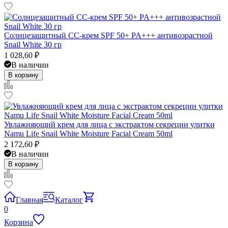
Солнцезащитный CC-крем SPF 50+ PA+++ антивозрастной
Snail White 30 гр
1 028,60
₽
В наличии
В корзину
Увлажняющий крем для лица с экстрактом секреции улитки
Namu Life Snail White Moisture Facial Cream 50ml
2 172,60
₽
В наличии
В корзину
Главная
Каталог
0
Корзина