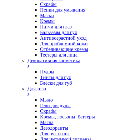
Скрабы
Пенки для умывания
Маски
Кремы
Патчи для глаз
Бальзамы для губ
Антивозрастной уход
Для проблемной кожи
Oтбеливающие кремы
Тестеры для лица
Декоративная косметика
Пудры
Тинты для губ
Блески для губ
Для тела
Мыло
Гели для душа
Скрабы
Кремы, лосьоны, баттеры
Масла
Дезодоранты
Для рук и ног
Для интимной гигиены