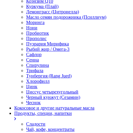
Коэнзим Q10
Куркума (Плай)
Лемонграсс (Цитронелла)
Масло семян подорожника (Псиллиум)
Моринга
Нони
Пробиотик
Прополис
Пуэрария Мирифика
Рыбий жир / Омега-3
Сафлор
Сенна
Спирулина
Трифала
Тунбергия (Rang Jued)
Хлорофилл
Цинк
Циссус четырехугольный
Черный кунжут (Сезамин)
Чеснок
Кокосовое и другие натуральные масла
Продукты, специи, напитки
Сладости
Чай, кофе, концентраты