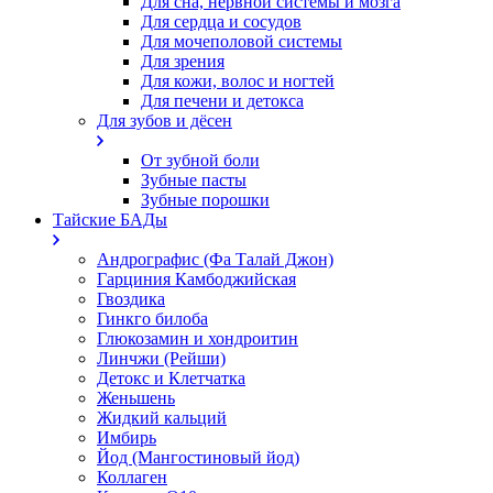
Для сна, нервной системы и мозга
Для сердца и сосудов
Для мочеполовой системы
Для зрения
Для кожи, волос и ногтей
Для печени и детокса
Для зубов и дёсен
От зубной боли
Зубные пасты
Зубные порошки
Тайские БАДы
Андрографис (Фа Талай Джон)
Гарциния Камбоджийская
Гвоздика
Гинкго билоба
Глюкозамин и хондроитин
Линчжи (Рейши)
Детокс и Клетчатка
Женьшень
Жидкий кальций
Имбирь
Йод (Мангостиновый йод)
Коллаген