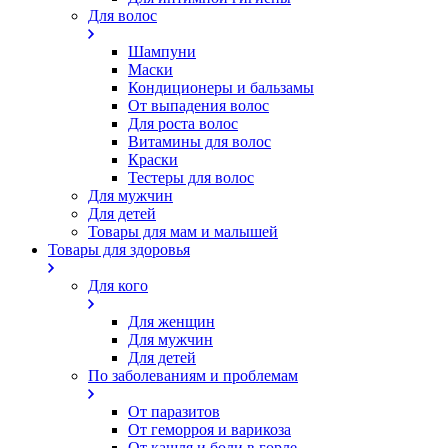
Для волос
Шампуни
Маски
Кондиционеры и бальзамы
От выпадения волос
Для роста волос
Витамины для волос
Краски
Тестеры для волос
Для мужчин
Для детей
Товары для мам и малышей
Товары для здоровья
Для кого
Для женщин
Для мужчин
Для детей
По заболеваниям и проблемам
От паразитов
Oт геморроя и варикоза
От кашля и боли в горле