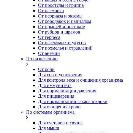
От простуды и гриппа
От насморка
Oт псориаза и экземы
От бородавок и папиллом
От прыщей и постакне
От рубцов и шрамов
От герпеса
От насекомых и укусов
От похмелья и отравлений
От анемии
По назначению
От боли
Для сна и успокоения
Для контроля веса и очищения организма
Для иммунитета
Для нормализации давления
Для пищеварения
Для нормализации сахара в крови
Для очищения крови
По системам организма
Для суставов и связок
Для мышц