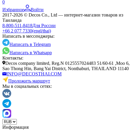
0
Избранное
Войти
2017-2026 © Decos Co., Ltd — интернет-магазин товаров из
Таиланда
8-800-511-8418
Для России
+66 2 077 7330
(engl/thai)
Написать в мессенджеры:
Написать в Telegram
Написать в Whatsapp
Контакты:
Decos company limited, Reg.N 0125557024483 51/60-61 ,Moo 6,
Sao Thong Hin, Bang Yai District, Nonthaburi, THAILAND 11140
INFO@DECOSTHAI.COM
Проложить маршрут
Мы в социальных сетях:
Информация