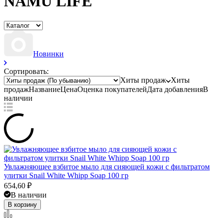
NAMU LIFE
Новинки
Сортировать:
Хиты продаж
Хиты
продаж
Название
Цена
Оценка
покупателей
Дата добавления
В
наличии
Увлажняющее взбитое мыло для сияющей кожи с фильтратом
улитки Snail White Whipp Soap 100 гр
654,60
₽
В наличии
В корзину