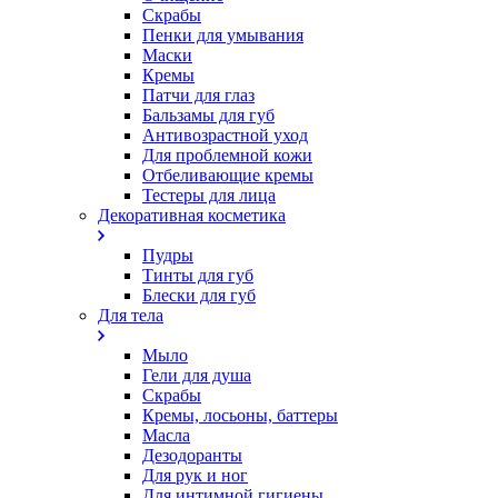
Скрабы
Пенки для умывания
Маски
Кремы
Патчи для глаз
Бальзамы для губ
Антивозрастной уход
Для проблемной кожи
Oтбеливающие кремы
Тестеры для лица
Декоративная косметика
Пудры
Тинты для губ
Блески для губ
Для тела
Мыло
Гели для душа
Скрабы
Кремы, лосьоны, баттеры
Масла
Дезодоранты
Для рук и ног
Для интимной гигиены