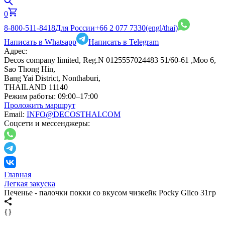
0
8-800-511-8418
Для России
+66 2 077 7330
(engl/thai)
Написать в Whatsapp
Написать в Telegram
Адрес:
Decos company limited, Reg.N 0125557024483 51/60-61 ,Moo 6,
Sao Thong Hin,
Bang Yai District, Nonthaburi,
THAILAND 11140
Режим работы:
09:00–17:00
Проложить маршрут
Email:
INFO@DECOSTHAI.COM
Соцсети и мессенджеры:
Главная
Легкая закуска
Печенье - палочки покки со вкусом чизкейк Pocky Glico 31гр
{}