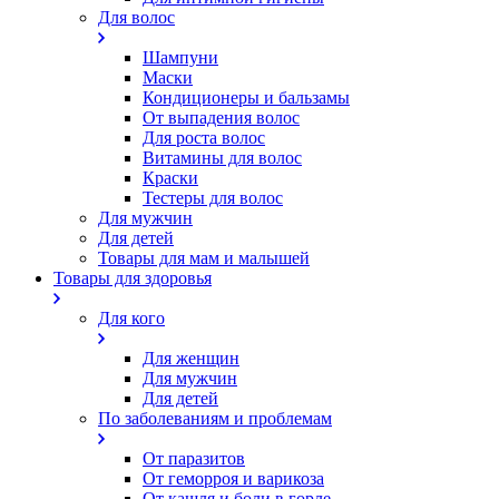
Для волос
Шампуни
Маски
Кондиционеры и бальзамы
От выпадения волос
Для роста волос
Витамины для волос
Краски
Тестеры для волос
Для мужчин
Для детей
Товары для мам и малышей
Товары для здоровья
Для кого
Для женщин
Для мужчин
Для детей
По заболеваниям и проблемам
От паразитов
Oт геморроя и варикоза
От кашля и боли в горле