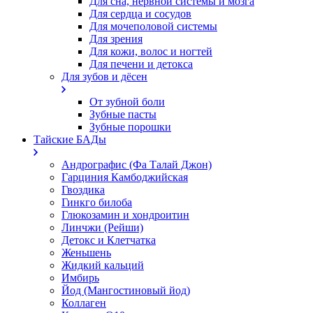
Для сна, нервной системы и мозга
Для сердца и сосудов
Для мочеполовой системы
Для зрения
Для кожи, волос и ногтей
Для печени и детокса
Для зубов и дёсен
От зубной боли
Зубные пасты
Зубные порошки
Тайские БАДы
Андрографис (Фа Талай Джон)
Гарциния Камбоджийская
Гвоздика
Гинкго билоба
Глюкозамин и хондроитин
Линчжи (Рейши)
Детокс и Клетчатка
Женьшень
Жидкий кальций
Имбирь
Йод (Мангостиновый йод)
Коллаген