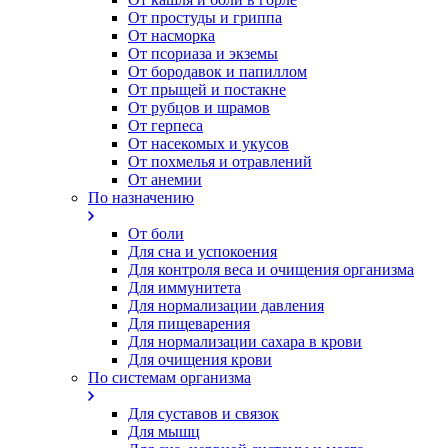
От простуды и гриппа
От насморка
Oт псориаза и экземы
От бородавок и папиллом
От прыщей и постакне
От рубцов и шрамов
От герпеса
От насекомых и укусов
От похмелья и отравлений
От анемии
По назначению
От боли
Для сна и успокоения
Для контроля веса и очищения организма
Для иммунитета
Для нормализации давления
Для пищеварения
Для нормализации сахара в крови
Для очищения крови
По системам организма
Для суставов и связок
Для мышц