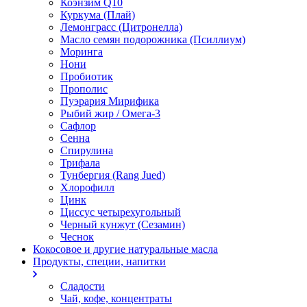
Коэнзим Q10
Куркума (Плай)
Лемонграсс (Цитронелла)
Масло семян подорожника (Псиллиум)
Моринга
Нони
Пробиотик
Прополис
Пуэрария Мирифика
Рыбий жир / Омега-3
Сафлор
Сенна
Спирулина
Трифала
Тунбергия (Rang Jued)
Хлорофилл
Цинк
Циссус четырехугольный
Черный кунжут (Сезамин)
Чеснок
Кокосовое и другие натуральные масла
Продукты, специи, напитки
Сладости
Чай, кофе, концентраты