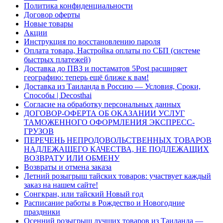
Политика конфиденциальности
Договор оферты
Новые товары
Акции
Инструкция по восстановлению пароля
Оплата товара, Настройка оплаты по СБП (системе
быстрых платежей)
Доставка до ПВЗ и постаматов 5Post расширяет
географию: теперь ещё ближе к вам!
Доставка из Таиланда в Россию — Условия, Сроки,
Способы | Decosthai
Согласие на обработку персональных данных
ДОГОВОР-ОФЕРТА ОБ ОКАЗАНИИ УСЛУГ
ТАМОЖЕННОГО ОФОРМЛЕНИЯ ЭКСПРЕСС-
ГРУЗОВ
ПЕРЕЧЕНЬ НЕПРОДОВОЛЬСТВЕННЫХ ТОВАРОВ
НАДЛЕЖАЩЕГО КАЧЕСТВА, НЕ ПОДЛЕЖАЩИХ
ВОЗВРАТУ ИЛИ ОБМЕНУ
Возвраты и отмена заказа
Летний розыгрыш тайских товаров: участвует каждый
заказ на нашем сайте!
Сонгкран, или тайский Новый год
Расписание работы в Рождество и Новогодние
праздники
Осенний розыгрыш лучших товаров из Таиланда —