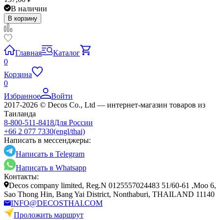
В наличии
В корзину
Главная
Каталог
0
Корзина
0
Избранное
Войти
2017-2026 © Decos Co., Ltd — интернет-магазин товаров из
Таиланда
8-800-511-8418
Для России
+66 2 077 7330
(engl/thai)
Написать в мессенджеры:
Написать в Telegram
Написать в Whatsapp
Контакты:
Decos company limited, Reg.N 0125557024483 51/60-61 ,Moo 6,
Sao Thong Hin, Bang Yai District, Nonthaburi, THAILAND 11140
INFO@DECOSTHAI.COM
Проложить маршрут