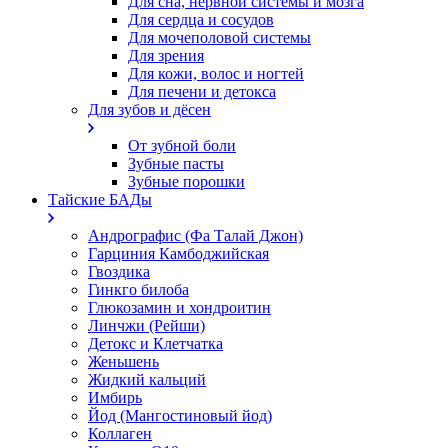
Для сна, нервной системы и мозга
Для сердца и сосудов
Для мочеполовой системы
Для зрения
Для кожи, волос и ногтей
Для печени и детокса
Для зубов и дёсен
От зубной боли
Зубные пасты
Зубные порошки
Тайские БАДы
Андрографис (Фа Талай Джон)
Гарциния Камбоджийская
Гвоздика
Гинкго билоба
Глюкозамин и хондроитин
Линчжи (Рейши)
Детокс и Клетчатка
Женьшень
Жидкий кальций
Имбирь
Йод (Мангостиновый йод)
Коллаген