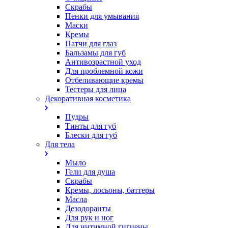
Скрабы
Пенки для умывания
Маски
Кремы
Патчи для глаз
Бальзамы для губ
Антивозрастной уход
Для проблемной кожи
Oтбеливающие кремы
Тестеры для лица
Декоративная косметика
Пудры
Тинты для губ
Блески для губ
Для тела
Мыло
Гели для душа
Скрабы
Кремы, лосьоны, баттеры
Масла
Дезодоранты
Для рук и ног
Для интимной гигиены