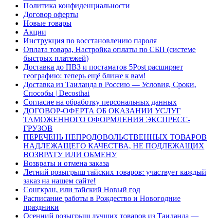
Политика конфиденциальности
Договор оферты
Новые товары
Акции
Инструкция по восстановлению пароля
Оплата товара, Настройка оплаты по СБП (системе
быстрых платежей)
Доставка до ПВЗ и постаматов 5Post расширяет
географию: теперь ещё ближе к вам!
Доставка из Таиланда в Россию — Условия, Сроки,
Способы | Decosthai
Согласие на обработку персональных данных
ДОГОВОР-ОФЕРТА ОБ ОКАЗАНИИ УСЛУГ
ТАМОЖЕННОГО ОФОРМЛЕНИЯ ЭКСПРЕСС-
ГРУЗОВ
ПЕРЕЧЕНЬ НЕПРОДОВОЛЬСТВЕННЫХ ТОВАРОВ
НАДЛЕЖАЩЕГО КАЧЕСТВА, НЕ ПОДЛЕЖАЩИХ
ВОЗВРАТУ ИЛИ ОБМЕНУ
Возвраты и отмена заказа
Летний розыгрыш тайских товаров: участвует каждый
заказ на нашем сайте!
Сонгкран, или тайский Новый год
Расписание работы в Рождество и Новогодние
праздники
Осенний розыгрыш лучших товаров из Таиланда —