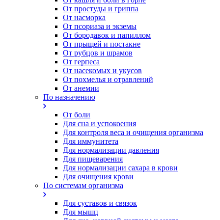
От простуды и гриппа
От насморка
Oт псориаза и экземы
От бородавок и папиллом
От прыщей и постакне
От рубцов и шрамов
От герпеса
От насекомых и укусов
От похмелья и отравлений
От анемии
По назначению
От боли
Для сна и успокоения
Для контроля веса и очищения организма
Для иммунитета
Для нормализации давления
Для пищеварения
Для нормализации сахара в крови
Для очищения крови
По системам организма
Для суставов и связок
Для мышц