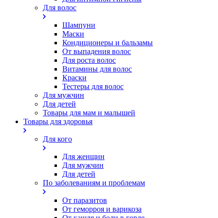
Для волос
Шампуни
Маски
Кондиционеры и бальзамы
От выпадения волос
Для роста волос
Витамины для волос
Краски
Тестеры для волос
Для мужчин
Для детей
Товары для мам и малышей
Товары для здоровья
Для кого
Для женщин
Для мужчин
Для детей
По заболеваниям и проблемам
От паразитов
Oт геморроя и варикоза
От кашля и боли в горле