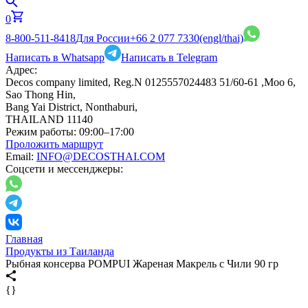
0
8-800-511-8418
Для России
+66 2 077 7330
(engl/thai)
Написать в Whatsapp
Написать в Telegram
Адрес:
Decos company limited, Reg.N 0125557024483 51/60-61 ,Moo 6,
Sao Thong Hin,
Bang Yai District, Nonthaburi,
THAILAND 11140
Режим работы:
09:00–17:00
Проложить маршрут
Email:
INFO@DECOSTHAI.COM
Соцсети и мессенджеры:
Главная
Продукты из Таиланда
Рыбная консерва POMPUI Жареная Макрель с Чили 90 гр
{}