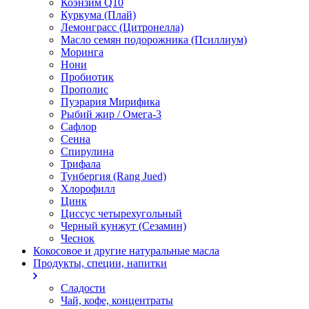
Коэнзим Q10
Куркума (Плай)
Лемонграсс (Цитронелла)
Масло семян подорожника (Псиллиум)
Моринга
Нони
Пробиотик
Прополис
Пуэрария Мирифика
Рыбий жир / Омега-3
Сафлор
Сенна
Спирулина
Трифала
Тунбергия (Rang Jued)
Хлорофилл
Цинк
Циссус четырехугольный
Черный кунжут (Сезамин)
Чеснок
Кокосовое и другие натуральные масла
Продукты, специи, напитки
Сладости
Чай, кофе, концентраты