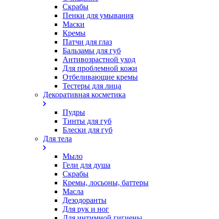
Скрабы
Пенки для умывания
Маски
Кремы
Патчи для глаз
Бальзамы для губ
Антивозрастной уход
Для проблемной кожи
Oтбеливающие кремы
Тестеры для лица
Декоративная косметика
Пудры
Тинты для губ
Блески для губ
Для тела
Мыло
Гели для душа
Скрабы
Кремы, лосьоны, баттеры
Масла
Дезодоранты
Для рук и ног
Для интимной гигиены