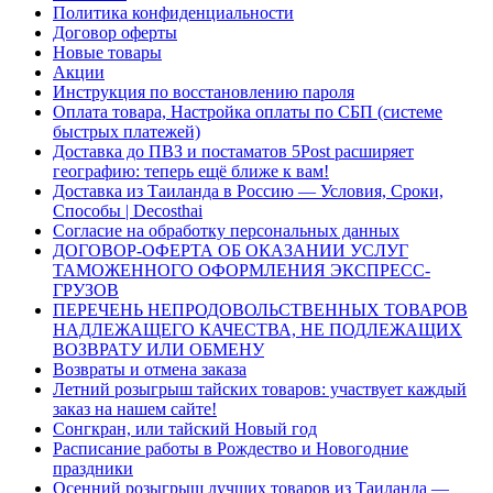
Политика конфиденциальности
Договор оферты
Новые товары
Акции
Инструкция по восстановлению пароля
Оплата товара, Настройка оплаты по СБП (системе
быстрых платежей)
Доставка до ПВЗ и постаматов 5Post расширяет
географию: теперь ещё ближе к вам!
Доставка из Таиланда в Россию — Условия, Сроки,
Способы | Decosthai
Согласие на обработку персональных данных
ДОГОВОР-ОФЕРТА ОБ ОКАЗАНИИ УСЛУГ
ТАМОЖЕННОГО ОФОРМЛЕНИЯ ЭКСПРЕСС-
ГРУЗОВ
ПЕРЕЧЕНЬ НЕПРОДОВОЛЬСТВЕННЫХ ТОВАРОВ
НАДЛЕЖАЩЕГО КАЧЕСТВА, НЕ ПОДЛЕЖАЩИХ
ВОЗВРАТУ ИЛИ ОБМЕНУ
Возвраты и отмена заказа
Летний розыгрыш тайских товаров: участвует каждый
заказ на нашем сайте!
Сонгкран, или тайский Новый год
Расписание работы в Рождество и Новогодние
праздники
Осенний розыгрыш лучших товаров из Таиланда —