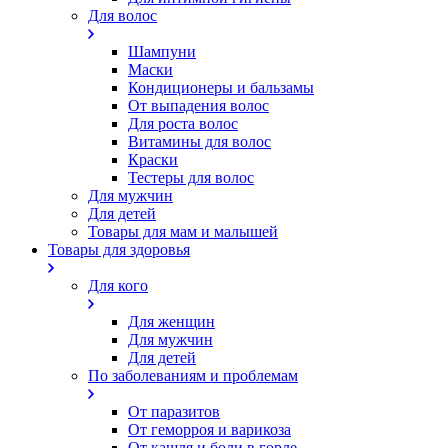
Для волос
Шампуни
Маски
Кондиционеры и бальзамы
От выпадения волос
Для роста волос
Витамины для волос
Краски
Тестеры для волос
Для мужчин
Для детей
Товары для мам и малышей
Товары для здоровья
Для кого
Для женщин
Для мужчин
Для детей
По заболеваниям и проблемам
От паразитов
Oт геморроя и варикоза
От кашля и боли в горле