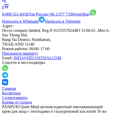
0
8-800-511-8418
Для России
+66 2 077 7330
(engl/thai)
Написать в Whatsapp
Написать в Telegram
Адрес:
Decos company limited, Reg.N 0125557024483 51/60-61 ,Moo 6,
Sao Thong Hin,
Bang Yai District, Nonthaburi,
THAILAND 11140
Режим работы:
09:00–17:00
Проложить маршрут
Email:
INFO@DECOSTHAI.COM
Соцсети и мессенджеры:
Главная
Косметика
Солнцезащита
Кремы от солнца
PANPURI Quiet Mind антиоксидантный омолаживающий
крем для лица с пептидами и гиалуроновой кислотой 50 мл