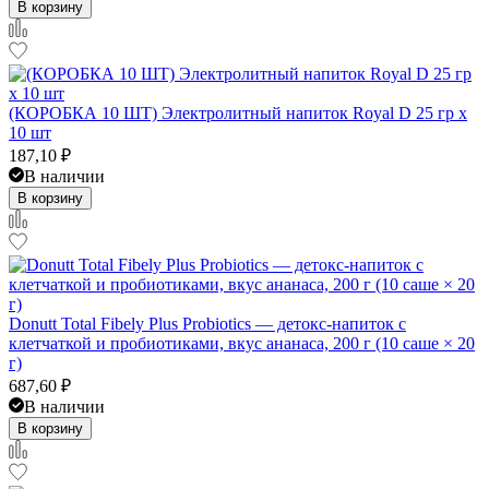
В корзину
(КОРОБКА 10 ШТ) Электролитный напиток Royal D 25 гр x
10 шт
187,10
₽
В наличии
В корзину
Donutt Total Fibely Plus Probiotics — детокс-напиток с
клетчаткой и пробиотиками, вкус ананаса, 200 г (10 саше × 20
г)
687,60
₽
В наличии
В корзину