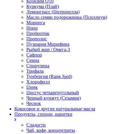
Коэнзим Q10
Куркума (Плай)
Лемонграсс (Цитронелла)
Масло семян подорожника (Псиллиум)
Моринга
Нони
Пробиотик
Прополис
Пуэрария Мирифика
Рыбий жир / Омега-3
Сафлор
Сенна
Спирулина
Трифала
Тунбергия (Rang Jued)
Хлорофилл
Цинк
Циссус четырехугольный
Черный кунжут (Сезамин)
Чеснок
Кокосовое и другие натуральные масла
Продукты, специи, напитки
Сладости
Чай, кофе, концентраты