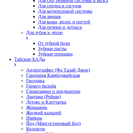
Для сна, нервной системы и мозга
Для сердца и сосудов
Для мочеполовой системы
Для зрения
Для кожи, волос и ногтей
Для печени и детокса
Для зубов и дёсен
От зубной боли
Зубные пасты
Зубные порошки
Тайские БАДы
Андрографис (Фа Талай Джон)
Гарциния Камбоджийская
Гвоздика
Гинкго билоба
Глюкозамин и хондроитин
Линчжи (Рейши)
Детокс и Клетчатка
Женьшень
Жидкий кальций
Имбирь
Йод (Мангостиновый йод)
Коллаген