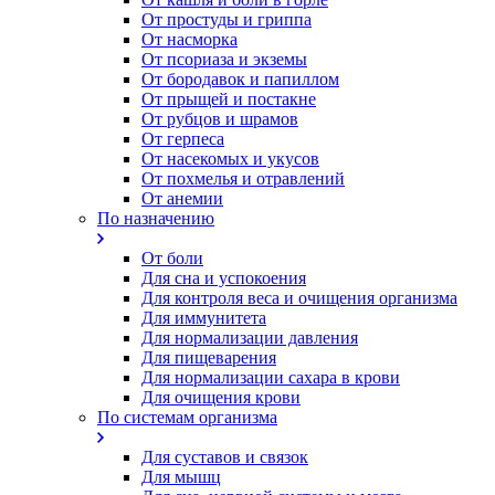
От простуды и гриппа
От насморка
Oт псориаза и экземы
От бородавок и папиллом
От прыщей и постакне
От рубцов и шрамов
От герпеса
От насекомых и укусов
От похмелья и отравлений
От анемии
По назначению
От боли
Для сна и успокоения
Для контроля веса и очищения организма
Для иммунитета
Для нормализации давления
Для пищеварения
Для нормализации сахара в крови
Для очищения крови
По системам организма
Для суставов и связок
Для мышц