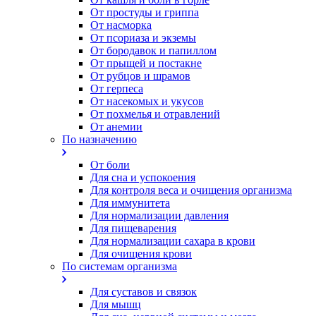
От простуды и гриппа
От насморка
Oт псориаза и экземы
От бородавок и папиллом
От прыщей и постакне
От рубцов и шрамов
От герпеса
От насекомых и укусов
От похмелья и отравлений
От анемии
По назначению
От боли
Для сна и успокоения
Для контроля веса и очищения организма
Для иммунитета
Для нормализации давления
Для пищеварения
Для нормализации сахара в крови
Для очищения крови
По системам организма
Для суставов и связок
Для мышц