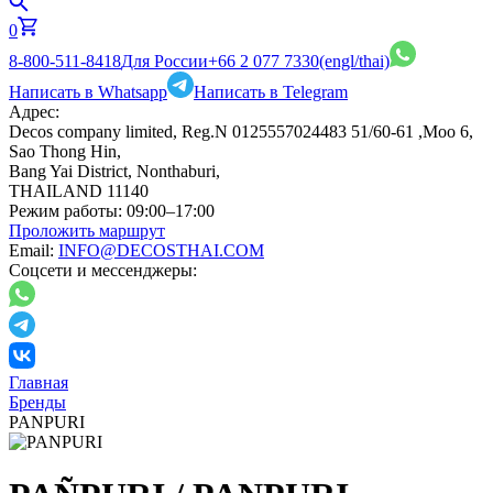
0
8-800-511-8418
Для России
+66 2 077 7330
(engl/thai)
Написать в Whatsapp
Написать в Telegram
Адрес:
Decos company limited, Reg.N 0125557024483 51/60-61 ,Moo 6,
Sao Thong Hin,
Bang Yai District, Nonthaburi,
THAILAND 11140
Режим работы:
09:00–17:00
Проложить маршрут
Email:
INFO@DECOSTHAI.COM
Соцсети и мессенджеры:
Главная
Бренды
PANPURI