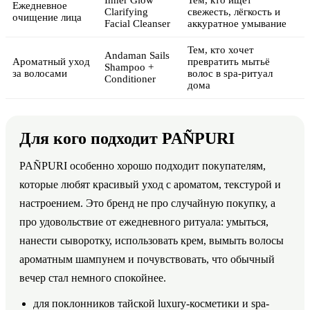
Ежедневное
Clarifying
свежесть, лёгкость и
очищение лица
Facial Cleanser
аккуратное умывание
Тем, кто хочет
Andaman Sails
Ароматный уход
превратить мытьё
Shampoo +
за волосами
волос в spa-ритуал
Conditioner
дома
Для кого подходит PAÑPURI
PAÑPURI особенно хорошо подходит покупателям,
которые любят красивый уход с ароматом, текстурой и
настроением. Это бренд не про случайную покупку, а
про удовольствие от ежедневного ритуала: умыться,
нанести сыворотку, использовать крем, вымыть волосы
ароматным шампунем и почувствовать, что обычный
вечер стал немного спокойнее.
для поклонников тайской luxury-косметики и spa-