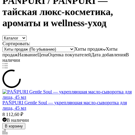
PAÑPURI / PANPURI —
тайская люкс-косметика,
ароматы и wellness-уход
Сортировать:
Хиты продаж
Хиты
продаж
Название
Цена
Оценка
покупателей
Дата добавления
В
наличии
PAÑPURI Gentle Soul — укрепляющая масло-сыворотка для
лица, 45 мл
8 112,60
₽
В наличии
В корзину