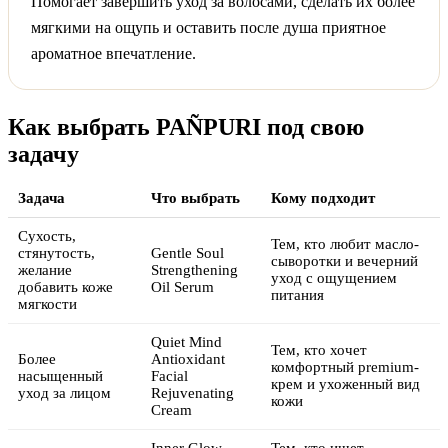
Помогает завершить уход за волосами, сделать их более
мягкими на ощупь и оставить после душа приятное
ароматное впечатление.
Как выбрать PAÑPURI под свою
задачу
Задача
Что выбрать
Кому подходит
Сухость,
Тем, кто любит масло-
стянутость,
Gentle Soul
сыворотки и вечерний
желание
Strengthening
уход с ощущением
добавить коже
Oil Serum
питания
мягкости
Quiet Mind
Тем, кто хочет
Более
Antioxidant
комфортный premium-
насыщенный
Facial
крем и ухоженный вид
уход за лицом
Rejuvenating
кожи
Cream
Inner Glow
Тем, кто ищет