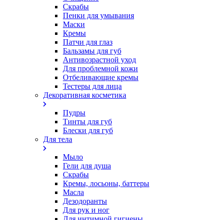
Скрабы
Пенки для умывания
Маски
Кремы
Патчи для глаз
Бальзамы для губ
Антивозрастной уход
Для проблемной кожи
Oтбеливающие кремы
Тестеры для лица
Декоративная косметика
Пудры
Тинты для губ
Блески для губ
Для тела
Мыло
Гели для душа
Скрабы
Кремы, лосьоны, баттеры
Масла
Дезодоранты
Для рук и ног
Для интимной гигиены