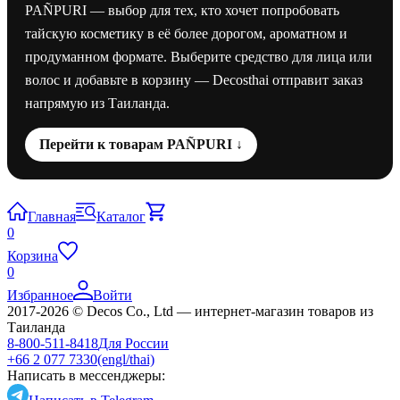
PAÑPURI — выбор для тех, кто хочет попробовать
тайскую косметику в её более дорогом, ароматном и
продуманном формате. Выберите средство для лица или
волос и добавьте в корзину — Decosthai отправит заказ
напрямую из Таиланда.
Перейти к товарам PAÑPURI ↓
Главная
Каталог
0
Корзина
0
Избранное
Войти
2017-2026 © Decos Co., Ltd — интернет-магазин товаров из
Таиланда
8-800-511-8418
Для России
+66 2 077 7330
(engl/thai)
Написать в мессенджеры: