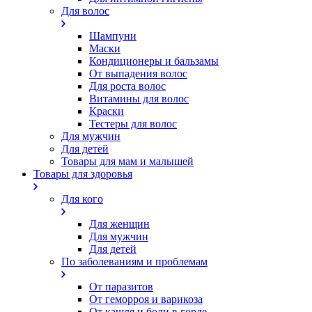
Для волос
Шампуни
Маски
Кондиционеры и бальзамы
От выпадения волос
Для роста волос
Витамины для волос
Краски
Тестеры для волос
Для мужчин
Для детей
Товары для мам и малышей
Товары для здоровья
Для кого
Для женщин
Для мужчин
Для детей
По заболеваниям и проблемам
От паразитов
Oт геморроя и варикоза
От кашля и боли в горле