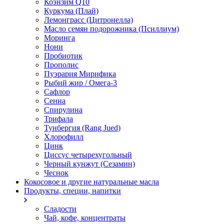
Коэнзим Q10
Куркума (Плай)
Лемонграсс (Цитронелла)
Масло семян подорожника (Псиллиум)
Моринга
Нони
Пробиотик
Прополис
Пуэрария Мирифика
Рыбий жир / Омега-3
Сафлор
Сенна
Спирулина
Трифала
Тунбергия (Rang Jued)
Хлорофилл
Цинк
Циссус четырехугольный
Черный кунжут (Сезамин)
Чеснок
Кокосовое и другие натуральные масла
Продукты, специи, напитки
Сладости
Чай, кофе, концентраты