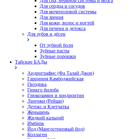
Для сна, нервной системы и мозга
Для сердца и сосудов
Для мочеполовой системы
Для зрения
Для кожи, волос и ногтей
Для печени и детокса
Для зубов и дёсен
От зубной боли
Зубные пасты
Зубные порошки
Тайские БАДы
Андрографис (Фа Талай Джон)
Гарциния Камбоджийская
Гвоздика
Гинкго билоба
Глюкозамин и хондроитин
Линчжи (Рейши)
Детокс и Клетчатка
Женьшень
Жидкий кальций
Имбирь
Йод (Мангостиновый йод)
Коллаген