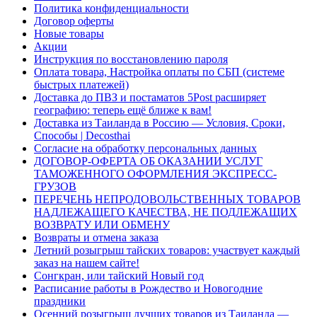
Политика конфиденциальности
Договор оферты
Новые товары
Акции
Инструкция по восстановлению пароля
Оплата товара, Настройка оплаты по СБП (системе
быстрых платежей)
Доставка до ПВЗ и постаматов 5Post расширяет
географию: теперь ещё ближе к вам!
Доставка из Таиланда в Россию — Условия, Сроки,
Способы | Decosthai
Согласие на обработку персональных данных
ДОГОВОР-ОФЕРТА ОБ ОКАЗАНИИ УСЛУГ
ТАМОЖЕННОГО ОФОРМЛЕНИЯ ЭКСПРЕСС-
ГРУЗОВ
ПЕРЕЧЕНЬ НЕПРОДОВОЛЬСТВЕННЫХ ТОВАРОВ
НАДЛЕЖАЩЕГО КАЧЕСТВА, НЕ ПОДЛЕЖАЩИХ
ВОЗВРАТУ ИЛИ ОБМЕНУ
Возвраты и отмена заказа
Летний розыгрыш тайских товаров: участвует каждый
заказ на нашем сайте!
Сонгкран, или тайский Новый год
Расписание работы в Рождество и Новогодние
праздники
Осенний розыгрыш лучших товаров из Таиланда —