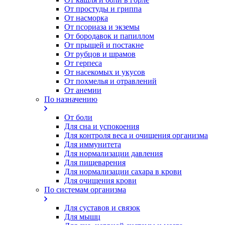
От простуды и гриппа
От насморка
Oт псориаза и экземы
От бородавок и папиллом
От прыщей и постакне
От рубцов и шрамов
От герпеса
От насекомых и укусов
От похмелья и отравлений
От анемии
По назначению
От боли
Для сна и успокоения
Для контроля веса и очищения организма
Для иммунитета
Для нормализации давления
Для пищеварения
Для нормализации сахара в крови
Для очищения крови
По системам организма
Для суставов и связок
Для мышц