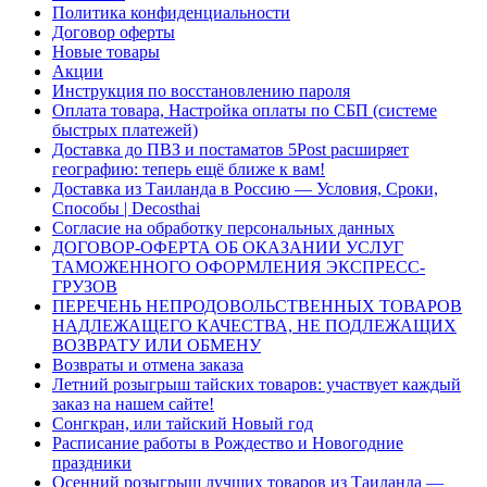
Политика конфиденциальности
Договор оферты
Новые товары
Акции
Инструкция по восстановлению пароля
Оплата товара, Настройка оплаты по СБП (системе
быстрых платежей)
Доставка до ПВЗ и постаматов 5Post расширяет
географию: теперь ещё ближе к вам!
Доставка из Таиланда в Россию — Условия, Сроки,
Способы | Decosthai
Согласие на обработку персональных данных
ДОГОВОР-ОФЕРТА ОБ ОКАЗАНИИ УСЛУГ
ТАМОЖЕННОГО ОФОРМЛЕНИЯ ЭКСПРЕСС-
ГРУЗОВ
ПЕРЕЧЕНЬ НЕПРОДОВОЛЬСТВЕННЫХ ТОВАРОВ
НАДЛЕЖАЩЕГО КАЧЕСТВА, НЕ ПОДЛЕЖАЩИХ
ВОЗВРАТУ ИЛИ ОБМЕНУ
Возвраты и отмена заказа
Летний розыгрыш тайских товаров: участвует каждый
заказ на нашем сайте!
Сонгкран, или тайский Новый год
Расписание работы в Рождество и Новогодние
праздники
Осенний розыгрыш лучших товаров из Таиланда —