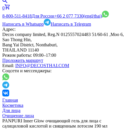
0
8-800-511-8418
Для России
+66 2 077 7330
(engl/thai)
Написать в Whatsapp
Написать в Telegram
Адрес:
Decos company limited, Reg.N 0125557024483 51/60-61 ,Moo 6,
Sao Thong Hin,
Bang Yai District, Nonthaburi,
THAILAND 11140
Режим работы:
09:00–17:00
Проложить маршрут
Email:
INFO@DECOSTHAI.COM
Соцсети и мессенджеры:
Главная
Косметика
Для лица
Очищение лица
PANPURI Inner Glow очищающий гель для лица с
салициловой кислотой и священным лотосом 190 мл