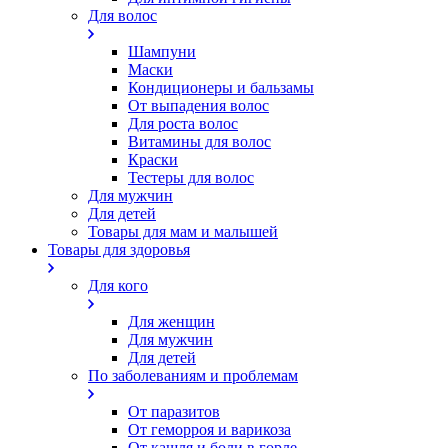
Для волос
Шампуни
Маски
Кондиционеры и бальзамы
От выпадения волос
Для роста волос
Витамины для волос
Краски
Тестеры для волос
Для мужчин
Для детей
Товары для мам и малышей
Товары для здоровья
Для кого
Для женщин
Для мужчин
Для детей
По заболеваниям и проблемам
От паразитов
Oт геморроя и варикоза
От кашля и боли в горле