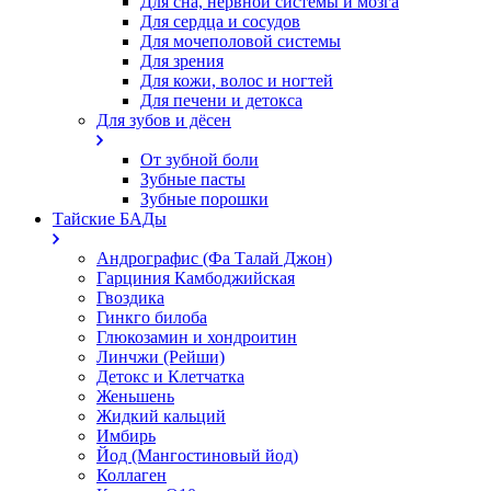
Для сна, нервной системы и мозга
Для сердца и сосудов
Для мочеполовой системы
Для зрения
Для кожи, волос и ногтей
Для печени и детокса
Для зубов и дёсен
От зубной боли
Зубные пасты
Зубные порошки
Тайские БАДы
Андрографис (Фа Талай Джон)
Гарциния Камбоджийская
Гвоздика
Гинкго билоба
Глюкозамин и хондроитин
Линчжи (Рейши)
Детокс и Клетчатка
Женьшень
Жидкий кальций
Имбирь
Йод (Мангостиновый йод)
Коллаген