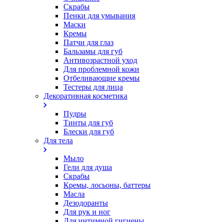
Скрабы
Пенки для умывания
Маски
Кремы
Патчи для глаз
Бальзамы для губ
Антивозрастной уход
Для проблемной кожи
Oтбеливающие кремы
Тестеры для лица
Декоративная косметика
Пудры
Тинты для губ
Блески для губ
Для тела
Мыло
Гели для душа
Скрабы
Кремы, лосьоны, баттеры
Масла
Дезодоранты
Для рук и ног
Для интимной гигиены