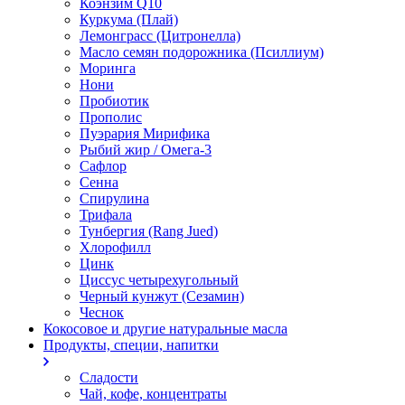
Коэнзим Q10
Куркума (Плай)
Лемонграсс (Цитронелла)
Масло семян подорожника (Псиллиум)
Моринга
Нони
Пробиотик
Прополис
Пуэрария Мирифика
Рыбий жир / Омега-3
Сафлор
Сенна
Спирулина
Трифала
Тунбергия (Rang Jued)
Хлорофилл
Цинк
Циссус четырехугольный
Черный кунжут (Сезамин)
Чеснок
Кокосовое и другие натуральные масла
Продукты, специи, напитки
Сладости
Чай, кофе, концентраты