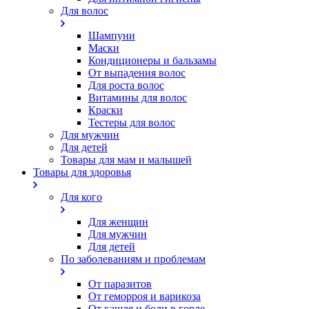
Для волос
Шампуни
Маски
Кондиционеры и бальзамы
От выпадения волос
Для роста волос
Витамины для волос
Краски
Тестеры для волос
Для мужчин
Для детей
Товары для мам и малышей
Товары для здоровья
Для кого
Для женщин
Для мужчин
Для детей
По заболеваниям и проблемам
От паразитов
Oт геморроя и варикоза
От кашля и боли в горле