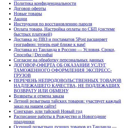
Политика конфиденциальности
Договор оферты
Новые товары
Акции
Инструкция по восстановлению пароля
Оплата товара, Настройка оплаты по СБП (системе
быстрых платежей)
Доставка до ПВЗ и постаматов 5Post расширяет
географию: теперь ещё ближе к вам!
Доставка из Таиланда в Россию — Условия, Сроки,
Способы | Decosthai
Согласие на обработку персональных данных
ДОГОВОР-ОФЕРТА ОБ ОКАЗАНИИ УСЛУГ
ТАМОЖЕННОГО ОФОРМЛЕНИЯ ЭКСПРЕСС-
ГРУЗОВ
ПЕРЕЧЕНЬ НЕПРОДОВОЛЬСТВЕННЫХ ТОВАРОВ
НАДЛЕЖАЩЕГО КАЧЕСТВА, НЕ ПОДЛЕЖАЩИХ
ВОЗВРАТУ ИЛИ ОБМЕНУ
Возвраты и отмена заказа
Летний розыгрыш тайских товаров: участвует каждый
заказ на нашем сайте!
Сонгкран, или тайский Новый год
Расписание работы в Рождество и Новогодние
праздники
Осенний розыгрыш лучших товаров из Таиланда —