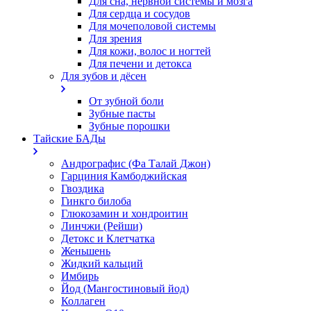
Для сна, нервной системы и мозга
Для сердца и сосудов
Для мочеполовой системы
Для зрения
Для кожи, волос и ногтей
Для печени и детокса
Для зубов и дёсен
От зубной боли
Зубные пасты
Зубные порошки
Тайские БАДы
Андрографис (Фа Талай Джон)
Гарциния Камбоджийская
Гвоздика
Гинкго билоба
Глюкозамин и хондроитин
Линчжи (Рейши)
Детокс и Клетчатка
Женьшень
Жидкий кальций
Имбирь
Йод (Мангостиновый йод)
Коллаген