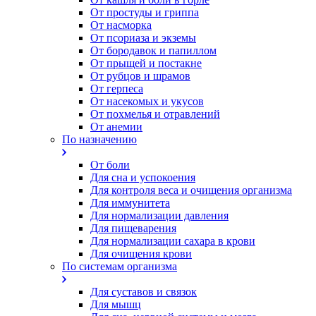
От простуды и гриппа
От насморка
Oт псориаза и экземы
От бородавок и папиллом
От прыщей и постакне
От рубцов и шрамов
От герпеса
От насекомых и укусов
От похмелья и отравлений
От анемии
По назначению
От боли
Для сна и успокоения
Для контроля веса и очищения организма
Для иммунитета
Для нормализации давления
Для пищеварения
Для нормализации сахара в крови
Для очищения крови
По системам организма
Для суставов и связок
Для мышц