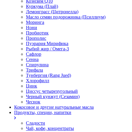
Коэнзим Q10
Куркума (Плай)
Лемонграсс (Цитронелла)
Масло семян подорожника (Псиллиум)
Моринга
Нони
Пробиотик
Прополис
Пуэрария Мирифика
Рыбий жир / Омега-3
Сафлор
Сенна
Спирулина
Трифала
Тунбергия (Rang Jued)
Хлорофилл
Цинк
Циссус четырехугольный
Черный кунжут (Сезамин)
Чеснок
Кокосовое и другие натуральные масла
Продукты, специи, напитки
Сладости
Чай, кофе, концентраты