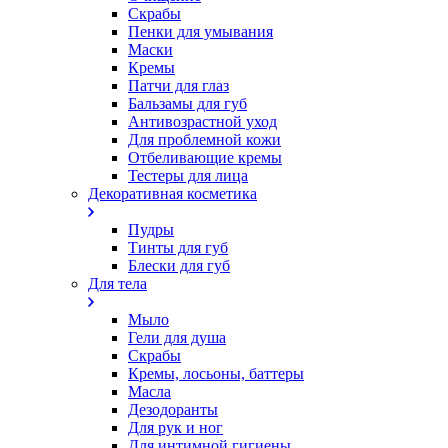
Скрабы
Пенки для умывания
Маски
Кремы
Патчи для глаз
Бальзамы для губ
Антивозрастной уход
Для проблемной кожи
Oтбеливающие кремы
Тестеры для лица
Декоративная косметика
Пудры
Тинты для губ
Блески для губ
Для тела
Мыло
Гели для душа
Скрабы
Кремы, лосьоны, баттеры
Масла
Дезодоранты
Для рук и ног
Для интимной гигиены