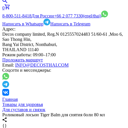
0
8-800-511-8418
Для России
+66 2 077 7330
(engl/thai)
Написать в Whatsapp
Написать в Telegram
Адрес:
Decos company limited, Reg.N 0125557024483 51/60-61 ,Moo 6,
Sao Thong Hin,
Bang Yai District, Nonthaburi,
THAILAND 11140
Режим работы:
09:00–17:00
Проложить маршрут
Email:
INFO@DECOSTHAI.COM
Соцсети и мессенджеры:
Главная
Товары для здоровья
Для суставов и связок
Роликовый лосьон Tiger Balm для снятия боли 80 мл
{}