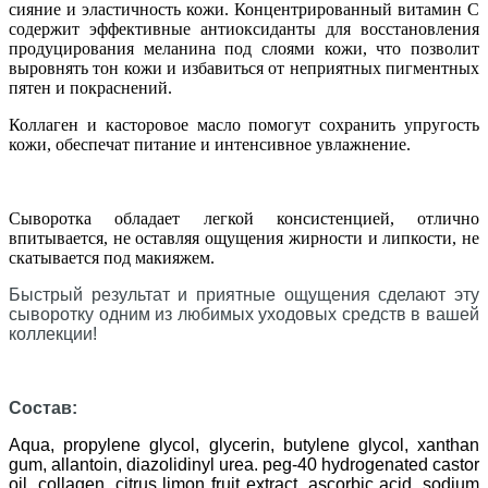
сияние и эластичность кожи. Концентрированный витамин С
содержит эффективные антиоксиданты для восстановления
продуцирования меланина под слоями кожи, что позволит
выровнять тон кожи и избавиться от неприятных пигментных
пятен и покраснений.
Коллаген и касторовое масло помогут сохранить упругость
кожи, обеспечат питание и интенсивное увлажнение.
Сыворотка обладает легкой консистенцией, отлично
впитывается, не оставляя ощущения жирности и липкости, не
скатывается под макияжем.
Быстрый результат и приятные ощущения сделают эту
сыворотку одним из любимых уходовых средств в вашей
коллекции!
Состав:
Aqua, propylene glycol, glycerin, butylene glycol, xanthan
gum, allantoin, diazolidinyl urea. peg-40 hydrogenated castor
oil, collagen, citrus limon fruit extract, ascorbic acid, sodium