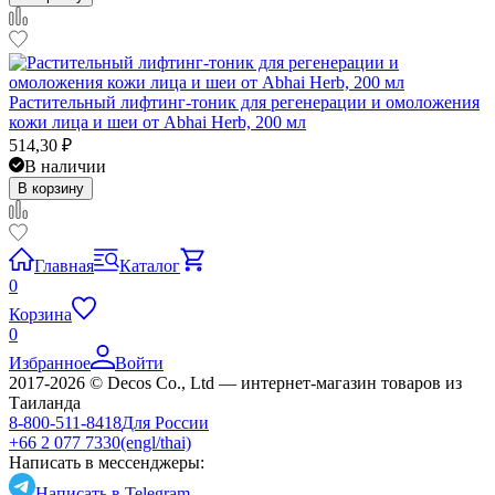
Растительный лифтинг-тоник для регенерации и омоложения
кожи лица и шеи от Abhai Herb, 200 мл
514,30
₽
В наличии
В корзину
Главная
Каталог
0
Корзина
0
Избранное
Войти
2017-2026 © Decos Co., Ltd — интернет-магазин товаров из
Таиланда
8-800-511-8418
Для России
+66 2 077 7330
(engl/thai)
Написать в мессенджеры:
Написать в Telegram