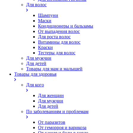
Для волос
Шампуни
Маски
Кондиционеры и бальзамы
От выпадения волос
Для роста волос
Витамины для волос
Краски
Тестеры для волос
Для мужчин
Для детей
Товары для мам и малышей
Товары для здоровья
Для кого
Для женщин
Для мужчин
Для детей
По заболеваниям и проблемам
От паразитов
Oт геморроя и варикоза
От кашля и боли в горле