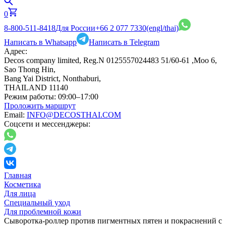
0
8-800-511-8418
Для России
+66 2 077 7330
(engl/thai)
Написать в Whatsapp
Написать в Telegram
Адрес:
Decos company limited, Reg.N 0125557024483 51/60-61 ,Moo 6,
Sao Thong Hin,
Bang Yai District, Nonthaburi,
THAILAND 11140
Режим работы:
09:00–17:00
Проложить маршрут
Email:
INFO@DECOSTHAI.COM
Соцсети и мессенджеры:
Главная
Косметика
Для лица
Специальный уход
Для проблемной кожи
Сыворотка-роллер против пигментных пятен и покраснений с