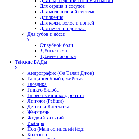
Для сна, нервной системы и мозга
Для сердца и сосудов
Для мочеполовой системы
Для зрения
Для кожи, волос и ногтей
Для печени и детокса
Для зубов и дёсен
От зубной боли
Зубные пасты
Зубные порошки
Тайские БАДы
Андрографис (Фа Талай Джон)
Гарциния Камбоджийская
Гвоздика
Гинкго билоба
Глюкозамин и хондроитин
Линчжи (Рейши)
Детокс и Клетчатка
Женьшень
Жидкий кальций
Имбирь
Йод (Мангостиновый йод)
Коллаген