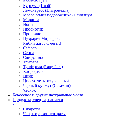
Коэнзим Q10
Куркума (Плай)
Лемонграсс (Цитронелла)
Масло семян подорожника (Псиллиум)
Моринга
Нони
Пробиотик
Прополис
Пуэрария Мирифика
Рыбий жир / Омега-3
Сафлор
Сенна
Спирулина
Трифала
Тунбергия (Rang Jued)
Хлорофилл
Цинк
Циссус четырехугольный
Черный кунжут (Сезамин)
Чеснок
Кокосовое и другие натуральные масла
Продукты, специи, напитки
Сладости
Чай, кофе, концентраты