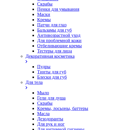
Скрабы
Пенки для умывания
Маски
Кремы
Патчи для глаз
Бальзамы для губ
Антивозрастной уход
Для проблемной кожи
Oтбеливающие кремы
Тестеры для лица
Декоративная косметика
Пудры
Тинты для губ
Блески для губ
Для тела
Мыло
Гели для душа
Скрабы
Кремы, лосьоны, баттеры
Масла
Дезодоранты
Для рук и ног
Для интимной гигиены