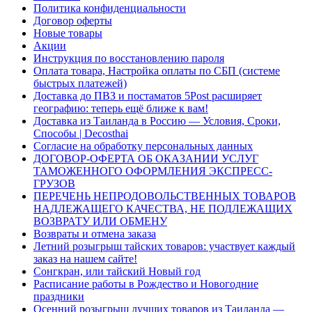
Политика конфиденциальности
Договор оферты
Новые товары
Акции
Инструкция по восстановлению пароля
Оплата товара, Настройка оплаты по СБП (системе
быстрых платежей)
Доставка до ПВЗ и постаматов 5Post расширяет
географию: теперь ещё ближе к вам!
Доставка из Таиланда в Россию — Условия, Сроки,
Способы | Decosthai
Согласие на обработку персональных данных
ДОГОВОР-ОФЕРТА ОБ ОКАЗАНИИ УСЛУГ
ТАМОЖЕННОГО ОФОРМЛЕНИЯ ЭКСПРЕСС-
ГРУЗОВ
ПЕРЕЧЕНЬ НЕПРОДОВОЛЬСТВЕННЫХ ТОВАРОВ
НАДЛЕЖАЩЕГО КАЧЕСТВА, НЕ ПОДЛЕЖАЩИХ
ВОЗВРАТУ ИЛИ ОБМЕНУ
Возвраты и отмена заказа
Летний розыгрыш тайских товаров: участвует каждый
заказ на нашем сайте!
Сонгкран, или тайский Новый год
Расписание работы в Рождество и Новогодние
праздники
Осенний розыгрыш лучших товаров из Таиланда —