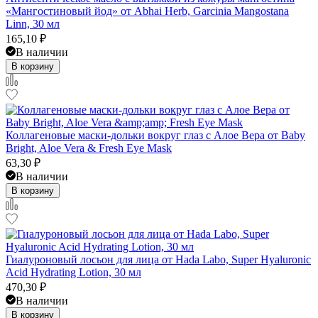
«Мангостиновый йод» от Abhai Herb, Garcinia Mangostana
Linn, 30 мл
165,10
₽
В наличии
В корзину
Коллагеновые маски-дольки вокруг глаз с Алое Вера от Baby
Bright, Aloe Vera & Fresh Eye Mask
63,30
₽
В наличии
В корзину
Гиалуроновый лосьон для лица от Hada Labo, Super Hyaluronic
Acid Hydrating Lotion, 30 мл
470,30
₽
В наличии
В корзину