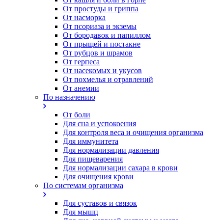
От простуды и гриппа
От насморка
Oт псориаза и экземы
От бородавок и папиллом
От прыщей и постакне
От рубцов и шрамов
От герпеса
От насекомых и укусов
От похмелья и отравлений
От анемии
По назначению
От боли
Для сна и успокоения
Для контроля веса и очищения организма
Для иммунитета
Для нормализации давления
Для пищеварения
Для нормализации сахара в крови
Для очищения крови
По системам организма
Для суставов и связок
Для мышц