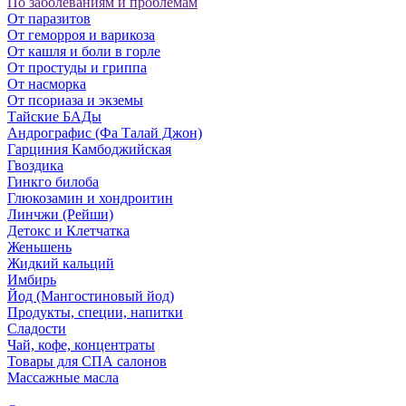
По заболеваниям и проблемам
От паразитов
Oт геморроя и варикоза
От кашля и боли в горле
От простуды и гриппа
От насморка
Oт псориаза и экземы
Тайские БАДы
Андрографис (Фа Талай Джон)
Гарциния Камбоджийская
Гвоздика
Гинкго билоба
Глюкозамин и хондроитин
Линчжи (Рейши)
Детокс и Клетчатка
Женьшень
Жидкий кальций
Имбирь
Йод (Мангостиновый йод)
Продукты, специи, напитки
Сладости
Чай, кофе, концентраты
Товары для СПА салонов
Массажные масла