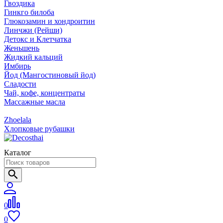
Гвоздика
Гинкго билоба
Глюкозамин и хондроитин
Линчжи (Рейши)
Детокс и Клетчатка
Женьшень
Жидкий кальций
Имбирь
Йод (Мангостиновый йод)
Сладости
Чай, кофе, концентраты
Массажные масла
Zhoelala
Хлопковые рубашки
Каталог
0
0