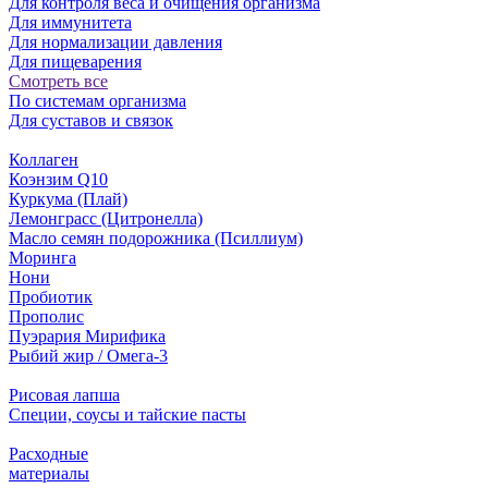
Для контроля веса и очищения организма
Для иммунитета
Для нормализации давления
Для пищеварения
Смотреть все
По системам организма
Для суставов и связок
Коллаген
Коэнзим Q10
Куркума (Плай)
Лемонграсс (Цитронелла)
Масло семян подорожника (Псиллиум)
Моринга
Нони
Пробиотик
Прополис
Пуэрария Мирифика
Рыбий жир / Омега-3
Рисовая лапша
Специи, соусы и тайские пасты
Расходные
материалы