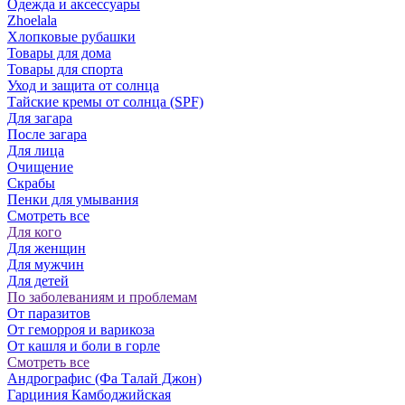
Одежда и аксессуары
Zhoelala
Хлопковые рубашки
Товары для дома
Товары для спорта
Уход и защита от солнца
Тайские кремы от солнца (SPF)
Для загара
После загара
Для лица
Очищение
Скрабы
Пенки для умывания
Смотреть все
Для кого
Для женщин
Для мужчин
Для детей
По заболеваниям и проблемам
От паразитов
Oт геморроя и варикоза
От кашля и боли в горле
Смотреть все
Андрографис (Фа Талай Джон)
Гарциния Камбоджийская