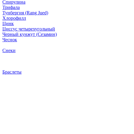
Спирулина
Трифала
Тунбергия (Rang Jued)
Хлорофилл
Цинк
Циссус четырехугольный
Черный кунжут (Сезамин)
Чеснок
Снеки
Браслеты