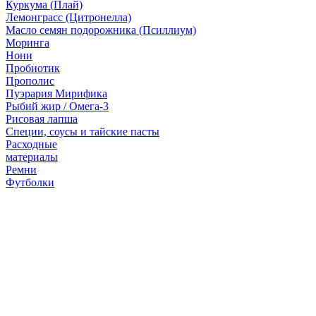
Куркума (Плай)
Лемонграсс (Цитронелла)
Масло семян подорожника (Псиллиум)
Моринга
Нони
Пробиотик
Прополис
Пуэрария Мирифика
Рыбий жир / Омега-3
Рисовая лапша
Специи, соусы и тайские пасты
Расходные
материалы
Ремни
Футболки