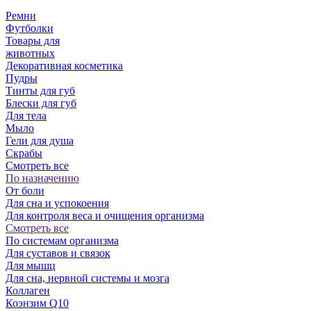
Ремни
Футболки
Товары для
животных
Декоративная косметика
Пудры
Тинты для губ
Блески для губ
Для тела
Мыло
Гели для душа
Скрабы
Смотреть все
По назначению
От боли
Для сна и успокоения
Для контроля веса и очищения организма
Смотреть все
По системам организма
Для суставов и связок
Для мышц
Для сна, нервной системы и мозга
Коллаген
Коэнзим Q10