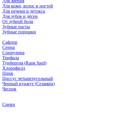
Для зрения
Для кожи, волос и ногтей
Для печени и детокса
Для зубов и дёсен
От зубной боли
Зубные пасты
Зубные порошки
Сафлор
Сенна
Спирулина
Трифала
Тунбергия (Rang Jued)
Хлорофилл
Цинк
Циссус четырехугольный
Черный кунжут (Сезамин)
Чеснок
Снеки