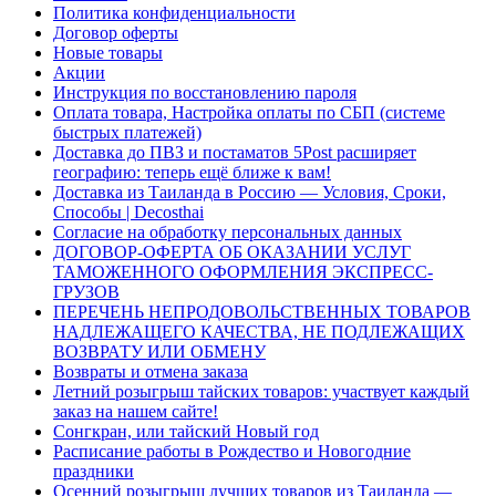
Политика конфиденциальности
Договор оферты
Новые товары
Акции
Инструкция по восстановлению пароля
Оплата товара, Настройка оплаты по СБП (системе
быстрых платежей)
Доставка до ПВЗ и постаматов 5Post расширяет
географию: теперь ещё ближе к вам!
Доставка из Таиланда в Россию — Условия, Сроки,
Способы | Decosthai
Согласие на обработку персональных данных
ДОГОВОР-ОФЕРТА ОБ ОКАЗАНИИ УСЛУГ
ТАМОЖЕННОГО ОФОРМЛЕНИЯ ЭКСПРЕСС-
ГРУЗОВ
ПЕРЕЧЕНЬ НЕПРОДОВОЛЬСТВЕННЫХ ТОВАРОВ
НАДЛЕЖАЩЕГО КАЧЕСТВА, НЕ ПОДЛЕЖАЩИХ
ВОЗВРАТУ ИЛИ ОБМЕНУ
Возвраты и отмена заказа
Летний розыгрыш тайских товаров: участвует каждый
заказ на нашем сайте!
Сонгкран, или тайский Новый год
Расписание работы в Рождество и Новогодние
праздники
Осенний розыгрыш лучших товаров из Таиланда —