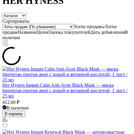
HER HYNESS
Сортировать:
Хиты продаж
Хиты
продаж
Название
Цена
Оценка
покупателей
Дата добавления
В
наличии
Her Hyness Instant Calm Anti-Acne Black Mask — маска
бинчотан против акне с цикой и янтарной кислотой, 1 лист /
25 мл
412,60
₽
В наличии
В корзину