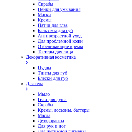
Скрабы
Пенки для умывания
Маски
Кремы
Патчи для глаз
Бальзамы для губ
Антивозрастной уход
Для проблемной кожи
Oтбеливающие кремы
Тестеры для лица
Декоративная косметика
Пудры
Тинты для губ
Блески для губ
Для тела
Мыло
Гели для душа
Скрабы
Кремы, лосьоны, баттеры
Масла
Дезодоранты
Для рук и ног
Для интимной гигиены