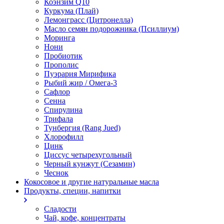
Коэнзим Q10
Куркума (Плай)
Лемонграсс (Цитронелла)
Масло семян подорожника (Псиллиум)
Моринга
Нони
Пробиотик
Прополис
Пуэрария Мирифика
Рыбий жир / Омега-3
Сафлор
Сенна
Спирулина
Трифала
Тунбергия (Rang Jued)
Хлорофилл
Цинк
Циссус четырехугольный
Черный кунжут (Сезамин)
Чеснок
Кокосовое и другие натуральные масла
Продукты, специи, напитки
Сладости
Чай, кофе, концентраты