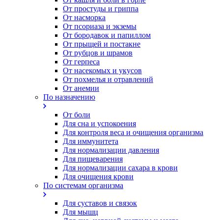
От простуды и гриппа
От насморка
Oт псориаза и экземы
От бородавок и папиллом
От прыщей и постакне
От рубцов и шрамов
От герпеса
От насекомых и укусов
От похмелья и отравлений
От анемии
По назначению
От боли
Для сна и успокоения
Для контроля веса и очищения организма
Для иммунитета
Для нормализации давления
Для пищеварения
Для нормализации сахара в крови
Для очищения крови
По системам организма
Для суставов и связок
Для мышц