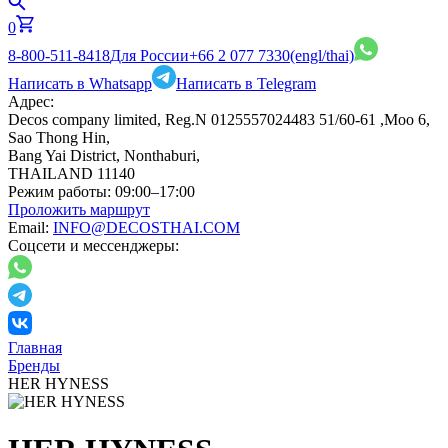
0
8-800-511-8418
Для России
+66 2 077 7330
(engl/thai)
Написать в Whatsapp
Написать в Telegram
Адрес:
Decos company limited, Reg.N 0125557024483 51/60-61 ,Moo 6,
Sao Thong Hin,
Bang Yai District, Nonthaburi,
THAILAND 11140
Режим работы:
09:00–17:00
Проложить маршрут
Email:
INFO@DECOSTHAI.COM
Соцсети и мессенджеры:
Главная
Бренды
HER HYNESS