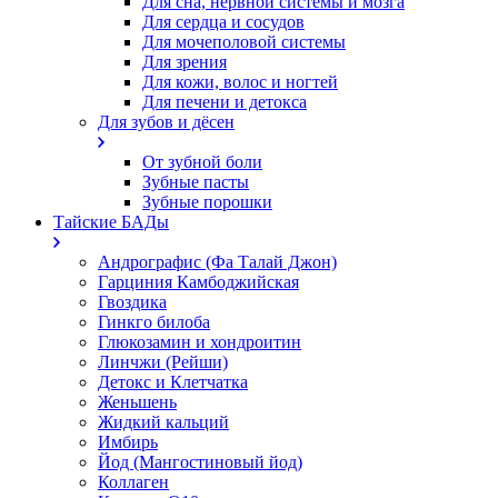
Для сна, нервной системы и мозга
Для сердца и сосудов
Для мочеполовой системы
Для зрения
Для кожи, волос и ногтей
Для печени и детокса
Для зубов и дёсен
От зубной боли
Зубные пасты
Зубные порошки
Тайские БАДы
Андрографис (Фа Талай Джон)
Гарциния Камбоджийская
Гвоздика
Гинкго билоба
Глюкозамин и хондроитин
Линчжи (Рейши)
Детокс и Клетчатка
Женьшень
Жидкий кальций
Имбирь
Йод (Мангостиновый йод)
Коллаген