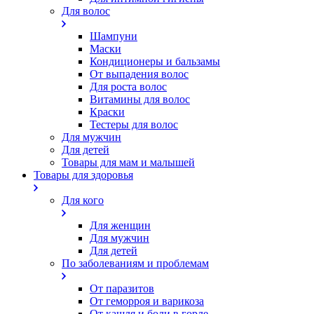
Для волос
Шампуни
Маски
Кондиционеры и бальзамы
От выпадения волос
Для роста волос
Витамины для волос
Краски
Тестеры для волос
Для мужчин
Для детей
Товары для мам и малышей
Товары для здоровья
Для кого
Для женщин
Для мужчин
Для детей
По заболеваниям и проблемам
От паразитов
Oт геморроя и варикоза
От кашля и боли в горле