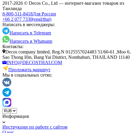
2017-2026 © Decos Co., Ltd — интернет-магазин товаров из
Таиланда
8-800-511-8418
Для России
+66 2 077 7330
(engl/thai)
Написать в мессенджеры:
Написать в Telegram
Написать в Whatsapp
Контакты:
Decos company limited, Reg.N 0125557024483 51/60-61 ,Moo 6,
Sao Thong Hin, Bang Yai District, Nonthaburi, THAILAND 11140
INFO@DECOSTHAI.COM
Проложить маршрут
Мы в социальных сетях:
Информация
Инструкции по работе с сайтом
О нас