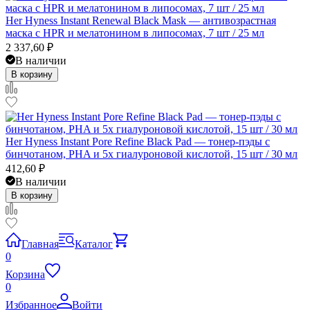
Her Hyness Instant Renewal Black Mask — антивозрастная
маска с HPR и мелатонином в липосомах, 7 шт / 25 мл
2 337,60
₽
В наличии
В корзину
Her Hyness Instant Pore Refine Black Pad — тонер-пэды с
бинчотаном, PHA и 5x гиалуроновой кислотой, 15 шт / 30 мл
412,60
₽
В наличии
В корзину
Главная
Каталог
0
Корзина
0
Избранное
Войти