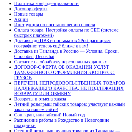
Политика конфиденциальности
Договор оферты
Новые товары
Акции
Инструкция по восстановлению пароля
Оплата товара, Настройка оплаты по СБП (системе
быстрых платежей)
Доставка до ПВЗ и постаматов 5Post расширяет
географию: теперь ещё ближе к вам!
Доставка из Таиланда в Россию — Условия, Сроки,
Способы | Decosthai
Согласие на обработку персональных данных
ДОГОВОР-ОФЕРТА ОБ ОКАЗАНИИ УСЛУГ
ТАМОЖЕННОГО ОФОРМЛЕНИЯ ЭКСПРЕСС-
ГРУЗОВ
ПЕРЕЧЕНЬ НЕПРОДОВОЛЬСТВЕННЫХ ТОВАРОВ
НАДЛЕЖАЩЕГО КАЧЕСТВА, НЕ ПОДЛЕЖАЩИХ
ВОЗВРАТУ ИЛИ ОБМЕНУ
Возвраты и отмена заказа
Летний розыгрыш тайских товаров: участвует каждый
заказ на нашем сайте!
Сонгкран, или тайский Новый год
Расписание работы в Рождество и Новогодние
праздники
Осенний розыгрыш лучших товаров из Таиланда —