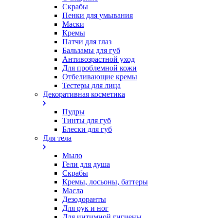
Скрабы
Пенки для умывания
Маски
Кремы
Патчи для глаз
Бальзамы для губ
Антивозрастной уход
Для проблемной кожи
Oтбеливающие кремы
Тестеры для лица
Декоративная косметика
Пудры
Тинты для губ
Блески для губ
Для тела
Мыло
Гели для душа
Скрабы
Кремы, лосьоны, баттеры
Масла
Дезодоранты
Для рук и ног
Для интимной гигиены