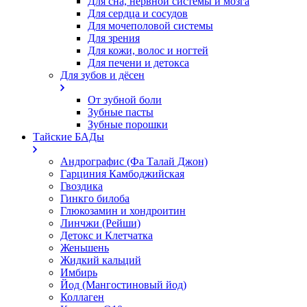
Для сна, нервной системы и мозга
Для сердца и сосудов
Для мочеполовой системы
Для зрения
Для кожи, волос и ногтей
Для печени и детокса
Для зубов и дёсен
От зубной боли
Зубные пасты
Зубные порошки
Тайские БАДы
Андрографис (Фа Талай Джон)
Гарциния Камбоджийская
Гвоздика
Гинкго билоба
Глюкозамин и хондроитин
Линчжи (Рейши)
Детокс и Клетчатка
Женьшень
Жидкий кальций
Имбирь
Йод (Мангостиновый йод)
Коллаген