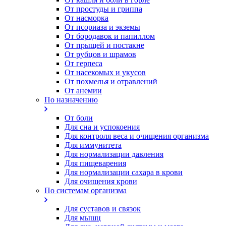
От простуды и гриппа
От насморка
Oт псориаза и экземы
От бородавок и папиллом
От прыщей и постакне
От рубцов и шрамов
От герпеса
От насекомых и укусов
От похмелья и отравлений
От анемии
По назначению
От боли
Для сна и успокоения
Для контроля веса и очищения организма
Для иммунитета
Для нормализации давления
Для пищеварения
Для нормализации сахара в крови
Для очищения крови
По системам организма
Для суставов и связок
Для мышц