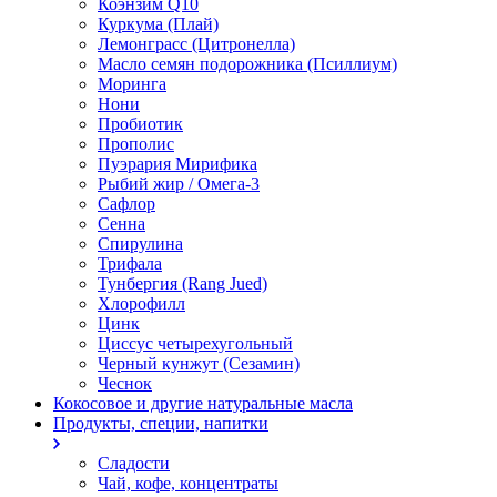
Коэнзим Q10
Куркума (Плай)
Лемонграсс (Цитронелла)
Масло семян подорожника (Псиллиум)
Моринга
Нони
Пробиотик
Прополис
Пуэрария Мирифика
Рыбий жир / Омега-3
Сафлор
Сенна
Спирулина
Трифала
Тунбергия (Rang Jued)
Хлорофилл
Цинк
Циссус четырехугольный
Черный кунжут (Сезамин)
Чеснок
Кокосовое и другие натуральные масла
Продукты, специи, напитки
Сладости
Чай, кофе, концентраты