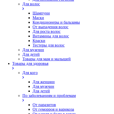
Для волос
Шампуни
Маски
Кондиционеры и бальзамы
От выпадения волос
Для роста волос
Витамины для волос
Краски
Тестеры для волос
Для мужчин
Для детей
Товары для мам и малышей
Товары для здоровья
Для кого
Для женщин
Для мужчин
Для детей
По заболеваниям и проблемам
От паразитов
Oт геморроя и варикоза
От кашля и боли в горле