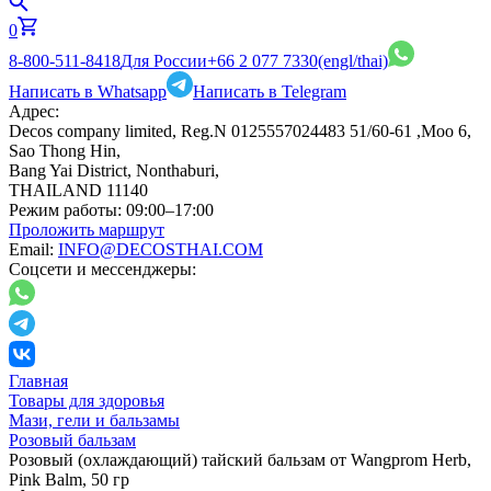
0
8-800-511-8418
Для России
+66 2 077 7330
(engl/thai)
Написать в Whatsapp
Написать в Telegram
Адрес:
Decos company limited, Reg.N 0125557024483 51/60-61 ,Moo 6,
Sao Thong Hin,
Bang Yai District, Nonthaburi,
THAILAND 11140
Режим работы:
09:00–17:00
Проложить маршрут
Email:
INFO@DECOSTHAI.COM
Соцсети и мессенджеры:
Главная
Товары для здоровья
Мази, гели и бальзамы
Розовый бальзам
Розовый (охлаждающий) тайский бальзам от Wangprom Herb,
Pink Balm, 50 гр