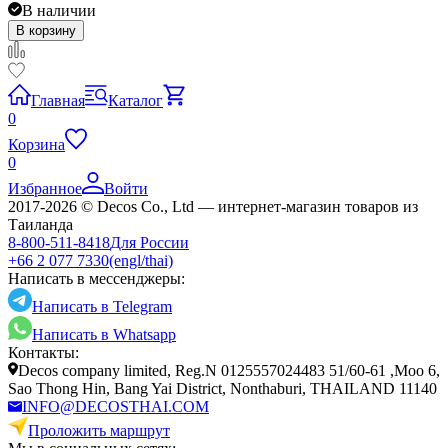
В наличии
В корзину
Главная
Каталог
0
Корзина
0
Избранное
Войти
2017-2026 © Decos Co., Ltd — интернет-магазин товаров из
Таиланда
8-800-511-8418
Для России
+66 2 077 7330
(engl/thai)
Написать в мессенджеры:
Написать в Telegram
Написать в Whatsapp
Контакты:
Decos company limited, Reg.N 0125557024483 51/60-61 ,Moo 6,
Sao Thong Hin, Bang Yai District, Nonthaburi, THAILAND 11140
INFO@DECOSTHAI.COM
Проложить маршрут