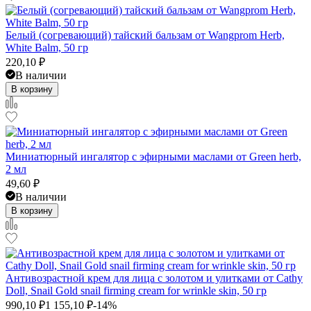
Белый (согревающий) тайский бальзам от Wangprom Herb,
White Balm, 50 гр
220,10
₽
В наличии
В корзину
Миниатюрный ингалятор с эфирными маслами от Green herb,
2 мл
49,60
₽
В наличии
В корзину
Антивозрастной крем для лица с золотом и улитками от Cathy
Doll, Snail Gold snail firming cream for wrinkle skin, 50 гр
990,10
₽
1 155,10
₽
-14%