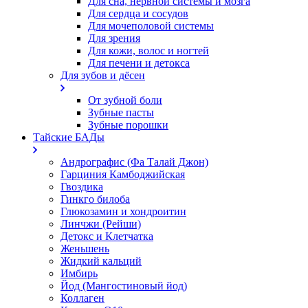
Для сна, нервной системы и мозга
Для сердца и сосудов
Для мочеполовой системы
Для зрения
Для кожи, волос и ногтей
Для печени и детокса
Для зубов и дёсен
От зубной боли
Зубные пасты
Зубные порошки
Тайские БАДы
Андрографис (Фа Талай Джон)
Гарциния Камбоджийская
Гвоздика
Гинкго билоба
Глюкозамин и хондроитин
Линчжи (Рейши)
Детокс и Клетчатка
Женьшень
Жидкий кальций
Имбирь
Йод (Мангостиновый йод)
Коллаген