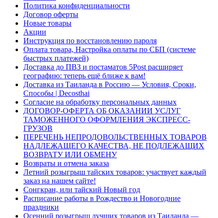
Политика конфиденциальности
Договор оферты
Новые товары
Акции
Инструкция по восстановлению пароля
Оплата товара, Настройка оплаты по СБП (системе
быстрых платежей)
Доставка до ПВЗ и постаматов 5Post расширяет
географию: теперь ещё ближе к вам!
Доставка из Таиланда в Россию — Условия, Сроки,
Способы | Decosthai
Согласие на обработку персональных данных
ДОГОВОР-ОФЕРТА ОБ ОКАЗАНИИ УСЛУГ
ТАМОЖЕННОГО ОФОРМЛЕНИЯ ЭКСПРЕСС-
ГРУЗОВ
ПЕРЕЧЕНЬ НЕПРОДОВОЛЬСТВЕННЫХ ТОВАРОВ
НАДЛЕЖАЩЕГО КАЧЕСТВА, НЕ ПОДЛЕЖАЩИХ
ВОЗВРАТУ ИЛИ ОБМЕНУ
Возвраты и отмена заказа
Летний розыгрыш тайских товаров: участвует каждый
заказ на нашем сайте!
Сонгкран, или тайский Новый год
Расписание работы в Рождество и Новогодние
праздники
Осенний розыгрыш лучших товаров из Таиланда —