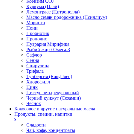
Коэнзим Q10
Куркума (Плай)
Лемонграсс (Цитронелла)
Масло семян подорожника (Псиллиум)
Моринга
Нони
Пробиотик
Прополис
Пуэрария Мирифика
Рыбий жир / Омега-3
Сафлор
Сенна
Спирулина
Трифала
Тунбергия (Rang Jued)
Хлорофилл
Цинк
Циссус четырехугольный
Черный кунжут (Сезамин)
Чеснок
Кокосовое и другие натуральные масла
Продукты, специи, напитки
Сладости
Чай, кофе, концентраты