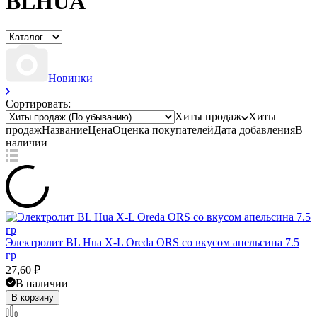
BLHUA
Новинки
Сортировать:
Хиты продаж
Хиты
продаж
Название
Цена
Оценка
покупателей
Дата добавления
В
наличии
Электролит BL Hua X-L Oreda ORS со вкусом апельсина 7.5
гр
27,60
₽
В наличии
В корзину