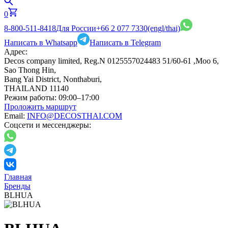
0
8-800-511-8418
Для России
+66 2 077 7330
(engl/thai)
Написать в Whatsapp
Написать в Telegram
Адрес:
Decos company limited, Reg.N 0125557024483 51/60-61 ,Moo 6,
Sao Thong Hin,
Bang Yai District, Nonthaburi,
THAILAND 11140
Режим работы:
09:00–17:00
Проложить маршрут
Email:
INFO@DECOSTHAI.COM
Соцсети и мессенджеры:
Главная
Бренды
BLHUA