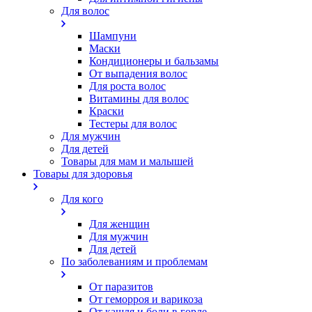
Для волос
Шампуни
Маски
Кондиционеры и бальзамы
От выпадения волос
Для роста волос
Витамины для волос
Краски
Тестеры для волос
Для мужчин
Для детей
Товары для мам и малышей
Товары для здоровья
Для кого
Для женщин
Для мужчин
Для детей
По заболеваниям и проблемам
От паразитов
Oт геморроя и варикоза
От кашля и боли в горле