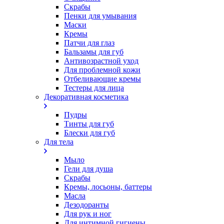
Скрабы
Пенки для умывания
Маски
Кремы
Патчи для глаз
Бальзамы для губ
Антивозрастной уход
Для проблемной кожи
Oтбеливающие кремы
Тестеры для лица
Декоративная косметика
Пудры
Тинты для губ
Блески для губ
Для тела
Мыло
Гели для душа
Скрабы
Кремы, лосьоны, баттеры
Масла
Дезодоранты
Для рук и ног
Для интимной гигиены