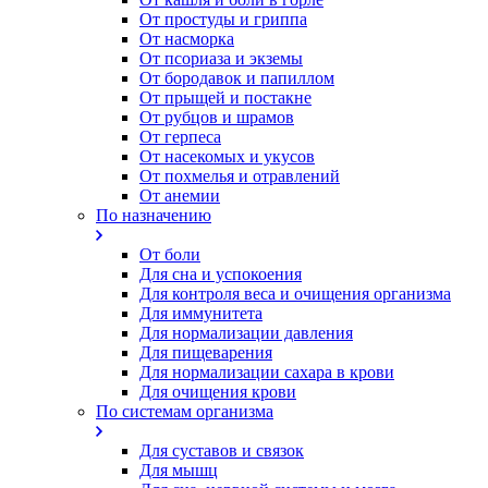
От простуды и гриппа
От насморка
Oт псориаза и экземы
От бородавок и папиллом
От прыщей и постакне
От рубцов и шрамов
От герпеса
От насекомых и укусов
От похмелья и отравлений
От анемии
По назначению
От боли
Для сна и успокоения
Для контроля веса и очищения организма
Для иммунитета
Для нормализации давления
Для пищеварения
Для нормализации сахара в крови
Для очищения крови
По системам организма
Для суставов и связок
Для мышц