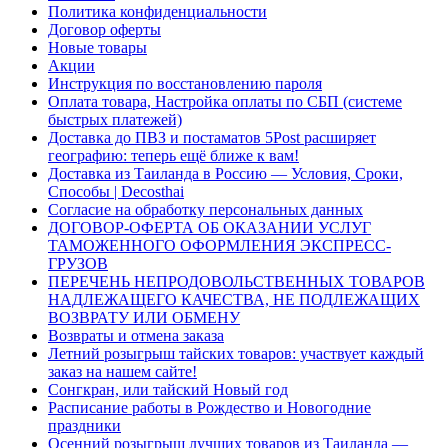
Политика конфиденциальности
Договор оферты
Новые товары
Акции
Инструкция по восстановлению пароля
Оплата товара, Настройка оплаты по СБП (системе
быстрых платежей)
Доставка до ПВЗ и постаматов 5Post расширяет
географию: теперь ещё ближе к вам!
Доставка из Таиланда в Россию — Условия, Сроки,
Способы | Decosthai
Согласие на обработку персональных данных
ДОГОВОР-ОФЕРТА ОБ ОКАЗАНИИ УСЛУГ
ТАМОЖЕННОГО ОФОРМЛЕНИЯ ЭКСПРЕСС-
ГРУЗОВ
ПЕРЕЧЕНЬ НЕПРОДОВОЛЬСТВЕННЫХ ТОВАРОВ
НАДЛЕЖАЩЕГО КАЧЕСТВА, НЕ ПОДЛЕЖАЩИХ
ВОЗВРАТУ ИЛИ ОБМЕНУ
Возвраты и отмена заказа
Летний розыгрыш тайских товаров: участвует каждый
заказ на нашем сайте!
Сонгкран, или тайский Новый год
Расписание работы в Рождество и Новогодние
праздники
Осенний розыгрыш лучших товаров из Таиланда —