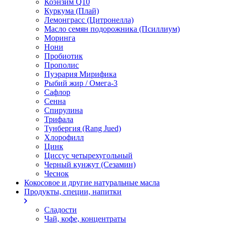
Коэнзим Q10
Куркума (Плай)
Лемонграсс (Цитронелла)
Масло семян подорожника (Псиллиум)
Моринга
Нони
Пробиотик
Прополис
Пуэрария Мирифика
Рыбий жир / Омега-3
Сафлор
Сенна
Спирулина
Трифала
Тунбергия (Rang Jued)
Хлорофилл
Цинк
Циссус четырехугольный
Черный кунжут (Сезамин)
Чеснок
Кокосовое и другие натуральные масла
Продукты, специи, напитки
Сладости
Чай, кофе, концентраты