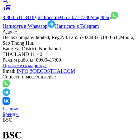
0
8-800-511-8418
Для России
+66 2 077 7330
(engl/thai)
Написать в Whatsapp
Написать в Telegram
Адрес:
Decos company limited, Reg.N 0125557024483 51/60-61 ,Moo 6,
Sao Thong Hin,
Bang Yai District, Nonthaburi,
THAILAND 11140
Режим работы:
09:00–17:00
Проложить маршрут
Email:
INFO@DECOSTHAI.COM
Соцсети и мессенджеры:
Главная
Бренды
BSC
BSC