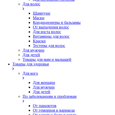
Для волос
Шампуни
Маски
Кондиционеры и бальзамы
От выпадения волос
Для роста волос
Витамины для волос
Краски
Тестеры для волос
Для мужчин
Для детей
Товары для мам и малышей
Товары для здоровья
Для кого
Для женщин
Для мужчин
Для детей
По заболеваниям и проблемам
От паразитов
Oт геморроя и варикоза
От кашля и боли в горле