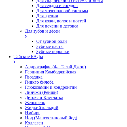
Для сна, нервной системы и мозга
Для сердца и сосудов
Для мочеполовой системы
Для зрения
Для кожи, волос и ногтей
Для печени и детокса
Для зубов и дёсен
От зубной боли
Зубные пасты
Зубные порошки
Тайские БАДы
Андрографис (Фа Талай Джон)
Гарциния Камбоджийская
Гвоздика
Гинкго билоба
Глюкозамин и хондроитин
Линчжи (Рейши)
Детокс и Клетчатка
Женьшень
Жидкий кальций
Имбирь
Йод (Мангостиновый йод)
Коллаген