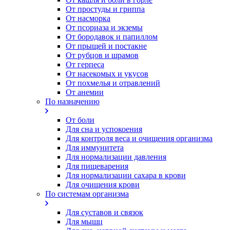
От простуды и гриппа
От насморка
Oт псориаза и экземы
От бородавок и папиллом
От прыщей и постакне
От рубцов и шрамов
От герпеса
От насекомых и укусов
От похмелья и отравлений
От анемии
По назначению
От боли
Для сна и успокоения
Для контроля веса и очищения организма
Для иммунитета
Для нормализации давления
Для пищеварения
Для нормализации сахара в крови
Для очищения крови
По системам организма
Для суставов и связок
Для мышц