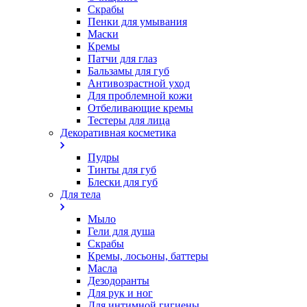
Скрабы
Пенки для умывания
Маски
Кремы
Патчи для глаз
Бальзамы для губ
Антивозрастной уход
Для проблемной кожи
Oтбеливающие кремы
Тестеры для лица
Декоративная косметика
Пудры
Тинты для губ
Блески для губ
Для тела
Мыло
Гели для душа
Скрабы
Кремы, лосьоны, баттеры
Масла
Дезодоранты
Для рук и ног
Для интимной гигиены