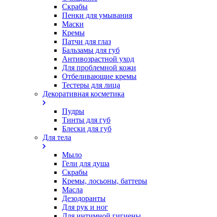
Скрабы
Пенки для умывания
Маски
Кремы
Патчи для глаз
Бальзамы для губ
Антивозрастной уход
Для проблемной кожи
Oтбеливающие кремы
Тестеры для лица
Декоративная косметика
Пудры
Тинты для губ
Блески для губ
Для тела
Мыло
Гели для душа
Скрабы
Кремы, лосьоны, баттеры
Масла
Дезодоранты
Для рук и ног
Для интимной гигиены