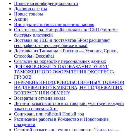
Политика конфиденциальности
Договор оферты
Новые товары
Акции
Инструкция по восстановлению пароля
Оплата товара, Настройка оплаты по СБП (системе
быстрых платежей)
Доставка до ПВЗ и постаматов 5Post расширяет
географию: теперь ещё ближе к вам!
Доставка из Таиланда в Россию — Условия, Сроки,
Способы | Decosthai
Согласие на обработку персональных данных
ДОГОВОР-ОФЕРТА ОБ ОКАЗАНИИ УСЛУГ
ТАМОЖЕННОГО ОФОРМЛЕНИЯ ЭКСПРЕСС-
ГРУЗОВ
ПЕРЕЧЕНЬ НЕПРОДОВОЛЬСТВЕННЫХ ТОВАРОВ
НАДЛЕЖАЩЕГО КАЧЕСТВА, НЕ ПОДЛЕЖАЩИХ
ВОЗВРАТУ ИЛИ ОБМЕНУ
Возвраты и отмена заказа
Летний розыгрыш тайских товаров: участвует каждый
заказ на нашем сайте!
Сонгкран, или тайский Новый год
Расписание работы в Рождество и Новогодние
праздники
Осенний розыгрыш лучших товаров из Таиланда —