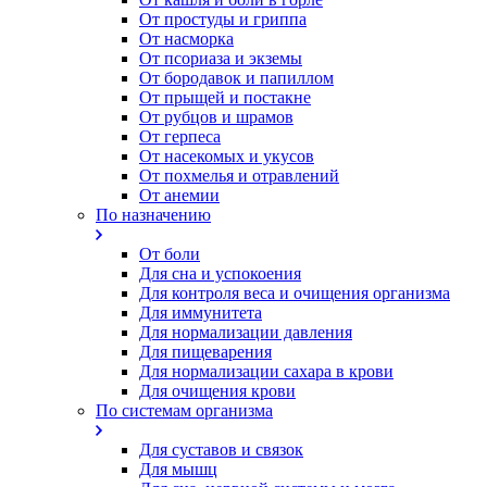
От простуды и гриппа
От насморка
Oт псориаза и экземы
От бородавок и папиллом
От прыщей и постакне
От рубцов и шрамов
От герпеса
От насекомых и укусов
От похмелья и отравлений
От анемии
По назначению
От боли
Для сна и успокоения
Для контроля веса и очищения организма
Для иммунитета
Для нормализации давления
Для пищеварения
Для нормализации сахара в крови
Для очищения крови
По системам организма
Для суставов и связок
Для мышц