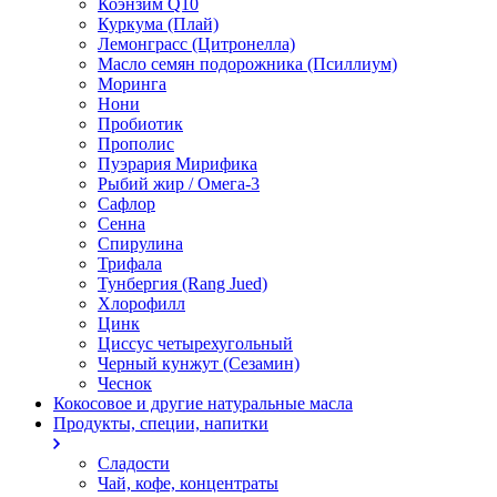
Коэнзим Q10
Куркума (Плай)
Лемонграсс (Цитронелла)
Масло семян подорожника (Псиллиум)
Моринга
Нони
Пробиотик
Прополис
Пуэрария Мирифика
Рыбий жир / Омега-3
Сафлор
Сенна
Спирулина
Трифала
Тунбергия (Rang Jued)
Хлорофилл
Цинк
Циссус четырехугольный
Черный кунжут (Сезамин)
Чеснок
Кокосовое и другие натуральные масла
Продукты, специи, напитки
Сладости
Чай, кофе, концентраты