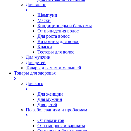
Для волос
Шампуни
Маски
Кондиционеры и бальзамы
От выпадения волос
Для роста волос
Витамины для волос
Краски
Тестеры для волос
Для мужчин
Для детей
Товары для мам и малышей
Товары для здоровья
Для кого
Для женщин
Для мужчин
Для детей
По заболеваниям и проблемам
От паразитов
Oт геморроя и варикоза
От кашля и боли в горле