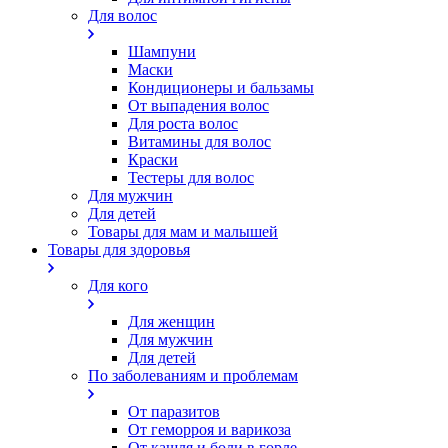
Для волос
Шампуни
Маски
Кондиционеры и бальзамы
От выпадения волос
Для роста волос
Витамины для волос
Краски
Тестеры для волос
Для мужчин
Для детей
Товары для мам и малышей
Товары для здоровья
Для кого
Для женщин
Для мужчин
Для детей
По заболеваниям и проблемам
От паразитов
Oт геморроя и варикоза
От кашля и боли в горле