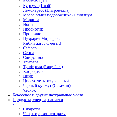
Коэнзим Q10
Куркума (Плай)
Лемонграсс (Цитронелла)
Масло семян подорожника (Псиллиум)
Моринга
Нони
Пробиотик
Прополис
Пуэрария Мирифика
Рыбий жир / Омега-3
Сафлор
Сенна
Спирулина
Трифала
Тунбергия (Rang Jued)
Хлорофилл
Цинк
Циссус четырехугольный
Черный кунжут (Сезамин)
Чеснок
Кокосовое и другие натуральные масла
Продукты, специи, напитки
Сладости
Чай, кофе, концентраты