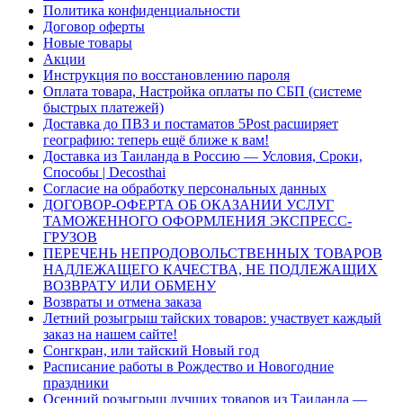
Политика конфиденциальности
Договор оферты
Новые товары
Акции
Инструкция по восстановлению пароля
Оплата товара, Настройка оплаты по СБП (системе
быстрых платежей)
Доставка до ПВЗ и постаматов 5Post расширяет
географию: теперь ещё ближе к вам!
Доставка из Таиланда в Россию — Условия, Сроки,
Способы | Decosthai
Согласие на обработку персональных данных
ДОГОВОР-ОФЕРТА ОБ ОКАЗАНИИ УСЛУГ
ТАМОЖЕННОГО ОФОРМЛЕНИЯ ЭКСПРЕСС-
ГРУЗОВ
ПЕРЕЧЕНЬ НЕПРОДОВОЛЬСТВЕННЫХ ТОВАРОВ
НАДЛЕЖАЩЕГО КАЧЕСТВА, НЕ ПОДЛЕЖАЩИХ
ВОЗВРАТУ ИЛИ ОБМЕНУ
Возвраты и отмена заказа
Летний розыгрыш тайских товаров: участвует каждый
заказ на нашем сайте!
Сонгкран, или тайский Новый год
Расписание работы в Рождество и Новогодние
праздники
Осенний розыгрыш лучших товаров из Таиланда —