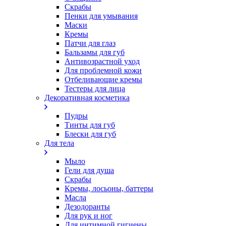
Скрабы
Пенки для умывания
Маски
Кремы
Патчи для глаз
Бальзамы для губ
Антивозрастной уход
Для проблемной кожи
Oтбеливающие кремы
Тестеры для лица
Декоративная косметика
Пудры
Тинты для губ
Блески для губ
Для тела
Мыло
Гели для душа
Скрабы
Кремы, лосьоны, баттеры
Масла
Дезодоранты
Для рук и ног
Для интимной гигиены