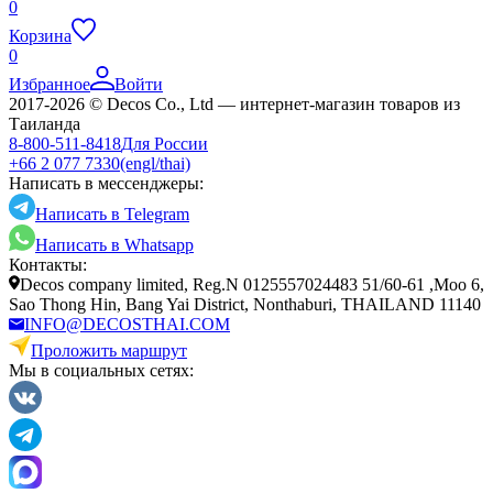
0
Корзина
0
Избранное
Войти
2017-2026 © Decos Co., Ltd — интернет-магазин товаров из
Таиланда
8-800-511-8418
Для России
+66 2 077 7330
(engl/thai)
Написать в мессенджеры:
Написать в Telegram
Написать в Whatsapp
Контакты:
Decos company limited, Reg.N 0125557024483 51/60-61 ,Moo 6,
Sao Thong Hin, Bang Yai District, Nonthaburi, THAILAND 11140
INFO@DECOSTHAI.COM
Проложить маршрут
Мы в социальных сетях: