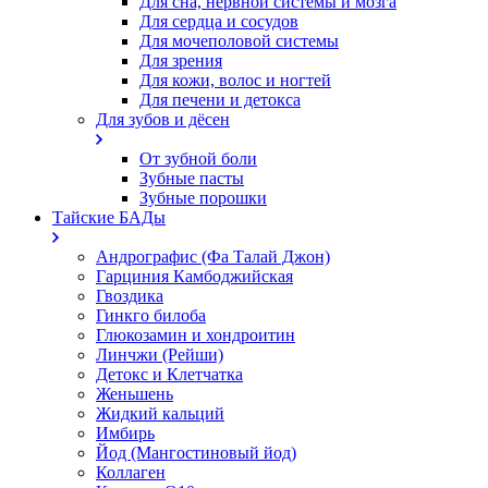
Для сна, нервной системы и мозга
Для сердца и сосудов
Для мочеполовой системы
Для зрения
Для кожи, волос и ногтей
Для печени и детокса
Для зубов и дёсен
От зубной боли
Зубные пасты
Зубные порошки
Тайские БАДы
Андрографис (Фа Талай Джон)
Гарциния Камбоджийская
Гвоздика
Гинкго билоба
Глюкозамин и хондроитин
Линчжи (Рейши)
Детокс и Клетчатка
Женьшень
Жидкий кальций
Имбирь
Йод (Мангостиновый йод)
Коллаген