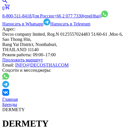
0
8-800-511-8418
Для России
+66 2 077 7330
(engl/thai)
Написать в Whatsapp
Написать в Telegram
Адрес:
Decos company limited, Reg.N 0125557024483 51/60-61 ,Moo 6,
Sao Thong Hin,
Bang Yai District, Nonthaburi,
THAILAND 11140
Режим работы:
09:00–17:00
Проложить маршрут
Email:
INFO@DECOSTHAI.COM
Соцсети и мессенджеры:
Главная
Бренды
DERMETY
DERMETY