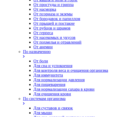
От простуды и гриппа
От насморка
Oт псориаза и экземы
От бородавок и папиллом
От прыщей и постакне
От рубцов и шрамов
От герпеса
От насекомых и укусов
От похмелья и отравлений
От анемии
По назначению
От боли
Для сна и успокоения
Для контроля веса и очищения организма
Для иммунитета
Для нормализации давления
Для пищеварения
Для нормализации сахара в крови
Для очищения крови
По системам организма
Для суставов и связок
Для мышц