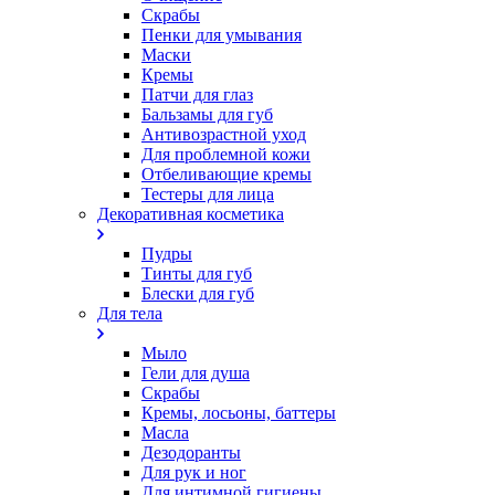
Скрабы
Пенки для умывания
Маски
Кремы
Патчи для глаз
Бальзамы для губ
Антивозрастной уход
Для проблемной кожи
Oтбеливающие кремы
Тестеры для лица
Декоративная косметика
Пудры
Тинты для губ
Блески для губ
Для тела
Мыло
Гели для душа
Скрабы
Кремы, лосьоны, баттеры
Масла
Дезодоранты
Для рук и ног
Для интимной гигиены