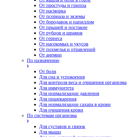
От простуды и гриппа
От насморка
Oт псориаза и экземы
От бородавок и папиллом
От прыщей и постакне
От рубцов и шрамов
От герпеса
От насекомых и укусов
От похмелья и отравлений
От анемии
По назначению
От боли
Для сна и успокоения
Для контроля веса и очищения организма
Для иммунитета
Для нормализации давления
Для пищеварения
Для нормализации сахара в крови
Для очищения крови
По системам организма
Для суставов и связок
Для мышц