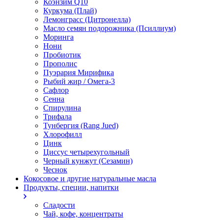
Коэнзим Q10
Куркума (Плай)
Лемонграсс (Цитронелла)
Масло семян подорожника (Псиллиум)
Моринга
Нони
Пробиотик
Прополис
Пуэрария Мирифика
Рыбий жир / Омега-3
Сафлор
Сенна
Спирулина
Трифала
Тунбергия (Rang Jued)
Хлорофилл
Цинк
Циссус четырехугольный
Черный кунжут (Сезамин)
Чеснок
Кокосовое и другие натуральные масла
Продукты, специи, напитки
Сладости
Чай, кофе, концентраты