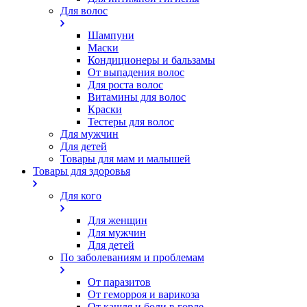
Для волос
Шампуни
Маски
Кондиционеры и бальзамы
От выпадения волос
Для роста волос
Витамины для волос
Краски
Тестеры для волос
Для мужчин
Для детей
Товары для мам и малышей
Товары для здоровья
Для кого
Для женщин
Для мужчин
Для детей
По заболеваниям и проблемам
От паразитов
Oт геморроя и варикоза
От кашля и боли в горле