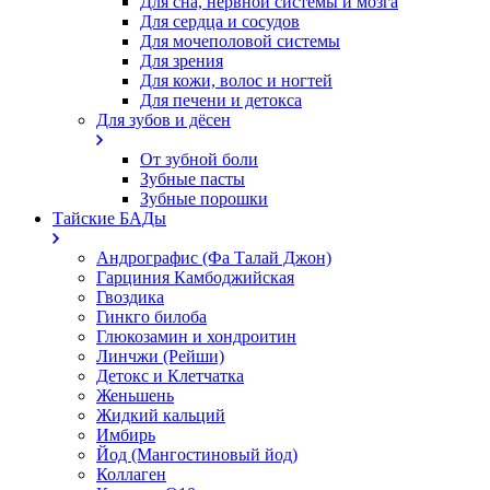
Для сна, нервной системы и мозга
Для сердца и сосудов
Для мочеполовой системы
Для зрения
Для кожи, волос и ногтей
Для печени и детокса
Для зубов и дёсен
От зубной боли
Зубные пасты
Зубные порошки
Тайские БАДы
Андрографис (Фа Талай Джон)
Гарциния Камбоджийская
Гвоздика
Гинкго билоба
Глюкозамин и хондроитин
Линчжи (Рейши)
Детокс и Клетчатка
Женьшень
Жидкий кальций
Имбирь
Йод (Мангостиновый йод)
Коллаген