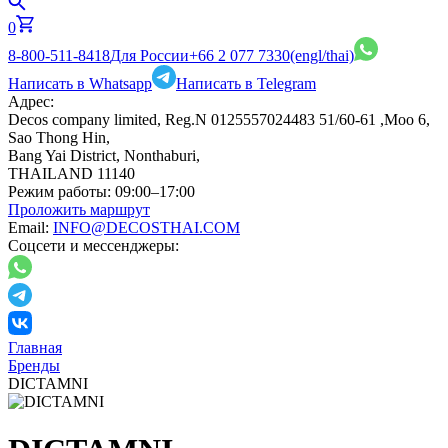
0
8-800-511-8418
Для России
+66 2 077 7330
(engl/thai)
Написать в Whatsapp
Написать в Telegram
Адрес:
Decos company limited, Reg.N 0125557024483 51/60-61 ,Moo 6,
Sao Thong Hin,
Bang Yai District, Nonthaburi,
THAILAND 11140
Режим работы:
09:00–17:00
Проложить маршрут
Email:
INFO@DECOSTHAI.COM
Соцсети и мессенджеры:
Главная
Бренды
DICTAMNI