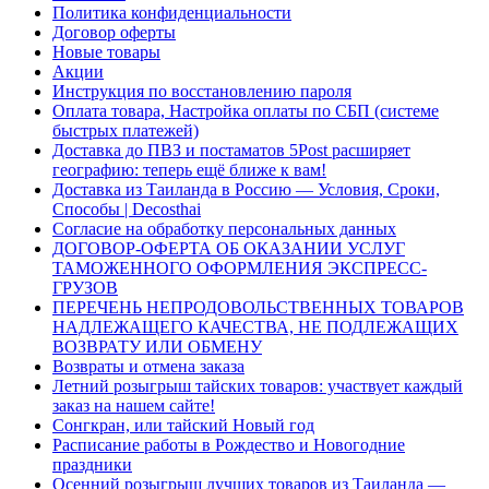
Политика конфиденциальности
Договор оферты
Новые товары
Акции
Инструкция по восстановлению пароля
Оплата товара, Настройка оплаты по СБП (системе
быстрых платежей)
Доставка до ПВЗ и постаматов 5Post расширяет
географию: теперь ещё ближе к вам!
Доставка из Таиланда в Россию — Условия, Сроки,
Способы | Decosthai
Согласие на обработку персональных данных
ДОГОВОР-ОФЕРТА ОБ ОКАЗАНИИ УСЛУГ
ТАМОЖЕННОГО ОФОРМЛЕНИЯ ЭКСПРЕСС-
ГРУЗОВ
ПЕРЕЧЕНЬ НЕПРОДОВОЛЬСТВЕННЫХ ТОВАРОВ
НАДЛЕЖАЩЕГО КАЧЕСТВА, НЕ ПОДЛЕЖАЩИХ
ВОЗВРАТУ ИЛИ ОБМЕНУ
Возвраты и отмена заказа
Летний розыгрыш тайских товаров: участвует каждый
заказ на нашем сайте!
Сонгкран, или тайский Новый год
Расписание работы в Рождество и Новогодние
праздники
Осенний розыгрыш лучших товаров из Таиланда —