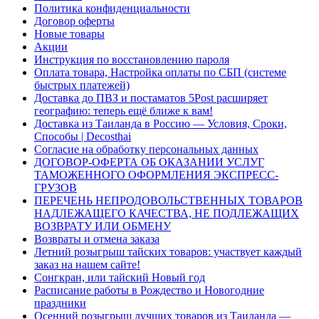
Политика конфиденциальности
Договор оферты
Новые товары
Акции
Инструкция по восстановлению пароля
Оплата товара, Настройка оплаты по СБП (системе
быстрых платежей)
Доставка до ПВЗ и постаматов 5Post расширяет
географию: теперь ещё ближе к вам!
Доставка из Таиланда в Россию — Условия, Сроки,
Способы | Decosthai
Согласие на обработку персональных данных
ДОГОВОР-ОФЕРТА ОБ ОКАЗАНИИ УСЛУГ
ТАМОЖЕННОГО ОФОРМЛЕНИЯ ЭКСПРЕСС-
ГРУЗОВ
ПЕРЕЧЕНЬ НЕПРОДОВОЛЬСТВЕННЫХ ТОВАРОВ
НАДЛЕЖАЩЕГО КАЧЕСТВА, НЕ ПОДЛЕЖАЩИХ
ВОЗВРАТУ ИЛИ ОБМЕНУ
Возвраты и отмена заказа
Летний розыгрыш тайских товаров: участвует каждый
заказ на нашем сайте!
Сонгкран, или тайский Новый год
Расписание работы в Рождество и Новогодние
праздники
Осенний розыгрыш лучших товаров из Таиланда —