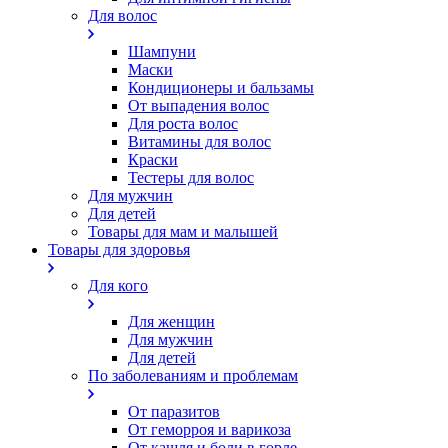
Для волос
Шампуни
Маски
Кондиционеры и бальзамы
От выпадения волос
Для роста волос
Витамины для волос
Краски
Тестеры для волос
Для мужчин
Для детей
Товары для мам и малышей
Товары для здоровья
Для кого
Для женщин
Для мужчин
Для детей
По заболеваниям и проблемам
От паразитов
Oт геморроя и варикоза
От кашля и боли в горле