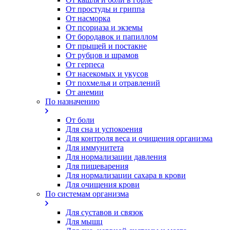
От простуды и гриппа
От насморка
Oт псориаза и экземы
От бородавок и папиллом
От прыщей и постакне
От рубцов и шрамов
От герпеса
От насекомых и укусов
От похмелья и отравлений
От анемии
По назначению
От боли
Для сна и успокоения
Для контроля веса и очищения организма
Для иммунитета
Для нормализации давления
Для пищеварения
Для нормализации сахара в крови
Для очищения крови
По системам организма
Для суставов и связок
Для мышц