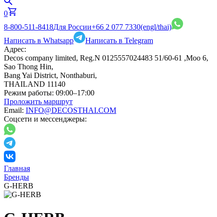
0
8-800-511-8418
Для России
+66 2 077 7330
(engl/thai)
Написать в Whatsapp
Написать в Telegram
Адрес:
Decos company limited, Reg.N 0125557024483 51/60-61 ,Moo 6,
Sao Thong Hin,
Bang Yai District, Nonthaburi,
THAILAND 11140
Режим работы:
09:00–17:00
Проложить маршрут
Email:
INFO@DECOSTHAI.COM
Соцсети и мессенджеры:
Главная
Бренды
G-HERB