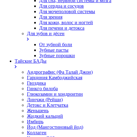
Для сна, нервной системы и мозга
Для сердца и сосудов
Для мочеполовой системы
Для зрения
Для кожи, волос и ногтей
Для печени и детокса
Для зубов и дёсен
От зубной боли
Зубные пасты
Зубные порошки
Тайские БАДы
Андрографис (Фа Талай Джон)
Гарциния Камбоджийская
Гвоздика
Гинкго билоба
Глюкозамин и хондроитин
Линчжи (Рейши)
Детокс и Клетчатка
Женьшень
Жидкий кальций
Имбирь
Йод (Мангостиновый йод)
Коллаген