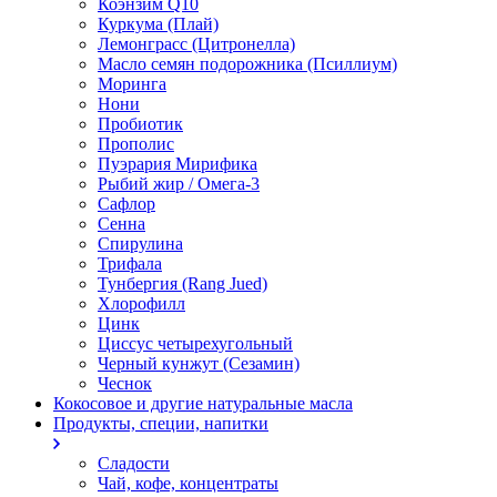
Коэнзим Q10
Куркума (Плай)
Лемонграсс (Цитронелла)
Масло семян подорожника (Псиллиум)
Моринга
Нони
Пробиотик
Прополис
Пуэрария Мирифика
Рыбий жир / Омега-3
Сафлор
Сенна
Спирулина
Трифала
Тунбергия (Rang Jued)
Хлорофилл
Цинк
Циссус четырехугольный
Черный кунжут (Сезамин)
Чеснок
Кокосовое и другие натуральные масла
Продукты, специи, напитки
Сладости
Чай, кофе, концентраты