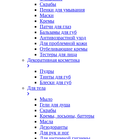
Скрабы
Пенки для умывания
Маски
Кремы
Патчи для глаз
Бальзамы для губ
Антивозрастной уход
Для проблемной кожи
Oтбеливающие кремы
Тестеры для лица
Декоративная косметика
Пудры
Тинты для губ
Блески для губ
Для тела
Мыло
Гели для душа
Скрабы
Кремы, лосьоны, баттеры
Масла
Дезодоранты
Для рук и ног
Для интимной гигиены