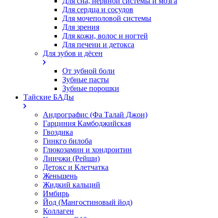
Для сна, нервной системы и мозга
Для сердца и сосудов
Для мочеполовой системы
Для зрения
Для кожи, волос и ногтей
Для печени и детокса
Для зубов и дёсен
От зубной боли
Зубные пасты
Зубные порошки
Тайские БАДы
Андрографис (Фа Талай Джон)
Гарциния Камбоджийская
Гвоздика
Гинкго билоба
Глюкозамин и хондроитин
Линчжи (Рейши)
Детокс и Клетчатка
Женьшень
Жидкий кальций
Имбирь
Йод (Мангостиновый йод)
Коллаген