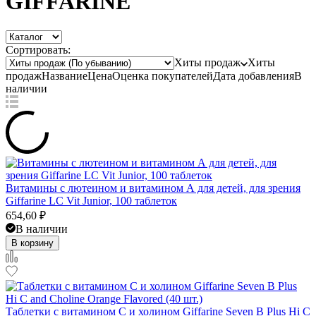
GIFFARINE
Сортировать:
Хиты продаж
Хиты
продаж
Название
Цена
Оценка
покупателей
Дата добавления
В
наличии
Витамины с лютеином и витамином А для детей, для зрения
Giffarine LC Vit Junior, 100 таблеток
654,60
₽
В наличии
В корзину
Таблетки с витамином С и холином Giffarine Seven B Plus Hi C