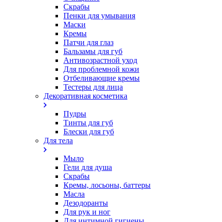
Скрабы
Пенки для умывания
Маски
Кремы
Патчи для глаз
Бальзамы для губ
Антивозрастной уход
Для проблемной кожи
Oтбеливающие кремы
Тестеры для лица
Декоративная косметика
Пудры
Тинты для губ
Блески для губ
Для тела
Мыло
Гели для душа
Скрабы
Кремы, лосьоны, баттеры
Масла
Дезодоранты
Для рук и ног
Для интимной гигиены