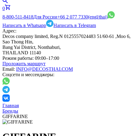
0
8-800-511-8418
Для России
+66 2 077 7330
(engl/thai)
Написать в Whatsapp
Написать в Telegram
Адрес:
Decos company limited, Reg.N 0125557024483 51/60-61 ,Moo 6,
Sao Thong Hin,
Bang Yai District, Nonthaburi,
THAILAND 11140
Режим работы:
09:00–17:00
Проложить маршрут
Email:
INFO@DECOSTHAI.COM
Соцсети и мессенджеры:
Главная
Бренды
GIFFARINE