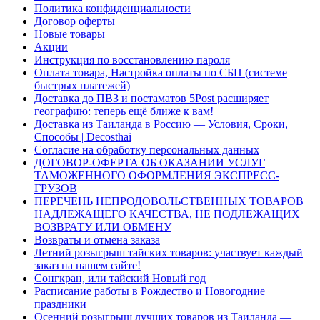
Политика конфиденциальности
Договор оферты
Новые товары
Акции
Инструкция по восстановлению пароля
Оплата товара, Настройка оплаты по СБП (системе
быстрых платежей)
Доставка до ПВЗ и постаматов 5Post расширяет
географию: теперь ещё ближе к вам!
Доставка из Таиланда в Россию — Условия, Сроки,
Способы | Decosthai
Согласие на обработку персональных данных
ДОГОВОР-ОФЕРТА ОБ ОКАЗАНИИ УСЛУГ
ТАМОЖЕННОГО ОФОРМЛЕНИЯ ЭКСПРЕСС-
ГРУЗОВ
ПЕРЕЧЕНЬ НЕПРОДОВОЛЬСТВЕННЫХ ТОВАРОВ
НАДЛЕЖАЩЕГО КАЧЕСТВА, НЕ ПОДЛЕЖАЩИХ
ВОЗВРАТУ ИЛИ ОБМЕНУ
Возвраты и отмена заказа
Летний розыгрыш тайских товаров: участвует каждый
заказ на нашем сайте!
Сонгкран, или тайский Новый год
Расписание работы в Рождество и Новогодние
праздники
Осенний розыгрыш лучших товаров из Таиланда —