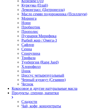
Коэнзим Q10
Куркума (Плай)
Лемонграсс (Цитронелла)
Масло семян подорожника (Псиллиум)
Моринга
Нони
Пробиотик
Прополис
Пуэрария Мирифика
Рыбий жир / Омега-3
Сафлор
Сенна
Спирулина
Трифала
Тунбергия (Rang Jued)
Хлорофилл
Цинк
Циссус четырехугольный
Черный кунжут (Сезамин)
Чеснок
Кокосовое и другие натуральные масла
Продукты, специи, напитки
Сладости
Чай, кофе, концентраты