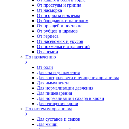
От простуды и гриппа
От насморка
Oт псориаза и экземы
От бородавок и папиллом
От прыщей и постакне
От рубцов и шрамов
От герпеса
От насекомых и укусов
От похмелья и отравлений
От анемии
По назначению
От боли
Для сна и успокоения
Для контроля веса и очищения организма
Для иммунитета
Для нормализации давления
Для пищеварения
Для нормализации сахара в крови
Для очищения крови
По системам организма
Для суставов и связок
Для мышц