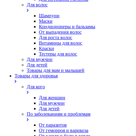
Для волос
Шампуни
Маски
Кондиционеры и бальзамы
От выпадения волос
Для роста волос
Витамины для волос
Краски
Тестеры для волос
Для мужчин
Для детей
Товары для мам и малышей
Товары для здоровья
Для кого
Для женщин
Для мужчин
Для детей
По заболеваниям и проблемам
От паразитов
Oт геморроя и варикоза
От кашля и боли в горле