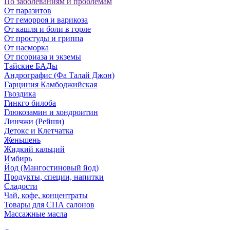
По заболеваниям и проблемам
От паразитов
Oт геморроя и варикоза
От кашля и боли в горле
От простуды и гриппа
От насморка
Oт псориаза и экземы
Тайские БАДы
Андрографис (Фа Талай Джон)
Гарциния Камбоджийская
Гвоздика
Гинкго билоба
Глюкозамин и хондроитин
Линчжи (Рейши)
Детокс и Клетчатка
Женьшень
Жидкий кальций
Имбирь
Йод (Мангостиновый йод)
Продукты, специи, напитки
Сладости
Чай, кофе, концентраты
Товары для СПА салонов
Массажные масла