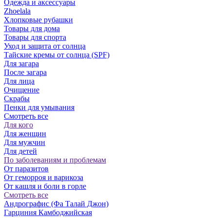
Одежда и аксессуары
Zhoelala
Хлопковые рубашки
Товары для дома
Товары для спорта
Уход и защита от солнца
Тайские кремы от солнца (SPF)
Для загара
После загара
Для лица
Очищение
Скрабы
Пенки для умывания
Смотреть все
Для кого
Для женщин
Для мужчин
Для детей
По заболеваниям и проблемам
От паразитов
Oт геморроя и варикоза
От кашля и боли в горле
Смотреть все
Андрографис (Фа Талай Джон)
Гарциния Камбоджийская