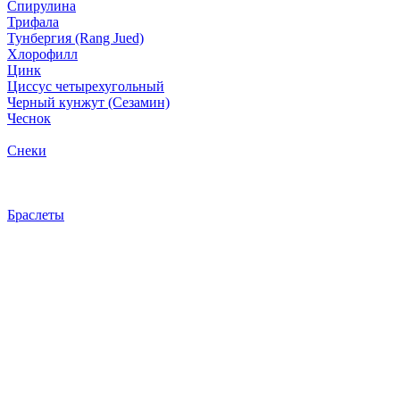
Спирулина
Трифала
Тунбергия (Rang Jued)
Хлорофилл
Цинк
Циссус четырехугольный
Черный кунжут (Сезамин)
Чеснок
Снеки
Браслеты