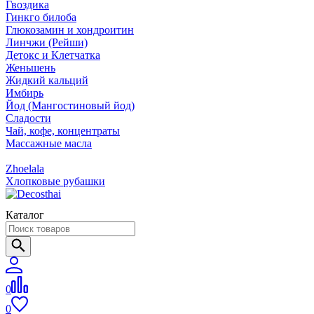
Гвоздика
Гинкго билоба
Глюкозамин и хондроитин
Линчжи (Рейши)
Детокс и Клетчатка
Женьшень
Жидкий кальций
Имбирь
Йод (Мангостиновый йод)
Сладости
Чай, кофе, концентраты
Массажные масла
Zhoelala
Хлопковые рубашки
Каталог
0
0