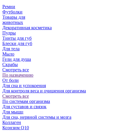
Ремни
Футболки
Товары для
животных
Декоративная косметика
Пудры
Тинты для губ
Блески для губ
Для тела
Мыло
Гели для душа
Скрабы
Смотреть все
По назначению
От боли
Для сна и успокоения
Для контроля веса и очищения организма
Смотреть все
По системам организма
Для суставов и связок
Для мышц
Для сна, нервной системы и мозга
Коллаген
Коэнзим Q10