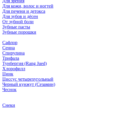
Для зрения
Для кожи, волос и ногтей
Для печени и детокса
Для зубов и дёсен
От зубной боли
Зубные пасты
Зубные порошки
Сафлор
Сенна
Спирулина
Трифала
Тунбергия (Rang Jued)
Хлорофилл
Цинк
Циссус четырехугольный
Черный кунжут (Сезамин)
Чеснок
Снеки