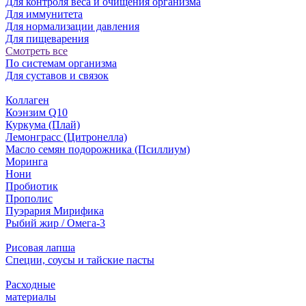
Для контроля веса и очищения организма
Для иммунитета
Для нормализации давления
Для пищеварения
Смотреть все
По системам организма
Для суставов и связок
Коллаген
Коэнзим Q10
Куркума (Плай)
Лемонграсс (Цитронелла)
Масло семян подорожника (Псиллиум)
Моринга
Нони
Пробиотик
Прополис
Пуэрария Мирифика
Рыбий жир / Омега-3
Рисовая лапша
Специи, соусы и тайские пасты
Расходные
материалы