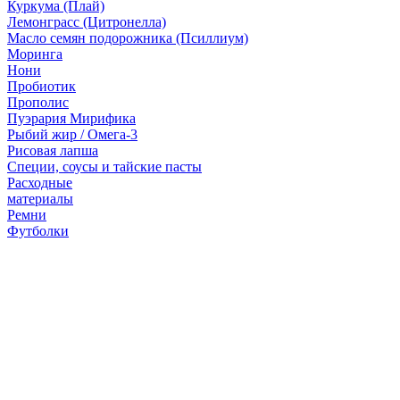
Куркума (Плай)
Лемонграсс (Цитронелла)
Масло семян подорожника (Псиллиум)
Моринга
Нони
Пробиотик
Прополис
Пуэрария Мирифика
Рыбий жир / Омега-3
Рисовая лапша
Специи, соусы и тайские пасты
Расходные
материалы
Ремни
Футболки