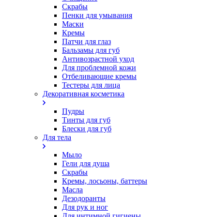
Скрабы
Пенки для умывания
Маски
Кремы
Патчи для глаз
Бальзамы для губ
Антивозрастной уход
Для проблемной кожи
Oтбеливающие кремы
Тестеры для лица
Декоративная косметика
Пудры
Тинты для губ
Блески для губ
Для тела
Мыло
Гели для душа
Скрабы
Кремы, лосьоны, баттеры
Масла
Дезодоранты
Для рук и ног
Для интимной гигиены