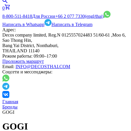
0
8-800-511-8418
Для России
+66 2 077 7330
(engl/thai)
Написать в Whatsapp
Написать в Telegram
Адрес:
Decos company limited, Reg.N 0125557024483 51/60-61 ,Moo 6,
Sao Thong Hin,
Bang Yai District, Nonthaburi,
THAILAND 11140
Режим работы:
09:00–17:00
Проложить маршрут
Email:
INFO@DECOSTHAI.COM
Соцсети и мессенджеры:
Главная
Бренды
GOGI
GOGI