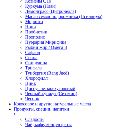
Коэнзим Q10
Куркума (Плай)
Лемонграсс (Цитронелла)
Масло семян подорожника (Псиллиум)
Моринга
Нони
Пробиотик
Прополис
Пуэрария Мирифика
Рыбий жир / Омега-3
Сафлор
Сенна
Спирулина
Трифала
Тунбергия (Rang Jued)
Хлорофилл
Цинк
Циссус четырехугольный
Черный кунжут (Сезамин)
Чеснок
Кокосовое и другие натуральные масла
Продукты, специи, напитки
Сладости
Чай, кофе, концентраты