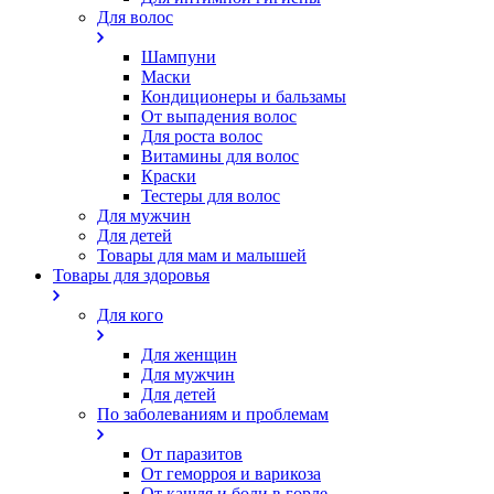
Для волос
Шампуни
Маски
Кондиционеры и бальзамы
От выпадения волос
Для роста волос
Витамины для волос
Краски
Тестеры для волос
Для мужчин
Для детей
Товары для мам и малышей
Товары для здоровья
Для кого
Для женщин
Для мужчин
Для детей
По заболеваниям и проблемам
От паразитов
Oт геморроя и варикоза
От кашля и боли в горле