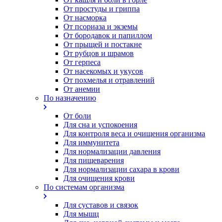
От простуды и гриппа
От насморка
Oт псориаза и экземы
От бородавок и папиллом
От прыщей и постакне
От рубцов и шрамов
От герпеса
От насекомых и укусов
От похмелья и отравлений
От анемии
По назначению
От боли
Для сна и успокоения
Для контроля веса и очищения организма
Для иммунитета
Для нормализации давления
Для пищеварения
Для нормализации сахара в крови
Для очищения крови
По системам организма
Для суставов и связок
Для мышц