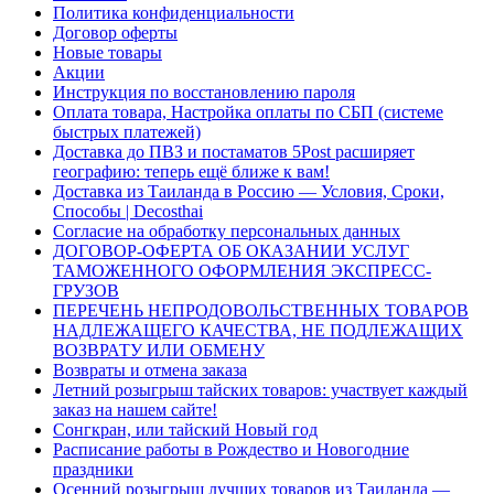
Политика конфиденциальности
Договор оферты
Новые товары
Акции
Инструкция по восстановлению пароля
Оплата товара, Настройка оплаты по СБП (системе
быстрых платежей)
Доставка до ПВЗ и постаматов 5Post расширяет
географию: теперь ещё ближе к вам!
Доставка из Таиланда в Россию — Условия, Сроки,
Способы | Decosthai
Согласие на обработку персональных данных
ДОГОВОР-ОФЕРТА ОБ ОКАЗАНИИ УСЛУГ
ТАМОЖЕННОГО ОФОРМЛЕНИЯ ЭКСПРЕСС-
ГРУЗОВ
ПЕРЕЧЕНЬ НЕПРОДОВОЛЬСТВЕННЫХ ТОВАРОВ
НАДЛЕЖАЩЕГО КАЧЕСТВА, НЕ ПОДЛЕЖАЩИХ
ВОЗВРАТУ ИЛИ ОБМЕНУ
Возвраты и отмена заказа
Летний розыгрыш тайских товаров: участвует каждый
заказ на нашем сайте!
Сонгкран, или тайский Новый год
Расписание работы в Рождество и Новогодние
праздники
Осенний розыгрыш лучших товаров из Таиланда —