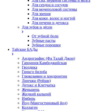
Для сна, нервной системы и мозга
Для сердца и сосудов
Для мочеполовой системы
Для зрения
Для кожи, волос и ногтей
Для печени и детокса
Для зубов и дёсен
От зубной боли
Зубные пасты
Зубные порошки
Тайские БАДы
Андрографис (Фа Талай Джон)
Гарциния Камбоджийская
Гвоздика
Гинкго билоба
Глюкозамин и хондроитин
Линчжи (Рейши)
Детокс и Клетчатка
Женьшень
Жидкий кальций
Имбирь
Йод (Мангостиновый йод)
Коллаген