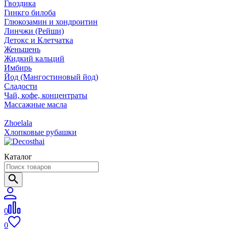
Гвоздика
Гинкго билоба
Глюкозамин и хондроитин
Линчжи (Рейши)
Детокс и Клетчатка
Женьшень
Жидкий кальций
Имбирь
Йод (Мангостиновый йод)
Сладости
Чай, кофе, концентраты
Массажные масла
Zhoelala
Хлопковые рубашки
Каталог
0
0