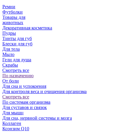
Ремни
Футболки
Товары для
животных
Декоративная косметика
Пудры
Тинты для губ
Блески для губ
Для тела
Мыло
Гели для душа
Скрабы
Смотреть все
По назначению
От боли
Для сна и успокоения
Для контроля веса и очищения организма
Смотреть все
По системам организма
Для суставов и связок
Для мышц
Для сна, нервной системы и мозга
Коллаген
Коэнзим Q10