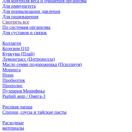
Для контроля веса и очищения организма
Для иммунитета
Для нормализации давления
Для пищеварения
Смотреть все
По системам организма
Для суставов и связок
Коллаген
Коэнзим Q10
Куркума (Плай)
Лемонграсс (Цитронелла)
Масло семян подорожника (Псиллиум)
Моринга
Нони
Пробиотик
Прополис
Пуэрария Мирифика
Рыбий жир / Омега-3
Рисовая лапша
Специи, соусы и тайские пасты
Расходные
материалы