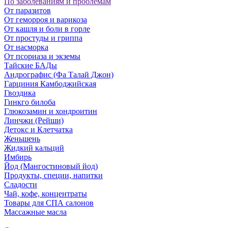
По заболеваниям и проблемам
От паразитов
Oт геморроя и варикоза
От кашля и боли в горле
От простуды и гриппа
От насморка
Oт псориаза и экземы
Тайские БАДы
Андрографис (Фа Талай Джон)
Гарциния Камбоджийская
Гвоздика
Гинкго билоба
Глюкозамин и хондроитин
Линчжи (Рейши)
Детокс и Клетчатка
Женьшень
Жидкий кальций
Имбирь
Йод (Мангостиновый йод)
Продукты, специи, напитки
Сладости
Чай, кофе, концентраты
Товары для СПА салонов
Массажные масла