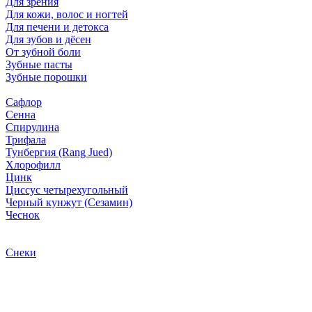
Для зрения
Для кожи, волос и ногтей
Для печени и детокса
Для зубов и дёсен
От зубной боли
Зубные пасты
Зубные порошки
Сафлор
Сенна
Спирулина
Трифала
Тунбергия (Rang Jued)
Хлорофилл
Цинк
Циссус четырехугольный
Черный кунжут (Сезамин)
Чеснок
Снеки