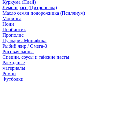
Куркума (Плай)
Лемонграсс (Цитронелла)
Масло семян подорожника (Псиллиум)
Моринга
Нони
Пробиотик
Прополис
Пуэрария Мирифика
Рыбий жир / Омега-3
Рисовая лапша
Специи, соусы и тайские пасты
Расходные
материалы
Ремни
Футболки