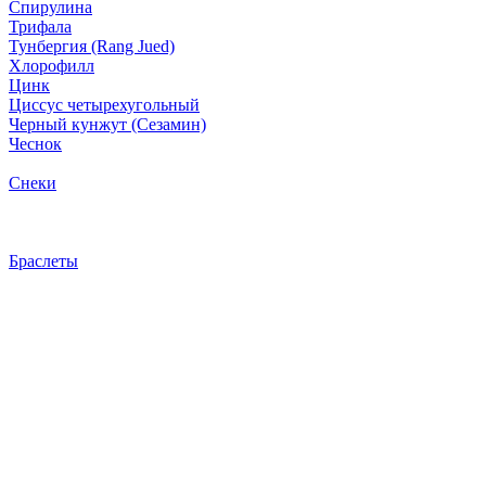
Спирулина
Трифала
Тунбергия (Rang Jued)
Хлорофилл
Цинк
Циссус четырехугольный
Черный кунжут (Сезамин)
Чеснок
Снеки
Браслеты