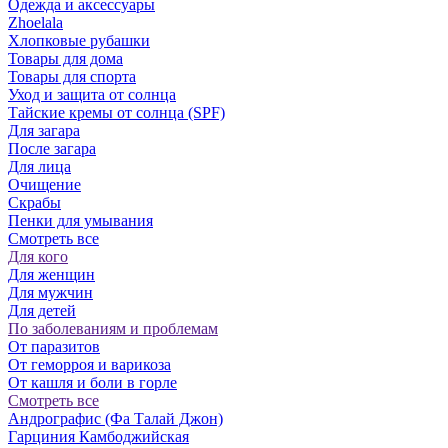
Одежда и аксессуары
Zhoelala
Хлопковые рубашки
Товары для дома
Товары для спорта
Уход и защита от солнца
Тайские кремы от солнца (SPF)
Для загара
После загара
Для лица
Очищение
Скрабы
Пенки для умывания
Смотреть все
Для кого
Для женщин
Для мужчин
Для детей
По заболеваниям и проблемам
От паразитов
Oт геморроя и варикоза
От кашля и боли в горле
Смотреть все
Андрографис (Фа Талай Джон)
Гарциния Камбоджийская