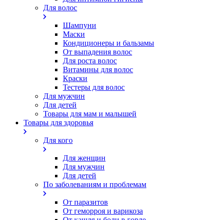
Для волос
Шампуни
Маски
Кондиционеры и бальзамы
От выпадения волос
Для роста волос
Витамины для волос
Краски
Тестеры для волос
Для мужчин
Для детей
Товары для мам и малышей
Товары для здоровья
Для кого
Для женщин
Для мужчин
Для детей
По заболеваниям и проблемам
От паразитов
Oт геморроя и варикоза
От кашля и боли в горле