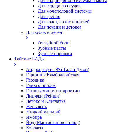
Для сна, нервной системы и мозга
Для сердца и сосудов
Для мочеполовой системы
Для зрения
Для кожи, волос и ногтей
Для печени и детокса
Для зубов и дёсен
От зубной боли
Зубные пасты
Зубные порошки
Тайские БАДы
Андрографис (Фа Талай Джон)
Гарциния Камбоджийская
Гвоздика
Гинкго билоба
Глюкозамин и хондроитин
Линчжи (Рейши)
Детокс и Клетчатка
Женьшень
Жидкий кальций
Имбирь
Йод (Мангостиновый йод)
Коллаген