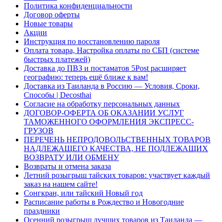
Политика конфиденциальности
Договор оферты
Новые товары
Акции
Инструкция по восстановлению пароля
Оплата товара, Настройка оплаты по СБП (системе
быстрых платежей)
Доставка до ПВЗ и постаматов 5Post расширяет
географию: теперь ещё ближе к вам!
Доставка из Таиланда в Россию — Условия, Сроки,
Способы | Decosthai
Согласие на обработку персональных данных
ДОГОВОР-ОФЕРТА ОБ ОКАЗАНИИ УСЛУГ
ТАМОЖЕННОГО ОФОРМЛЕНИЯ ЭКСПРЕСС-
ГРУЗОВ
ПЕРЕЧЕНЬ НЕПРОДОВОЛЬСТВЕННЫХ ТОВАРОВ
НАДЛЕЖАЩЕГО КАЧЕСТВА, НЕ ПОДЛЕЖАЩИХ
ВОЗВРАТУ ИЛИ ОБМЕНУ
Возвраты и отмена заказа
Летний розыгрыш тайских товаров: участвует каждый
заказ на нашем сайте!
Сонгкран, или тайский Новый год
Расписание работы в Рождество и Новогодние
праздники
Осенний розыгрыш лучших товаров из Таиланда —