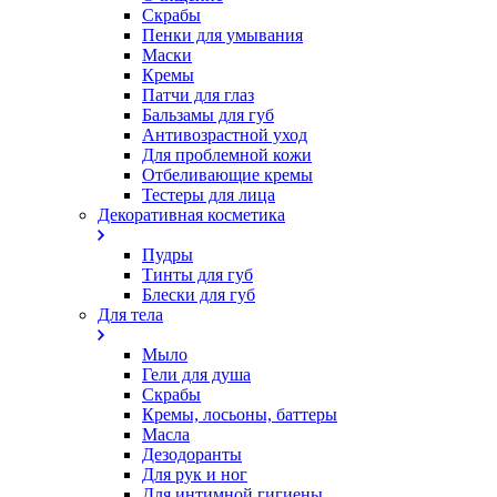
Скрабы
Пенки для умывания
Маски
Кремы
Патчи для глаз
Бальзамы для губ
Антивозрастной уход
Для проблемной кожи
Oтбеливающие кремы
Тестеры для лица
Декоративная косметика
Пудры
Тинты для губ
Блески для губ
Для тела
Мыло
Гели для душа
Скрабы
Кремы, лосьоны, баттеры
Масла
Дезодоранты
Для рук и ног
Для интимной гигиены