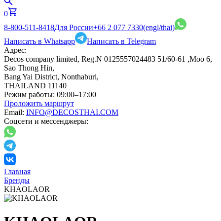
0
8-800-511-8418
Для России
+66 2 077 7330
(engl/thai)
Написать в Whatsapp
Написать в Telegram
Адрес:
Decos company limited, Reg.N 0125557024483 51/60-61 ,Moo 6,
Sao Thong Hin,
Bang Yai District, Nonthaburi,
THAILAND 11140
Режим работы:
09:00–17:00
Проложить маршрут
Email:
INFO@DECOSTHAI.COM
Соцсети и мессенджеры:
Главная
Бренды
KHAOLAOR