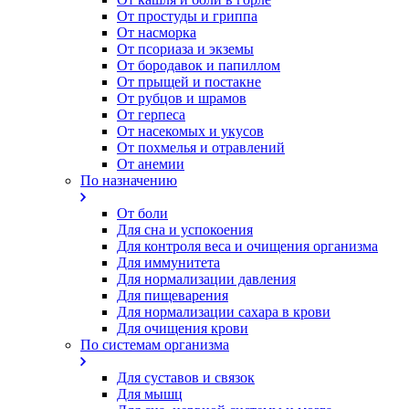
От простуды и гриппа
От насморка
Oт псориаза и экземы
От бородавок и папиллом
От прыщей и постакне
От рубцов и шрамов
От герпеса
От насекомых и укусов
От похмелья и отравлений
От анемии
По назначению
От боли
Для сна и успокоения
Для контроля веса и очищения организма
Для иммунитета
Для нормализации давления
Для пищеварения
Для нормализации сахара в крови
Для очищения крови
По системам организма
Для суставов и связок
Для мышц