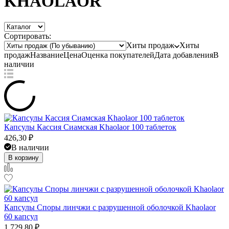
KHAOLAOR
Сортировать:
Хиты продаж
Хиты
продаж
Название
Цена
Оценка
покупателей
Дата добавления
В
наличии
Капсулы Кассия Сиамская Khaolaor 100 таблеток
426,30
₽
В наличии
В корзину
Капсулы Споры линчжи с разрушенной оболочкой Khaolaor
60 капсул
1 729,80
₽