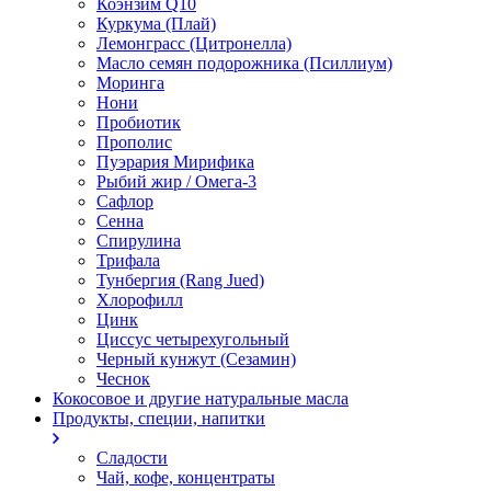
Коэнзим Q10
Куркума (Плай)
Лемонграсс (Цитронелла)
Масло семян подорожника (Псиллиум)
Моринга
Нони
Пробиотик
Прополис
Пуэрария Мирифика
Рыбий жир / Омега-3
Сафлор
Сенна
Спирулина
Трифала
Тунбергия (Rang Jued)
Хлорофилл
Цинк
Циссус четырехугольный
Черный кунжут (Сезамин)
Чеснок
Кокосовое и другие натуральные масла
Продукты, специи, напитки
Сладости
Чай, кофе, концентраты