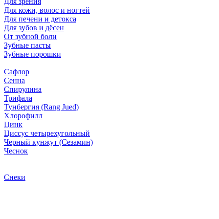
Для зрения
Для кожи, волос и ногтей
Для печени и детокса
Для зубов и дёсен
От зубной боли
Зубные пасты
Зубные порошки
Сафлор
Сенна
Спирулина
Трифала
Тунбергия (Rang Jued)
Хлорофилл
Цинк
Циссус четырехугольный
Черный кунжут (Сезамин)
Чеснок
Снеки