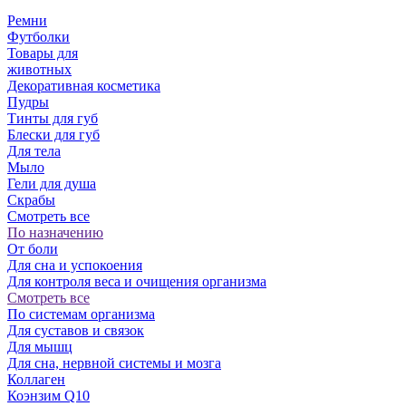
Ремни
Футболки
Товары для
животных
Декоративная косметика
Пудры
Тинты для губ
Блески для губ
Для тела
Мыло
Гели для душа
Скрабы
Смотреть все
По назначению
От боли
Для сна и успокоения
Для контроля веса и очищения организма
Смотреть все
По системам организма
Для суставов и связок
Для мышц
Для сна, нервной системы и мозга
Коллаген
Коэнзим Q10