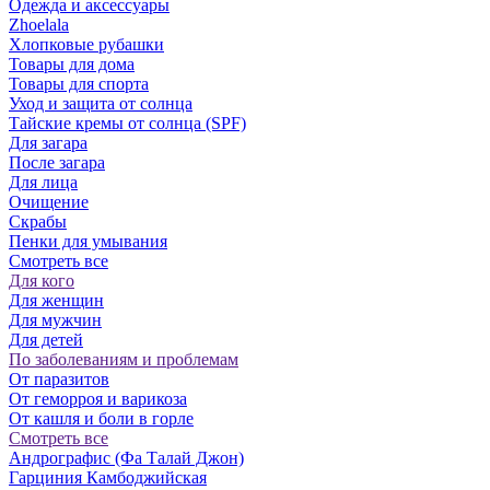
Одежда и аксессуары
Zhoelala
Хлопковые рубашки
Товары для дома
Товары для спорта
Уход и защита от солнца
Тайские кремы от солнца (SPF)
Для загара
После загара
Для лица
Очищение
Скрабы
Пенки для умывания
Смотреть все
Для кого
Для женщин
Для мужчин
Для детей
По заболеваниям и проблемам
От паразитов
Oт геморроя и варикоза
От кашля и боли в горле
Смотреть все
Андрографис (Фа Талай Джон)
Гарциния Камбоджийская