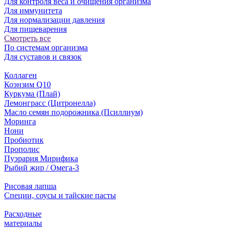
Для контроля веса и очищения организма
Для иммунитета
Для нормализации давления
Для пищеварения
Смотреть все
По системам организма
Для суставов и связок
Коллаген
Коэнзим Q10
Куркума (Плай)
Лемонграсс (Цитронелла)
Масло семян подорожника (Псиллиум)
Моринга
Нони
Пробиотик
Прополис
Пуэрария Мирифика
Рыбий жир / Омега-3
Рисовая лапша
Специи, соусы и тайские пасты
Расходные
материалы