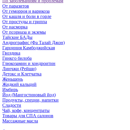
По заболеваниям и проблемам
От паразитов
Oт геморроя и варикоза
От кашля и боли в горле
От простуды и гриппа
От насморка
Oт псориаза и экземы
Тайские БАДы
Андрографис (Фа Талай Джон)
Гарциния Камбоджийская
Гвоздика
Гинкго билоба
Глюкозамин и хондроитин
Линчжи (Рейши)
Детокс и Клетчатка
Женьшень
Жидкий кальций
Имбирь
Йод (Мангостиновый йод)
Продукты, специи, напитки
Сладости
Чай, кофе, концентраты
Товары для СПА салонов
Массажные масла