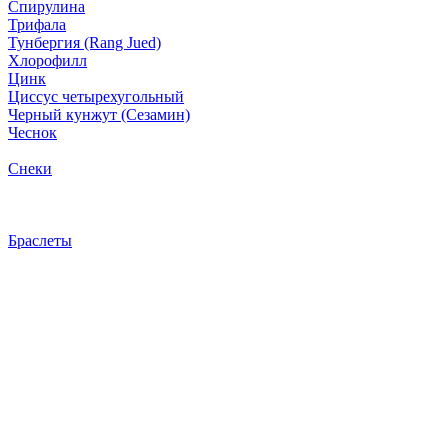
Спирулина
Трифала
Тунбергия (Rang Jued)
Хлорофилл
Цинк
Циссус четырехугольный
Черный кунжут (Сезамин)
Чеснок
Снеки
Браслеты