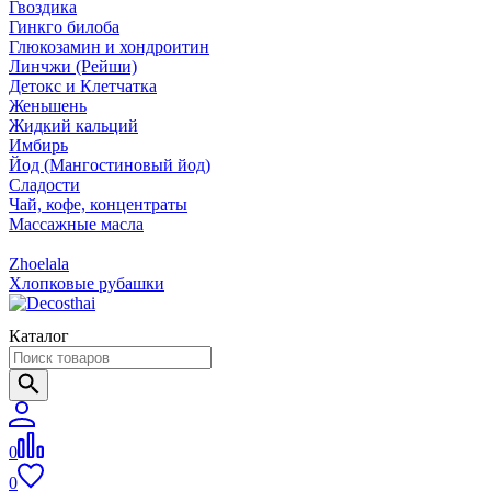
Гвоздика
Гинкго билоба
Глюкозамин и хондроитин
Линчжи (Рейши)
Детокс и Клетчатка
Женьшень
Жидкий кальций
Имбирь
Йод (Мангостиновый йод)
Сладости
Чай, кофе, концентраты
Массажные масла
Zhoelala
Хлопковые рубашки
Каталог
0
0