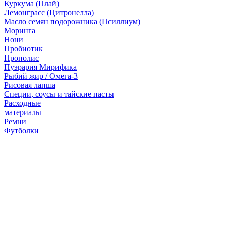
Куркума (Плай)
Лемонграсс (Цитронелла)
Масло семян подорожника (Псиллиум)
Моринга
Нони
Пробиотик
Прополис
Пуэрария Мирифика
Рыбий жир / Омега-3
Рисовая лапша
Специи, соусы и тайские пасты
Расходные
материалы
Ремни
Футболки