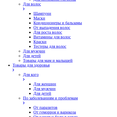
Для волос
Шампуни
Маски
Кондиционеры и бальзамы
От выпадения волос
Для роста волос
Витамины для волос
Краски
Тестеры для волос
Для мужчин
Для детей
Товары для мам и малышей
Товары для здоровья
Для кого
Для женщин
Для мужчин
Для детей
По заболеваниям и проблемам
От паразитов
Oт геморроя и варикоза
От кашля и боли в горле