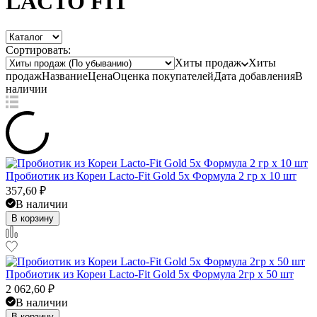
LACTO FIT
Сортировать:
Хиты продаж
Хиты
продаж
Название
Цена
Оценка
покупателей
Дата добавления
В
наличии
Пробиотик из Кореи Lacto-Fit Gold 5x Формула 2 гр x 10 шт
357,60
₽
В наличии
В корзину
Пробиотик из Кореи Lacto-Fit Gold 5x Формула 2гр x 50 шт
2 062,60
₽
В наличии
В корзину