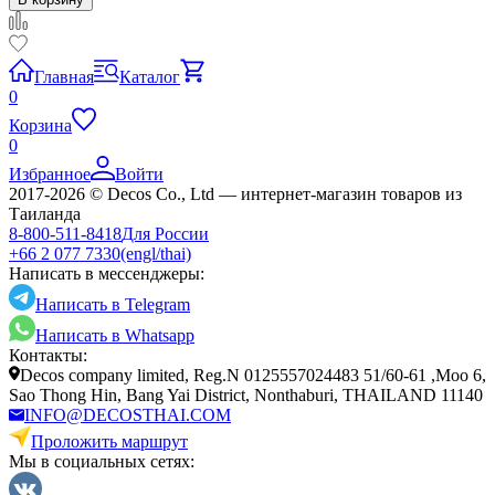
Главная
Каталог
0
Корзина
0
Избранное
Войти
2017-2026 © Decos Co., Ltd — интернет-магазин товаров из
Таиланда
8-800-511-8418
Для России
+66 2 077 7330
(engl/thai)
Написать в мессенджеры:
Написать в Telegram
Написать в Whatsapp
Контакты:
Decos company limited, Reg.N 0125557024483 51/60-61 ,Moo 6,
Sao Thong Hin, Bang Yai District, Nonthaburi, THAILAND 11140
INFO@DECOSTHAI.COM
Проложить маршрут
Мы в социальных сетях: