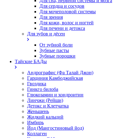
Для сна, нервной системы и мозга
Для сердца и сосудов
Для мочеполовой системы
Для зрения
Для кожи, волос и ногтей
Для печени и детокса
Для зубов и дёсен
От зубной боли
Зубные пасты
Зубные порошки
Тайские БАДы
Андрографис (Фа Талай Джон)
Гарциния Камбоджийская
Гвоздика
Гинкго билоба
Глюкозамин и хондроитин
Линчжи (Рейши)
Детокс и Клетчатка
Женьшень
Жидкий кальций
Имбирь
Йод (Мангостиновый йод)
Коллаген