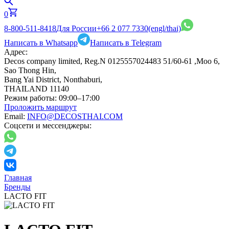
0
8-800-511-8418
Для России
+66 2 077 7330
(engl/thai)
Написать в Whatsapp
Написать в Telegram
Адрес:
Decos company limited, Reg.N 0125557024483 51/60-61 ,Moo 6,
Sao Thong Hin,
Bang Yai District, Nonthaburi,
THAILAND 11140
Режим работы:
09:00–17:00
Проложить маршрут
Email:
INFO@DECOSTHAI.COM
Соцсети и мессенджеры:
Главная
Бренды
LACTO FIT