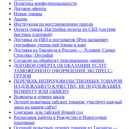
Политика конфиденциальности
Договор оферты
Новые товары
Акции
Инструкция по восстановлению пароля
Оплата товара, Настройка оплаты по СБП (системе
быстрых платежей)
Доставка до ПВЗ и постаматов 5Post расширяет
географию: теперь ещё ближе к вам!
Доставка из Таиланда в Россию — Условия, Сроки,
Способы | Decosthai
Согласие на обработку персональных данных
ДОГОВОР-ОФЕРТА ОБ ОКАЗАНИИ УСЛУГ
ТАМОЖЕННОГО ОФОРМЛЕНИЯ ЭКСПРЕСС-
ГРУЗОВ
ПЕРЕЧЕНЬ НЕПРОДОВОЛЬСТВЕННЫХ ТОВАРОВ
НАДЛЕЖАЩЕГО КАЧЕСТВА, НЕ ПОДЛЕЖАЩИХ
ВОЗВРАТУ ИЛИ ОБМЕНУ
Возвраты и отмена заказа
Летний розыгрыш тайских товаров: участвует каждый
заказ на нашем сайте!
Сонгкран, или тайский Новый год
Расписание работы в Рождество и Новогодние
праздники
Осенний розыгрыш лучших товаров из Таиланда —