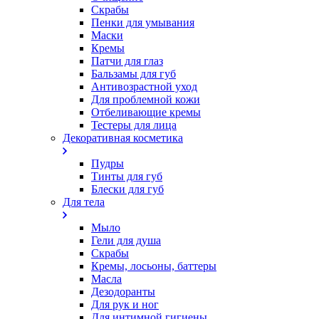
Скрабы
Пенки для умывания
Маски
Кремы
Патчи для глаз
Бальзамы для губ
Антивозрастной уход
Для проблемной кожи
Oтбеливающие кремы
Тестеры для лица
Декоративная косметика
Пудры
Тинты для губ
Блески для губ
Для тела
Мыло
Гели для душа
Скрабы
Кремы, лосьоны, баттеры
Масла
Дезодоранты
Для рук и ног
Для интимной гигиены