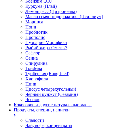
Коэнзим Q10
Куркума (Плай)
Лемонграсс (Цитронелла)
Масло семян подорожника (Псиллиум)
Моринга
Нони
Пробиотик
Прополис
Пуэрария Мирифика
Рыбий жир / Омега-3
Сафлор
Сенна
Спирулина
Трифала
Тунбергия (Rang Jued)
Хлорофилл
Цинк
Циссус четырехугольный
Черный кунжут (Сезамин)
Чеснок
Кокосовое и другие натуральные масла
Продукты, специи, напитки
Сладости
Чай, кофе, концентраты