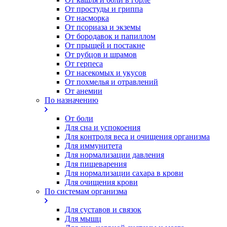
От простуды и гриппа
От насморка
Oт псориаза и экземы
От бородавок и папиллом
От прыщей и постакне
От рубцов и шрамов
От герпеса
От насекомых и укусов
От похмелья и отравлений
От анемии
По назначению
От боли
Для сна и успокоения
Для контроля веса и очищения организма
Для иммунитета
Для нормализации давления
Для пищеварения
Для нормализации сахара в крови
Для очищения крови
По системам организма
Для суставов и связок
Для мышц