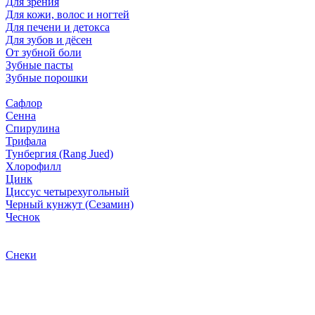
Для зрения
Для кожи, волос и ногтей
Для печени и детокса
Для зубов и дёсен
От зубной боли
Зубные пасты
Зубные порошки
Сафлор
Сенна
Спирулина
Трифала
Тунбергия (Rang Jued)
Хлорофилл
Цинк
Циссус четырехугольный
Черный кунжут (Сезамин)
Чеснок
Снеки