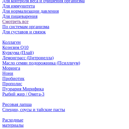
Для контроля веса и очищения организма
Для иммунитета
Для нормализации давления
Для пищеварения
Смотреть все
По системам организма
Для суставов и связок
Коллаген
Коэнзим Q10
Куркума (Плай)
Лемонграсс (Цитронелла)
Масло семян подорожника (Псиллиум)
Моринга
Нони
Пробиотик
Прополис
Пуэрария Мирифика
Рыбий жир / Омега-3
Рисовая лапша
Специи, соусы и тайские пасты
Расходные
материалы