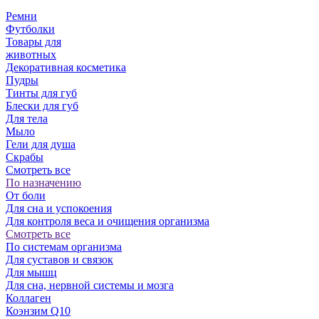
Ремни
Футболки
Товары для
животных
Декоративная косметика
Пудры
Тинты для губ
Блески для губ
Для тела
Мыло
Гели для душа
Скрабы
Смотреть все
По назначению
От боли
Для сна и успокоения
Для контроля веса и очищения организма
Смотреть все
По системам организма
Для суставов и связок
Для мышц
Для сна, нервной системы и мозга
Коллаген
Коэнзим Q10