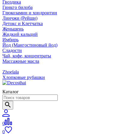
Гвоздика
Гинкго билоба
Глюкозамин и хондроитин
Линчжи (Рейши)
Детокс и Клетчатка
Женьшень
Жидкий кальций
Имбирь
Йод (Мангостиновый йод)
Сладости
Чай, кофе, концентраты
Массажные масла
Zhoelala
Хлопковые рубашки
Каталог
0
0