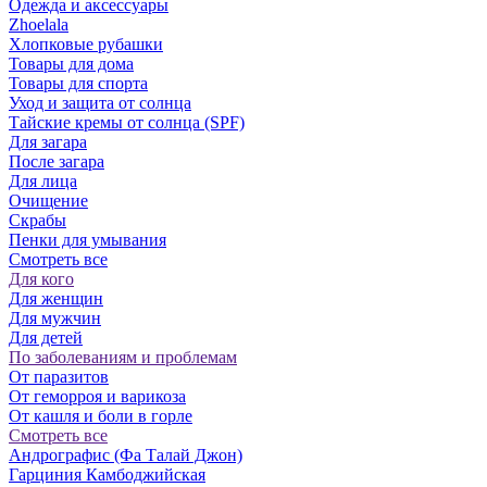
Одежда и аксессуары
Zhoelala
Хлопковые рубашки
Товары для дома
Товары для спорта
Уход и защита от солнца
Тайские кремы от солнца (SPF)
Для загара
После загара
Для лица
Очищение
Скрабы
Пенки для умывания
Смотреть все
Для кого
Для женщин
Для мужчин
Для детей
По заболеваниям и проблемам
От паразитов
Oт геморроя и варикоза
От кашля и боли в горле
Смотреть все
Андрографис (Фа Талай Джон)
Гарциния Камбоджийская