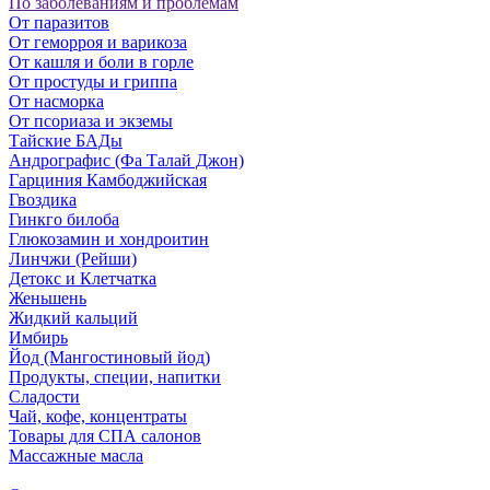
По заболеваниям и проблемам
От паразитов
Oт геморроя и варикоза
От кашля и боли в горле
От простуды и гриппа
От насморка
Oт псориаза и экземы
Тайские БАДы
Андрографис (Фа Талай Джон)
Гарциния Камбоджийская
Гвоздика
Гинкго билоба
Глюкозамин и хондроитин
Линчжи (Рейши)
Детокс и Клетчатка
Женьшень
Жидкий кальций
Имбирь
Йод (Мангостиновый йод)
Продукты, специи, напитки
Сладости
Чай, кофе, концентраты
Товары для СПА салонов
Массажные масла