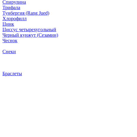
Спирулина
Трифала
Тунбергия (Rang Jued)
Хлорофилл
Цинк
Циссус четырехугольный
Черный кунжут (Сезамин)
Чеснок
Снеки
Браслеты