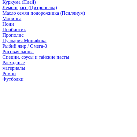
Куркума (Плай)
Лемонграсс (Цитронелла)
Масло семян подорожника (Псиллиум)
Моринга
Нони
Пробиотик
Прополис
Пуэрария Мирифика
Рыбий жир / Омега-3
Рисовая лапша
Специи, соусы и тайские пасты
Расходные
материалы
Ремни
Футболки