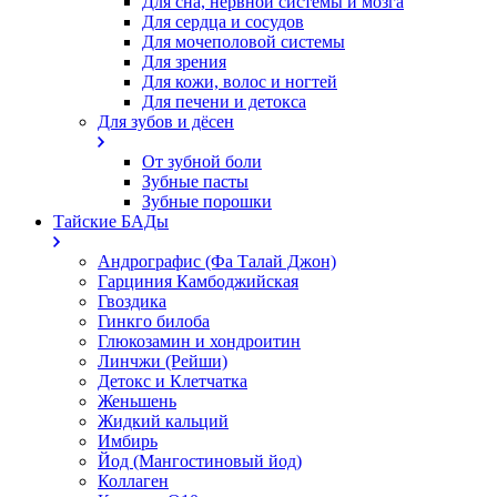
Для сна, нервной системы и мозга
Для сердца и сосудов
Для мочеполовой системы
Для зрения
Для кожи, волос и ногтей
Для печени и детокса
Для зубов и дёсен
От зубной боли
Зубные пасты
Зубные порошки
Тайские БАДы
Андрографис (Фа Талай Джон)
Гарциния Камбоджийская
Гвоздика
Гинкго билоба
Глюкозамин и хондроитин
Линчжи (Рейши)
Детокс и Клетчатка
Женьшень
Жидкий кальций
Имбирь
Йод (Мангостиновый йод)
Коллаген