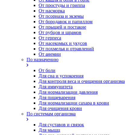
От простуды и гриппа
От насморка
Oт псориаза и экземы
От бородавок и папиллом
От прыщей и постакне
От рубцов и шрамов
От герпеса
От насекомых и укусов
От похмелья и отравлений
От анемии
По назначению
От боли
Для сна и успокоения
Для контроля веса и очищения организма
Для иммунитета
Для нормализации давления
Для пищеварения
Для нормализации сахара в крови
Для очищения крови
По системам организма
Для суставов и связок
Для мышц