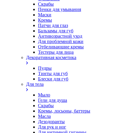
Скрабы
Пенки для умывания
Маски
Кремы
Патчи для глаз
Бальзамы для губ
Антивозрастной уход
Для проблемной кожи
Oтбеливающие кремы
Тестеры для лица
Декоративная косметика
Пудры
Тинты для губ
Блески для губ
Для тела
Мыло
Гели для душа
Скрабы
Кремы, лосьоны, баттеры
Масла
Дезодоранты
Для рук и ног
Для интимной гигиены