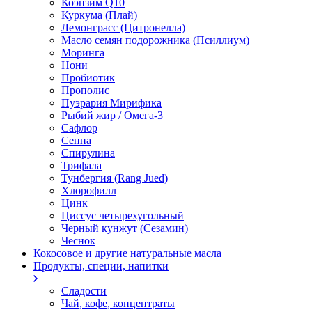
Коэнзим Q10
Куркума (Плай)
Лемонграсс (Цитронелла)
Масло семян подорожника (Псиллиум)
Моринга
Нони
Пробиотик
Прополис
Пуэрария Мирифика
Рыбий жир / Омега-3
Сафлор
Сенна
Спирулина
Трифала
Тунбергия (Rang Jued)
Хлорофилл
Цинк
Циссус четырехугольный
Черный кунжут (Сезамин)
Чеснок
Кокосовое и другие натуральные масла
Продукты, специи, напитки
Сладости
Чай, кофе, концентраты