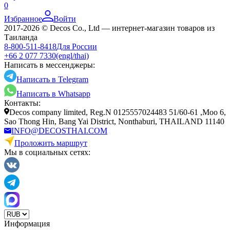
0
Избранное
Войти
2017-2026 © Decos Co., Ltd — интернет-магазин товаров из
Таиланда
8-800-511-8418
Для России
+66 2 077 7330
(engl/thai)
Написать в мессенджеры:
Написать в Telegram
Написать в Whatsapp
Контакты:
Decos company limited, Reg.N 0125557024483 51/60-61 ,Moo 6,
Sao Thong Hin, Bang Yai District, Nonthaburi, THAILAND 11140
INFO@DECOSTHAI.COM
Проложить маршрут
Мы в социальных сетях:
Информация