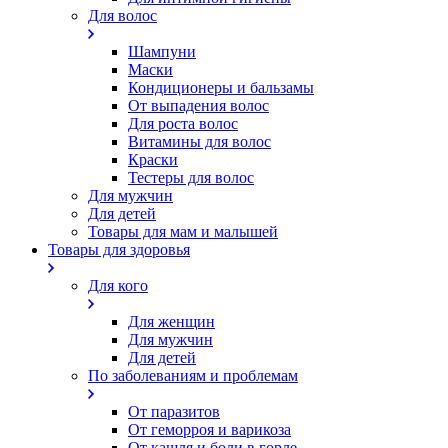
Для волос
Шампуни
Маски
Кондиционеры и бальзамы
От выпадения волос
Для роста волос
Витамины для волос
Краски
Тестеры для волос
Для мужчин
Для детей
Товары для мам и малышей
Товары для здоровья
Для кого
Для женщин
Для мужчин
Для детей
По заболеваниям и проблемам
От паразитов
Oт геморроя и варикоза
От кашля и боли в горле