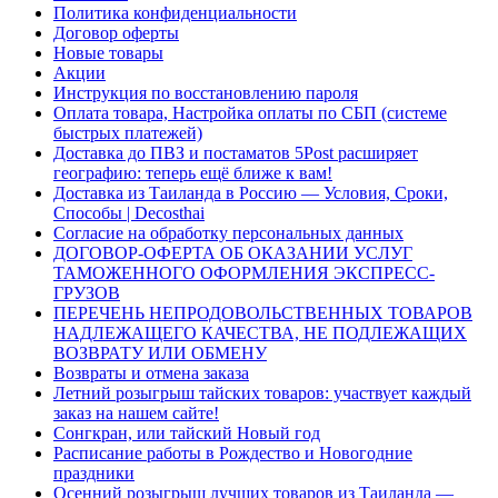
Политика конфиденциальности
Договор оферты
Новые товары
Акции
Инструкция по восстановлению пароля
Оплата товара, Настройка оплаты по СБП (системе
быстрых платежей)
Доставка до ПВЗ и постаматов 5Post расширяет
географию: теперь ещё ближе к вам!
Доставка из Таиланда в Россию — Условия, Сроки,
Способы | Decosthai
Согласие на обработку персональных данных
ДОГОВОР-ОФЕРТА ОБ ОКАЗАНИИ УСЛУГ
ТАМОЖЕННОГО ОФОРМЛЕНИЯ ЭКСПРЕСС-
ГРУЗОВ
ПЕРЕЧЕНЬ НЕПРОДОВОЛЬСТВЕННЫХ ТОВАРОВ
НАДЛЕЖАЩЕГО КАЧЕСТВА, НЕ ПОДЛЕЖАЩИХ
ВОЗВРАТУ ИЛИ ОБМЕНУ
Возвраты и отмена заказа
Летний розыгрыш тайских товаров: участвует каждый
заказ на нашем сайте!
Сонгкран, или тайский Новый год
Расписание работы в Рождество и Новогодние
праздники
Осенний розыгрыш лучших товаров из Таиланда —