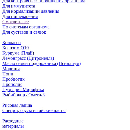
Для контроля веса и очищения организма
Для иммунитета
Для нормализации давления
Для пищеварения
Смотреть все
По системам организма
Для суставов и связок
Коллаген
Коэнзим Q10
Куркума (Плай)
Лемонграсс (Цитронелла)
Масло семян подорожника (Псиллиум)
Моринга
Нони
Пробиотик
Прополис
Пуэрария Мирифика
Рыбий жир / Омега-3
Рисовая лапша
Специи, соусы и тайские пасты
Расходные
материалы