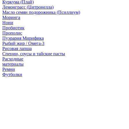
Куркума (Плай)
Лемонграсс (Цитронелла)
Масло семян подорожника (Псиллиум)
Моринга
Нони
Пробиотик
Прополис
Пуэрария Мирифика
Рыбий жир / Омега-3
Рисовая лапша
Специи, соусы и тайские пасты
Расходные
материалы
Ремни
Футболки