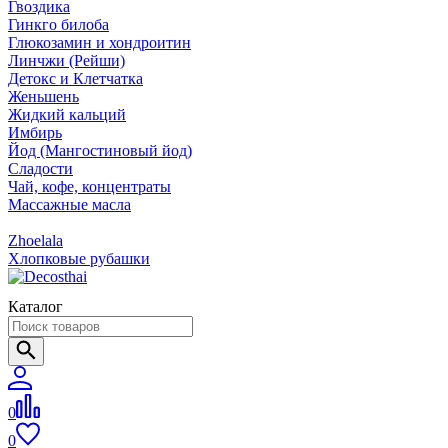
Гвоздика
Гинкго билоба
Глюкозамин и хондроитин
Линчжи (Рейши)
Детокс и Клетчатка
Женьшень
Жидкий кальций
Имбирь
Йод (Мангостиновый йод)
Сладости
Чай, кофе, концентраты
Массажные масла
Zhoelala
Хлопковые рубашки
Каталог
0
0