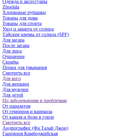
Одежда и аксессуары
Zhoelala
Хлопковые рубашки
Товары для дома
Товары для спорта
Уход и защита от солнца
Тайские кремы от солнца (SPF)
Для загара
После загара
Для лица
Очищение
Скрабы
Пенки для умывания
Смотреть все
Для кого
Для женщин
Для мужчин
Для детей
По заболеваниям и проблемам
От паразитов
Oт геморроя и варикоза
От кашля и боли в горле
Смотреть все
Андрографис (Фа Талай Джон)
Гарциния Камбоджийская