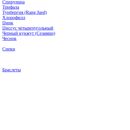
Спирулина
Трифала
Тунбергия (Rang Jued)
Хлорофилл
Цинк
Циссус четырехугольный
Черный кунжут (Сезамин)
Чеснок
Снеки
Браслеты