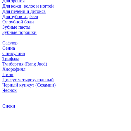
Для зрения
Для кожи, волос и ногтей
Для печени и детокса
Для зубов и дёсен
От зубной боли
Зубные пасты
Зубные порошки
Сафлор
Сенна
Спирулина
Трифала
Тунбергия (Rang Jued)
Хлорофилл
Цинк
Циссус четырехугольный
Черный кунжут (Сезамин)
Чеснок
Снеки