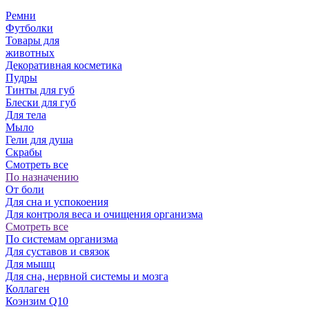
Ремни
Футболки
Товары для
животных
Декоративная косметика
Пудры
Тинты для губ
Блески для губ
Для тела
Мыло
Гели для душа
Скрабы
Смотреть все
По назначению
От боли
Для сна и успокоения
Для контроля веса и очищения организма
Смотреть все
По системам организма
Для суставов и связок
Для мышц
Для сна, нервной системы и мозга
Коллаген
Коэнзим Q10