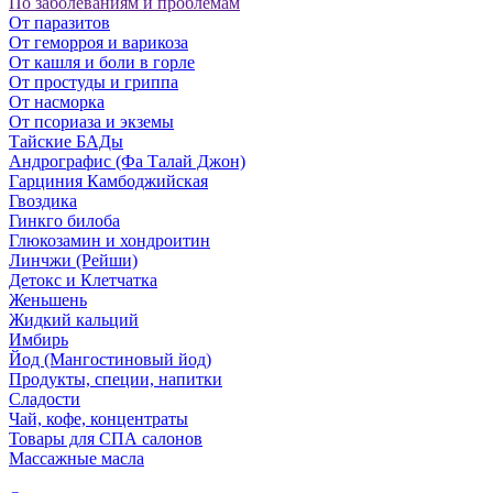
По заболеваниям и проблемам
От паразитов
Oт геморроя и варикоза
От кашля и боли в горле
От простуды и гриппа
От насморка
Oт псориаза и экземы
Тайские БАДы
Андрографис (Фа Талай Джон)
Гарциния Камбоджийская
Гвоздика
Гинкго билоба
Глюкозамин и хондроитин
Линчжи (Рейши)
Детокс и Клетчатка
Женьшень
Жидкий кальций
Имбирь
Йод (Мангостиновый йод)
Продукты, специи, напитки
Сладости
Чай, кофе, концентраты
Товары для СПА салонов
Массажные масла