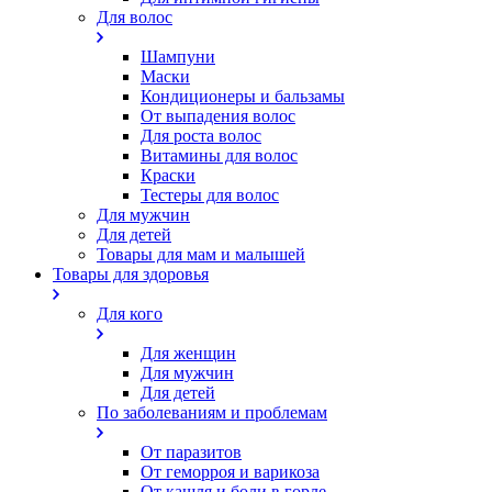
Для волос
Шампуни
Маски
Кондиционеры и бальзамы
От выпадения волос
Для роста волос
Витамины для волос
Краски
Тестеры для волос
Для мужчин
Для детей
Товары для мам и малышей
Товары для здоровья
Для кого
Для женщин
Для мужчин
Для детей
По заболеваниям и проблемам
От паразитов
Oт геморроя и варикоза
От кашля и боли в горле