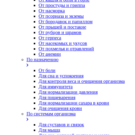
От простуды и гриппа
От насморка
Oт псориаза и экземы
От бородавок и папиллом
От прыщей и постакне
От рубцов и шрамов
От герпеса
От насекомых и укусов
От похмелья и отравлений
От анемии
По назначению
От боли
Для сна и успокоения
Для контроля веса и очищения организма
Для иммунитета
Для нормализации давления
Для пищеварения
Для нормализации сахара в крови
Для очищения крови
По системам организма
Для суставов и связок
Для мышц