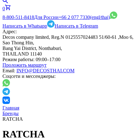
0
8-800-511-8418
Для России
+66 2 077 7330
(engl/thai)
Написать в Whatsapp
Написать в Telegram
Адрес:
Decos company limited, Reg.N 0125557024483 51/60-61 ,Moo 6,
Sao Thong Hin,
Bang Yai District, Nonthaburi,
THAILAND 11140
Режим работы:
09:00–17:00
Проложить маршрут
Email:
INFO@DECOSTHAI.COM
Соцсети и мессенджеры:
Главная
Бренды
RATCHA
RATCHA