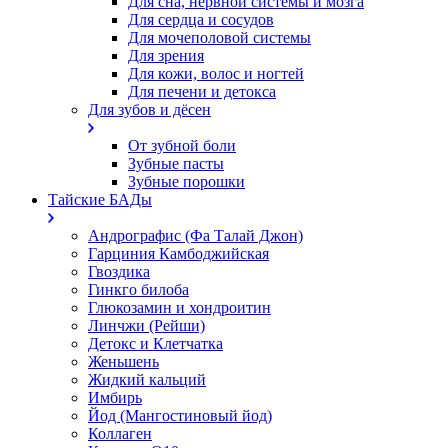
Для сна, нервной системы и мозга
Для сердца и сосудов
Для мочеполовой системы
Для зрения
Для кожи, волос и ногтей
Для печени и детокса
Для зубов и дёсен
От зубной боли
Зубные пасты
Зубные порошки
Тайские БАДы
Андрографис (Фа Талай Джон)
Гарциния Камбоджийская
Гвоздика
Гинкго билоба
Глюкозамин и хондроитин
Линчжи (Рейши)
Детокс и Клетчатка
Женьшень
Жидкий кальций
Имбирь
Йод (Мангостиновый йод)
Коллаген