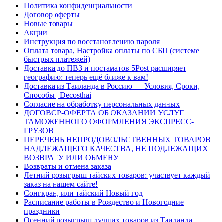
Политика конфиденциальности
Договор оферты
Новые товары
Акции
Инструкция по восстановлению пароля
Оплата товара, Настройка оплаты по СБП (системе
быстрых платежей)
Доставка до ПВЗ и постаматов 5Post расширяет
географию: теперь ещё ближе к вам!
Доставка из Таиланда в Россию — Условия, Сроки,
Способы | Decosthai
Согласие на обработку персональных данных
ДОГОВОР-ОФЕРТА ОБ ОКАЗАНИИ УСЛУГ
ТАМОЖЕННОГО ОФОРМЛЕНИЯ ЭКСПРЕСС-
ГРУЗОВ
ПЕРЕЧЕНЬ НЕПРОДОВОЛЬСТВЕННЫХ ТОВАРОВ
НАДЛЕЖАЩЕГО КАЧЕСТВА, НЕ ПОДЛЕЖАЩИХ
ВОЗВРАТУ ИЛИ ОБМЕНУ
Возвраты и отмена заказа
Летний розыгрыш тайских товаров: участвует каждый
заказ на нашем сайте!
Сонгкран, или тайский Новый год
Расписание работы в Рождество и Новогодние
праздники
Осенний розыгрыш лучших товаров из Таиланда —