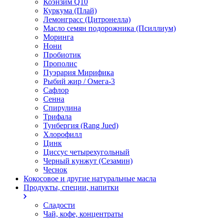
Коэнзим Q10
Куркума (Плай)
Лемонграсс (Цитронелла)
Масло семян подорожника (Псиллиум)
Моринга
Нони
Пробиотик
Прополис
Пуэрария Мирифика
Рыбий жир / Омега-3
Сафлор
Сенна
Спирулина
Трифала
Тунбергия (Rang Jued)
Хлорофилл
Цинк
Циссус четырехугольный
Черный кунжут (Сезамин)
Чеснок
Кокосовое и другие натуральные масла
Продукты, специи, напитки
Сладости
Чай, кофе, концентраты