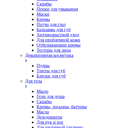
Скрабы
Пенки для умывания
Маски
Кремы
Патчи для глаз
Бальзамы для губ
Антивозрастной уход
Для проблемной кожи
Oтбеливающие кремы
Тестеры для лица
Декоративная косметика
Пудры
Тинты для губ
Блески для губ
Для тела
Мыло
Гели для душа
Скрабы
Кремы, лосьоны, баттеры
Масла
Дезодоранты
Для рук и ног
Для интимной гигиены