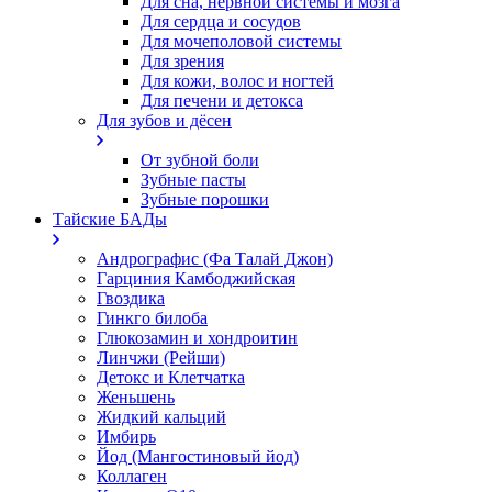
Для сна, нервной системы и мозга
Для сердца и сосудов
Для мочеполовой системы
Для зрения
Для кожи, волос и ногтей
Для печени и детокса
Для зубов и дёсен
От зубной боли
Зубные пасты
Зубные порошки
Тайские БАДы
Андрографис (Фа Талай Джон)
Гарциния Камбоджийская
Гвоздика
Гинкго билоба
Глюкозамин и хондроитин
Линчжи (Рейши)
Детокс и Клетчатка
Женьшень
Жидкий кальций
Имбирь
Йод (Мангостиновый йод)
Коллаген