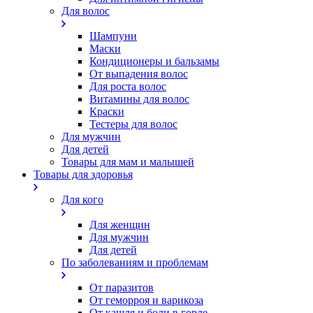
Для волос
Шампуни
Маски
Кондиционеры и бальзамы
От выпадения волос
Для роста волос
Витамины для волос
Краски
Тестеры для волос
Для мужчин
Для детей
Товары для мам и малышей
Товары для здоровья
Для кого
Для женщин
Для мужчин
Для детей
По заболеваниям и проблемам
От паразитов
Oт геморроя и варикоза
От кашля и боли в горле