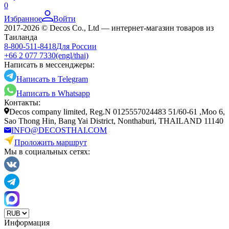
0
Избранное
Войти
2017-2026 © Decos Co., Ltd — интернет-магазин товаров из
Таиланда
8-800-511-8418
Для России
+66 2 077 7330
(engl/thai)
Написать в мессенджеры:
Написать в Telegram
Написать в Whatsapp
Контакты:
Decos company limited, Reg.N 0125557024483 51/60-61 ,Moo 6,
Sao Thong Hin, Bang Yai District, Nonthaburi, THAILAND 11140
INFO@DECOSTHAI.COM
Проложить маршрут
Мы в социальных сетях:
Информация