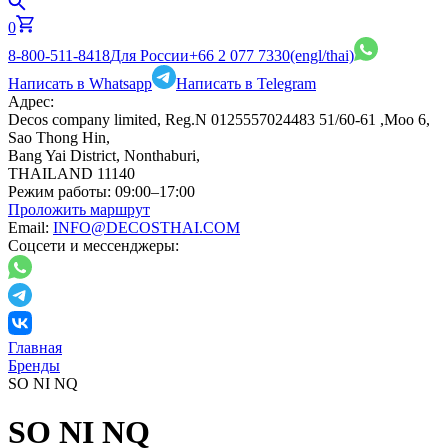
0
8-800-511-8418
Для России
+66 2 077 7330
(engl/thai)
Написать в Whatsapp
Написать в Telegram
Адрес:
Decos company limited, Reg.N 0125557024483 51/60-61 ,Moo 6,
Sao Thong Hin,
Bang Yai District, Nonthaburi,
THAILAND 11140
Режим работы:
09:00–17:00
Проложить маршрут
Email:
INFO@DECOSTHAI.COM
Соцсети и мессенджеры:
Главная
Бренды
SO NI NQ
SO NI NQ