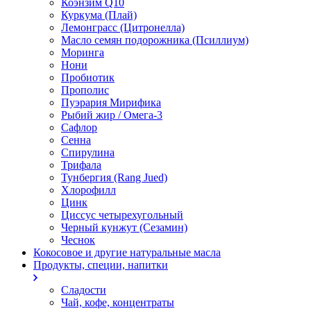
Коэнзим Q10
Куркума (Плай)
Лемонграсс (Цитронелла)
Масло семян подорожника (Псиллиум)
Моринга
Нони
Пробиотик
Прополис
Пуэрария Мирифика
Рыбий жир / Омега-3
Сафлор
Сенна
Спирулина
Трифала
Тунбергия (Rang Jued)
Хлорофилл
Цинк
Циссус четырехугольный
Черный кунжут (Сезамин)
Чеснок
Кокосовое и другие натуральные масла
Продукты, специи, напитки
Сладости
Чай, кофе, концентраты