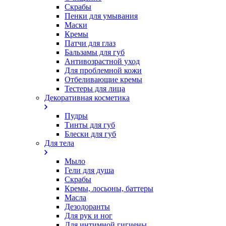
Скрабы
Пенки для умывания
Маски
Кремы
Патчи для глаз
Бальзамы для губ
Антивозрастной уход
Для проблемной кожи
Oтбеливающие кремы
Тестеры для лица
Декоративная косметика
Пудры
Тинты для губ
Блески для губ
Для тела
Мыло
Гели для душа
Скрабы
Кремы, лосьоны, баттеры
Масла
Дезодоранты
Для рук и ног
Для интимной гигиены