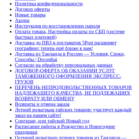
Политика конфиденциальности
Договор оферты
Новые товары
Акции
Инструкция по восстановлению пароля
Оплата товара, Настройка оплаты по СБП (системе
быстрых платежей)
Доставка до ПВЗ и постаматов 5Post расширяет
географию: теперь ещё ближе к вам!
Доставка из Таиланда в Россию — Условия, Сроки,
Способы | Decosthai
Согласие на обработку персональных данных
ДОГОВОР-ОФЕРТА ОБ ОКАЗАНИИ УСЛУГ
ТАМОЖЕННОГО ОФОРМЛЕНИЯ ЭКСПРЕСС-
ГРУЗОВ
ПЕРЕЧЕНЬ НЕПРОДОВОЛЬСТВЕННЫХ ТОВАРОВ
НАДЛЕЖАЩЕГО КАЧЕСТВА, НЕ ПОДЛЕЖАЩИХ
ВОЗВРАТУ ИЛИ ОБМЕНУ
Возвраты и отмена заказа
Летний розыгрыш тайских товаров: участвует каждый
заказ на нашем сайте!
Сонгкран, или тайский Новый год
Расписание работы в Рождество и Новогодние
праздники
Осенний розыгрыш лучших товаров из Таиланда —