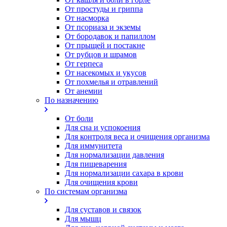
От простуды и гриппа
От насморка
Oт псориаза и экземы
От бородавок и папиллом
От прыщей и постакне
От рубцов и шрамов
От герпеса
От насекомых и укусов
От похмелья и отравлений
От анемии
По назначению
От боли
Для сна и успокоения
Для контроля веса и очищения организма
Для иммунитета
Для нормализации давления
Для пищеварения
Для нормализации сахара в крови
Для очищения крови
По системам организма
Для суставов и связок
Для мышц