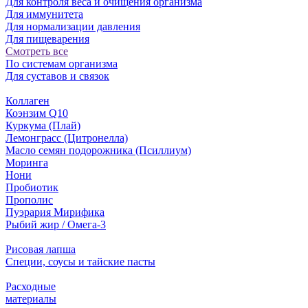
Для контроля веса и очищения организма
Для иммунитета
Для нормализации давления
Для пищеварения
Смотреть все
По системам организма
Для суставов и связок
Коллаген
Коэнзим Q10
Куркума (Плай)
Лемонграсс (Цитронелла)
Масло семян подорожника (Псиллиум)
Моринга
Нони
Пробиотик
Прополис
Пуэрария Мирифика
Рыбий жир / Омега-3
Рисовая лапша
Специи, соусы и тайские пасты
Расходные
материалы