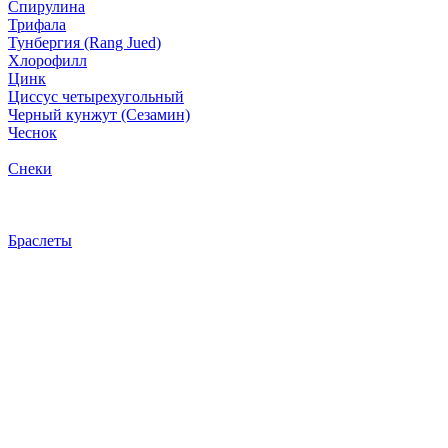
Спирулина
Трифала
Тунбергия (Rang Jued)
Хлорофилл
Цинк
Циссус четырехугольный
Черный кунжут (Сезамин)
Чеснок
Снеки
Браслеты