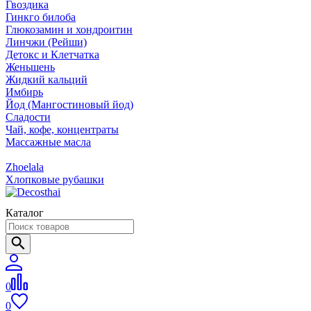
Гвоздика
Гинкго билоба
Глюкозамин и хондроитин
Линчжи (Рейши)
Детокс и Клетчатка
Женьшень
Жидкий кальций
Имбирь
Йод (Мангостиновый йод)
Сладости
Чай, кофе, концентраты
Массажные масла
Zhoelala
Хлопковые рубашки
Каталог
0
0