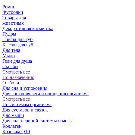
Ремни
Футболки
Товары для
животных
Декоративная косметика
Пудры
Тинты для губ
Блески для губ
Для тела
Мыло
Гели для душа
Скрабы
Смотреть все
По назначению
От боли
Для сна и успокоения
Для контроля веса и очищения организма
Смотреть все
По системам организма
Для суставов и связок
Для мышц
Для сна, нервной системы и мозга
Коллаген
Коэнзим Q10