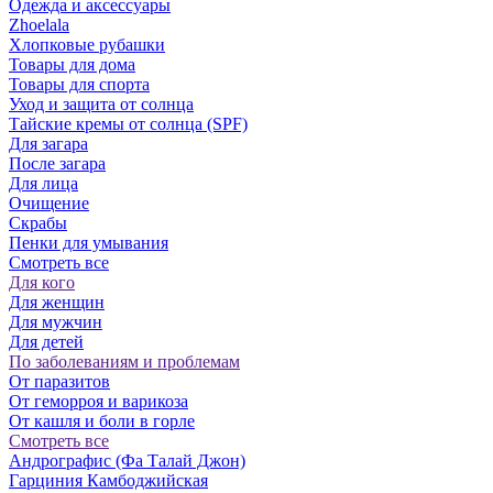
Одежда и аксессуары
Zhoelala
Хлопковые рубашки
Товары для дома
Товары для спорта
Уход и защита от солнца
Тайские кремы от солнца (SPF)
Для загара
После загара
Для лица
Очищение
Скрабы
Пенки для умывания
Смотреть все
Для кого
Для женщин
Для мужчин
Для детей
По заболеваниям и проблемам
От паразитов
Oт геморроя и варикоза
От кашля и боли в горле
Смотреть все
Андрографис (Фа Талай Джон)
Гарциния Камбоджийская