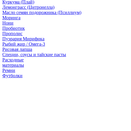
Куркума (Плай)
Лемонграсс (Цитронелла)
Масло семян подорожника (Псиллиум)
Моринга
Нони
Пробиотик
Прополис
Пуэрария Мирифика
Рыбий жир / Омега-3
Рисовая лапша
Специи, соусы и тайские пасты
Расходные
материалы
Ремни
Футболки