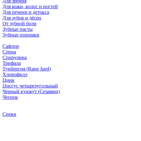
Для зрения
Для кожи, волос и ногтей
Для печени и детокса
Для зубов и дёсен
От зубной боли
Зубные пасты
Зубные порошки
Сафлор
Сенна
Спирулина
Трифала
Тунбергия (Rang Jued)
Хлорофилл
Цинк
Циссус четырехугольный
Черный кунжут (Сезамин)
Чеснок
Снеки