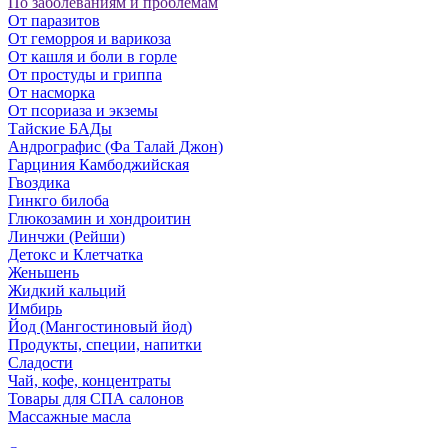
По заболеваниям и проблемам
От паразитов
Oт геморроя и варикоза
От кашля и боли в горле
От простуды и гриппа
От насморка
Oт псориаза и экземы
Тайские БАДы
Андрографис (Фа Талай Джон)
Гарциния Камбоджийская
Гвоздика
Гинкго билоба
Глюкозамин и хондроитин
Линчжи (Рейши)
Детокс и Клетчатка
Женьшень
Жидкий кальций
Имбирь
Йод (Мангостиновый йод)
Продукты, специи, напитки
Сладости
Чай, кофе, концентраты
Товары для СПА салонов
Массажные масла