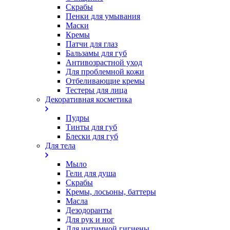
Скрабы
Пенки для умывания
Маски
Кремы
Патчи для глаз
Бальзамы для губ
Антивозрастной уход
Для проблемной кожи
Oтбеливающие кремы
Тестеры для лица
Декоративная косметика
Пудры
Тинты для губ
Блески для губ
Для тела
Мыло
Гели для душа
Скрабы
Кремы, лосьоны, баттеры
Масла
Дезодоранты
Для рук и ног
Для интимной гигиены