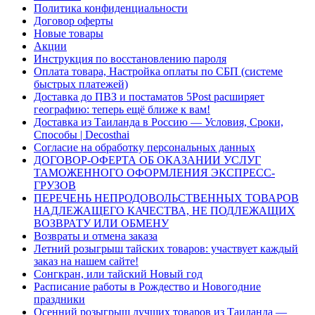
Политика конфиденциальности
Договор оферты
Новые товары
Акции
Инструкция по восстановлению пароля
Оплата товара, Настройка оплаты по СБП (системе
быстрых платежей)
Доставка до ПВЗ и постаматов 5Post расширяет
географию: теперь ещё ближе к вам!
Доставка из Таиланда в Россию — Условия, Сроки,
Способы | Decosthai
Согласие на обработку персональных данных
ДОГОВОР-ОФЕРТА ОБ ОКАЗАНИИ УСЛУГ
ТАМОЖЕННОГО ОФОРМЛЕНИЯ ЭКСПРЕСС-
ГРУЗОВ
ПЕРЕЧЕНЬ НЕПРОДОВОЛЬСТВЕННЫХ ТОВАРОВ
НАДЛЕЖАЩЕГО КАЧЕСТВА, НЕ ПОДЛЕЖАЩИХ
ВОЗВРАТУ ИЛИ ОБМЕНУ
Возвраты и отмена заказа
Летний розыгрыш тайских товаров: участвует каждый
заказ на нашем сайте!
Сонгкран, или тайский Новый год
Расписание работы в Рождество и Новогодние
праздники
Осенний розыгрыш лучших товаров из Таиланда —