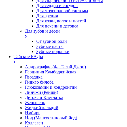
Для сна, нервной системы и мозга
Для сердца и сосудов
Для мочеполовой системы
Для зрения
Для кожи, волос и ногтей
Для печени и детокса
Для зубов и дёсен
От зубной боли
Зубные пасты
Зубные порошки
Тайские БАДы
Андрографис (Фа Талай Джон)
Гарциния Камбоджийская
Гвоздика
Гинкго билоба
Глюкозамин и хондроитин
Линчжи (Рейши)
Детокс и Клетчатка
Женьшень
Жидкий кальций
Имбирь
Йод (Мангостиновый йод)
Коллаген