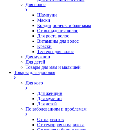
Для волос
Шампуни
Маски
Кондиционеры и бальзамы
От выпадения волос
Для роста волос
Витамины для волос
Краски
Тестеры для волос
Для мужчин
Для детей
Товары для мам и малышей
Товары для здоровья
Для кого
Для женщин
Для мужчин
Для детей
По заболеваниям и проблемам
От паразитов
Oт геморроя и варикоза
От кашля и боли в горле