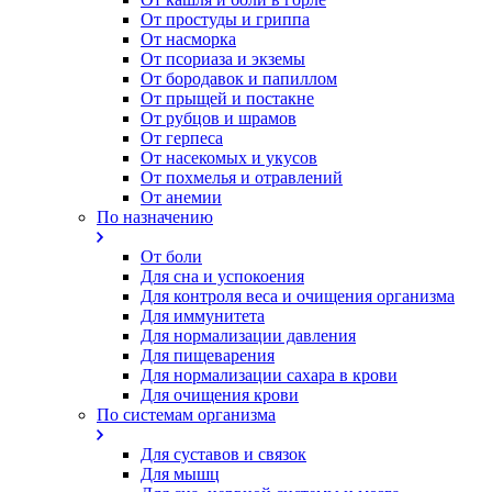
От простуды и гриппа
От насморка
Oт псориаза и экземы
От бородавок и папиллом
От прыщей и постакне
От рубцов и шрамов
От герпеса
От насекомых и укусов
От похмелья и отравлений
От анемии
По назначению
От боли
Для сна и успокоения
Для контроля веса и очищения организма
Для иммунитета
Для нормализации давления
Для пищеварения
Для нормализации сахара в крови
Для очищения крови
По системам организма
Для суставов и связок
Для мышц