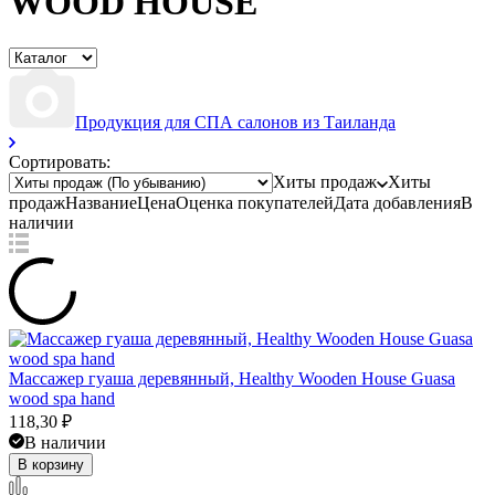
WOOD HOUSE
Продукция для СПА салонов из Таиланда
Сортировать:
Хиты продаж
Хиты
продаж
Название
Цена
Оценка
покупателей
Дата добавления
В
наличии
Массажер гуаша деревянный, Healthy Wooden House Guasa
wood spa hand
118,30
₽
В наличии
В корзину