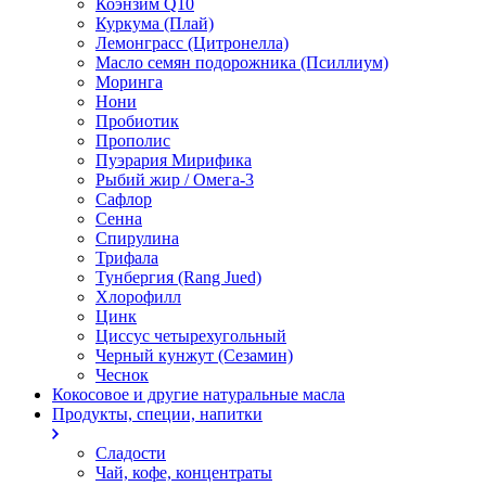
Коэнзим Q10
Куркума (Плай)
Лемонграсс (Цитронелла)
Масло семян подорожника (Псиллиум)
Моринга
Нони
Пробиотик
Прополис
Пуэрария Мирифика
Рыбий жир / Омега-3
Сафлор
Сенна
Спирулина
Трифала
Тунбергия (Rang Jued)
Хлорофилл
Цинк
Циссус четырехугольный
Черный кунжут (Сезамин)
Чеснок
Кокосовое и другие натуральные масла
Продукты, специи, напитки
Сладости
Чай, кофе, концентраты