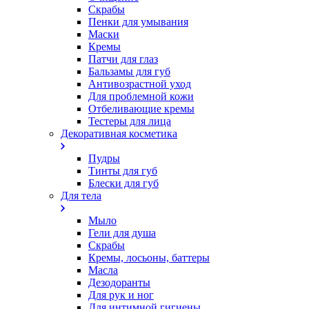
Скрабы
Пенки для умывания
Маски
Кремы
Патчи для глаз
Бальзамы для губ
Антивозрастной уход
Для проблемной кожи
Oтбеливающие кремы
Тестеры для лица
Декоративная косметика
Пудры
Тинты для губ
Блески для губ
Для тела
Мыло
Гели для душа
Скрабы
Кремы, лосьоны, баттеры
Масла
Дезодоранты
Для рук и ног
Для интимной гигиены