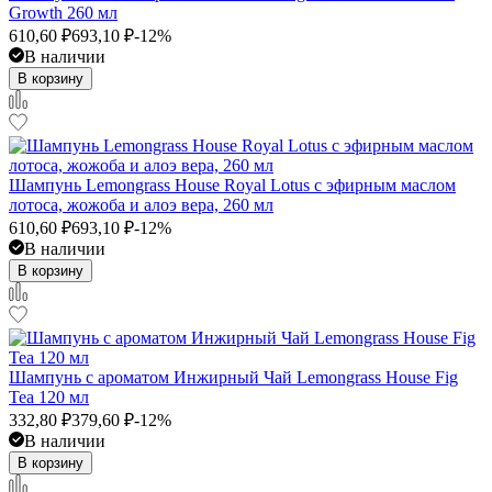
Growth 260 мл
610,60
₽
693,10
₽
-12%
В наличии
В корзину
Шампунь Lemongrass House Royal Lotus с эфирным маслом
лотоса, жожоба и алоэ вера, 260 мл
610,60
₽
693,10
₽
-12%
В наличии
В корзину
Шампунь с ароматом Инжирный Чай Lemongrass House Fig
Tea 120 мл
332,80
₽
379,60
₽
-12%
В наличии
В корзину