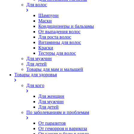
Для волос
Шампуни
Маски
Кондиционеры и бальзамы
От выпадения волос
Для роста волос
Витамины для волос
Краски
Тестеры для волос
Для мужчин
Для детей
Товары для мам и малышей
Товары для здоровья
Для кого
Для женщин
Для мужчин
Для детей
По заболеваниям и проблемам
От паразитов
Oт геморроя и варикоза
От кашля и боли в горле