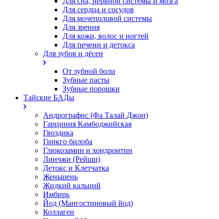
Для сна, нервной системы и мозга
Для сердца и сосудов
Для мочеполовой системы
Для зрения
Для кожи, волос и ногтей
Для печени и детокса
Для зубов и дёсен
От зубной боли
Зубные пасты
Зубные порошки
Тайские БАДы
Андрографис (Фа Талай Джон)
Гарциния Камбоджийская
Гвоздика
Гинкго билоба
Глюкозамин и хондроитин
Линчжи (Рейши)
Детокс и Клетчатка
Женьшень
Жидкий кальций
Имбирь
Йод (Мангостиновый йод)
Коллаген