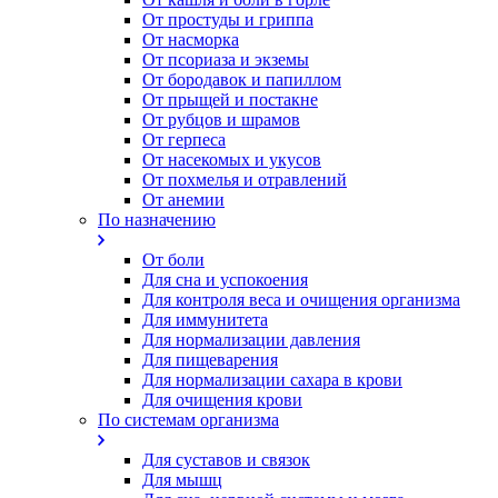
От простуды и гриппа
От насморка
Oт псориаза и экземы
От бородавок и папиллом
От прыщей и постакне
От рубцов и шрамов
От герпеса
От насекомых и укусов
От похмелья и отравлений
От анемии
По назначению
От боли
Для сна и успокоения
Для контроля веса и очищения организма
Для иммунитета
Для нормализации давления
Для пищеварения
Для нормализации сахара в крови
Для очищения крови
По системам организма
Для суставов и связок
Для мышц