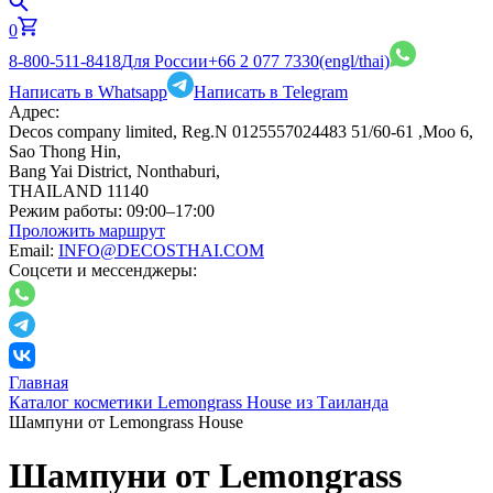
0
8-800-511-8418
Для России
+66 2 077 7330
(engl/thai)
Написать в Whatsapp
Написать в Telegram
Адрес:
Decos company limited, Reg.N 0125557024483 51/60-61 ,Moo 6,
Sao Thong Hin,
Bang Yai District, Nonthaburi,
THAILAND 11140
Режим работы:
09:00–17:00
Проложить маршрут
Email:
INFO@DECOSTHAI.COM
Соцсети и мессенджеры:
Главная
Каталог косметики Lemongrass House из Таиланда
Шампуни от Lemongrass House
Шампуни от Lemongrass