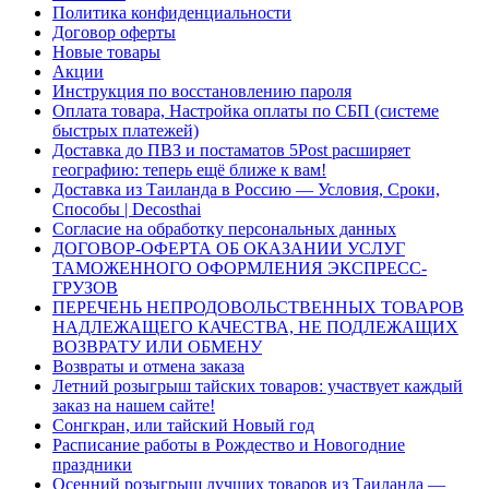
Политика конфиденциальности
Договор оферты
Новые товары
Акции
Инструкция по восстановлению пароля
Оплата товара, Настройка оплаты по СБП (системе
быстрых платежей)
Доставка до ПВЗ и постаматов 5Post расширяет
географию: теперь ещё ближе к вам!
Доставка из Таиланда в Россию — Условия, Сроки,
Способы | Decosthai
Согласие на обработку персональных данных
ДОГОВОР-ОФЕРТА ОБ ОКАЗАНИИ УСЛУГ
ТАМОЖЕННОГО ОФОРМЛЕНИЯ ЭКСПРЕСС-
ГРУЗОВ
ПЕРЕЧЕНЬ НЕПРОДОВОЛЬСТВЕННЫХ ТОВАРОВ
НАДЛЕЖАЩЕГО КАЧЕСТВА, НЕ ПОДЛЕЖАЩИХ
ВОЗВРАТУ ИЛИ ОБМЕНУ
Возвраты и отмена заказа
Летний розыгрыш тайских товаров: участвует каждый
заказ на нашем сайте!
Сонгкран, или тайский Новый год
Расписание работы в Рождество и Новогодние
праздники
Осенний розыгрыш лучших товаров из Таиланда —