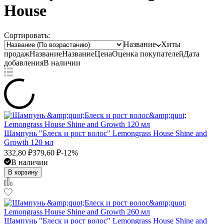
House
Сортировать:
Название
Хиты
продаж
Название
Название
Цена
Оценка
покупателей
Дата
добавления
В наличии
Шампунь "Блеск и рост волос" Lemongrass House Shine and
Growth 120 мл
332,80
₽
379,60
₽
-12%
В наличии
В корзину
Шампунь "Блеск и рост волос" Lemongrass House Shine and