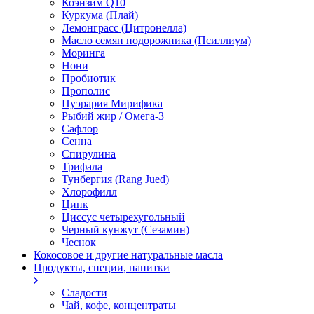
Коэнзим Q10
Куркума (Плай)
Лемонграсс (Цитронелла)
Масло семян подорожника (Псиллиум)
Моринга
Нони
Пробиотик
Прополис
Пуэрария Мирифика
Рыбий жир / Омега-3
Сафлор
Сенна
Спирулина
Трифала
Тунбергия (Rang Jued)
Хлорофилл
Цинк
Циссус четырехугольный
Черный кунжут (Сезамин)
Чеснок
Кокосовое и другие натуральные масла
Продукты, специи, напитки
Сладости
Чай, кофе, концентраты