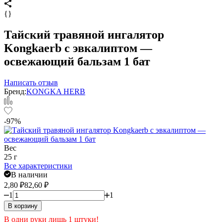
{}
Тайский травяной ингалятор
Kongkaerb с эвкалиптом —
освежающий бальзам 1 бат
Написать отзыв
Бренд:
KONGKA HERB
-97%
Вес
25 г
Все характеристики
В наличии
2,80
₽
82,60
₽
1
1
В корзину
В одни руки лишь 1 штуки!