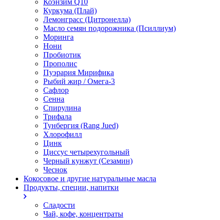
Коэнзим Q10
Куркума (Плай)
Лемонграсс (Цитронелла)
Масло семян подорожника (Псиллиум)
Моринга
Нони
Пробиотик
Прополис
Пуэрария Мирифика
Рыбий жир / Омега-3
Сафлор
Сенна
Спирулина
Трифала
Тунбергия (Rang Jued)
Хлорофилл
Цинк
Циссус четырехугольный
Черный кунжут (Сезамин)
Чеснок
Кокосовое и другие натуральные масла
Продукты, специи, напитки
Сладости
Чай, кофе, концентраты