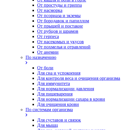
От простуды и гриппа
От насморка
Oт псориаза и экземы
От бородавок и папиллом
От прыщей и постакне
От рубцов и шрамов
От герпеса
От насекомых и укусов
От похмелья и отравлений
От анемии
По назначению
От боли
Для сна и успокоения
Для контроля веса и очищения организма
Для иммунитета
Для нормализации давления
Для пищеварения
Для нормализации сахара в крови
Для очищения крови
По системам организма
Для суставов и связок
Для мышц