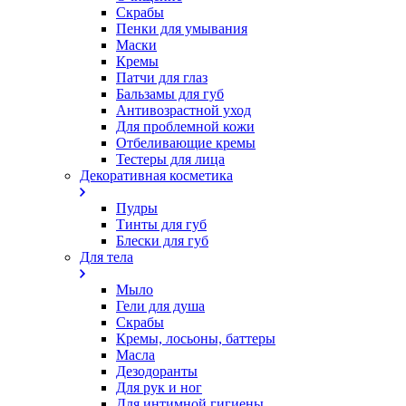
Скрабы
Пенки для умывания
Маски
Кремы
Патчи для глаз
Бальзамы для губ
Антивозрастной уход
Для проблемной кожи
Oтбеливающие кремы
Тестеры для лица
Декоративная косметика
Пудры
Тинты для губ
Блески для губ
Для тела
Мыло
Гели для душа
Скрабы
Кремы, лосьоны, баттеры
Масла
Дезодоранты
Для рук и ног
Для интимной гигиены