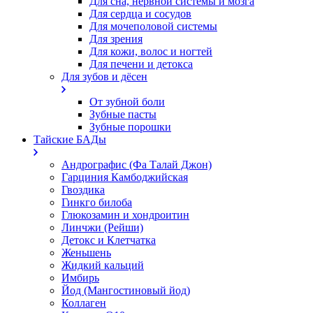
Для сна, нервной системы и мозга
Для сердца и сосудов
Для мочеполовой системы
Для зрения
Для кожи, волос и ногтей
Для печени и детокса
Для зубов и дёсен
От зубной боли
Зубные пасты
Зубные порошки
Тайские БАДы
Андрографис (Фа Талай Джон)
Гарциния Камбоджийская
Гвоздика
Гинкго билоба
Глюкозамин и хондроитин
Линчжи (Рейши)
Детокс и Клетчатка
Женьшень
Жидкий кальций
Имбирь
Йод (Мангостиновый йод)
Коллаген