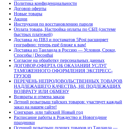
Политика конфиденциальности
Договор оферты
Новые товары
Акции
Инструкция по восстановлению пароля
Оплата товара, Настройка оплаты по СБП (системе
быстрых платежей)
Доставка до ПВЗ и постаматов 5Post расширяет
географию: теперь ещё ближе к вам!
Доставка из Таиланда в Россию — Условия, Сроки,
Способы | Decosthai
Согласие на обработку персональных данных
ДОГОВОР-ОФЕРТА ОБ ОКАЗАНИИ УСЛУГ
ТАМОЖЕННОГО ОФОРМЛЕНИЯ ЭКСПРЕСС-
ГРУЗОВ
ПЕРЕЧЕНЬ НЕПРОДОВОЛЬСТВЕННЫХ ТОВАРОВ
НАДЛЕЖАЩЕГО КАЧЕСТВА, НЕ ПОДЛЕЖАЩИХ
ВОЗВРАТУ ИЛИ ОБМЕНУ
Возвраты и отмена заказа
Летний розыгрыш тайских товаров: участвует каждый
заказ на нашем сайте!
Сонгкран, или тайский Новый год
Расписание работы в Рождество и Новогодние
праздники
Осенний розыгрыш лучших товаров из Таиланда —