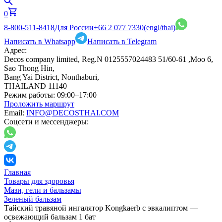
0
8-800-511-8418
Для России
+66 2 077 7330
(engl/thai)
Написать в Whatsapp
Написать в Telegram
Адрес:
Decos company limited, Reg.N 0125557024483 51/60-61 ,Moo 6,
Sao Thong Hin,
Bang Yai District, Nonthaburi,
THAILAND 11140
Режим работы:
09:00–17:00
Проложить маршрут
Email:
INFO@DECOSTHAI.COM
Соцсети и мессенджеры:
Главная
Товары для здоровья
Мази, гели и бальзамы
Зеленый бальзам
Тайский травяной ингалятор Kongkaerb с эвкалиптом —
освежающий бальзам 1 бат