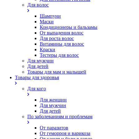
Для волос
Шампуни
Маски
Кондиционеры и бальзамы
От выпадения волос
Для роста волос
Витамины для волос
Краски
Тестеры для волос
Для мужчин
Для детей
Товары для мам и малышей
Товары для здоровья
Для кого
Для женщин
Для мужчин
Для детей
По заболеваниям и проблемам
От паразитов
Oт геморроя и варикоза
От кашля и боли в горле