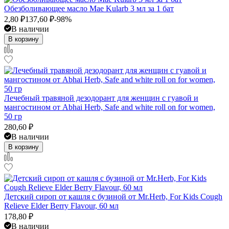
Обезболивающее масло Mae Kularb 3 мл за 1 бат
2,80
₽
137,60
₽
-98%
В наличии
В корзину
Лечебный травяной дезодорант для женщин с гуавой и
мангостином от Abhai Herb, Safe and white roll on for women,
50 гр
280,60
₽
В наличии
В корзину
Детский сироп от кашля с бузиной от Mr.Herb, For Kids Cough
Relieve Elder Berry Flavour, 60 мл
178,80
₽
В наличии