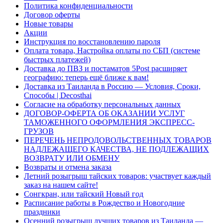
Политика конфиденциальности
Договор оферты
Новые товары
Акции
Инструкция по восстановлению пароля
Оплата товара, Настройка оплаты по СБП (системе
быстрых платежей)
Доставка до ПВЗ и постаматов 5Post расширяет
географию: теперь ещё ближе к вам!
Доставка из Таиланда в Россию — Условия, Сроки,
Способы | Decosthai
Согласие на обработку персональных данных
ДОГОВОР-ОФЕРТА ОБ ОКАЗАНИИ УСЛУГ
ТАМОЖЕННОГО ОФОРМЛЕНИЯ ЭКСПРЕСС-
ГРУЗОВ
ПЕРЕЧЕНЬ НЕПРОДОВОЛЬСТВЕННЫХ ТОВАРОВ
НАДЛЕЖАЩЕГО КАЧЕСТВА, НЕ ПОДЛЕЖАЩИХ
ВОЗВРАТУ ИЛИ ОБМЕНУ
Возвраты и отмена заказа
Летний розыгрыш тайских товаров: участвует каждый
заказ на нашем сайте!
Сонгкран, или тайский Новый год
Расписание работы в Рождество и Новогодние
праздники
Осенний розыгрыш лучших товаров из Таиланда —