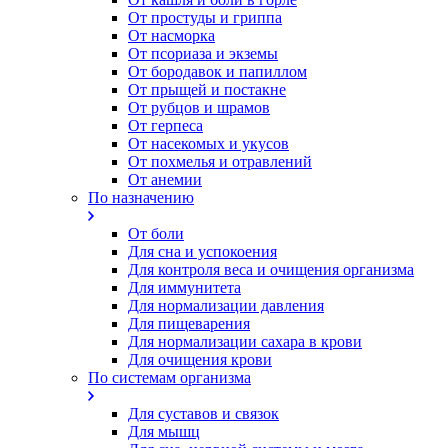
От простуды и гриппа
От насморка
Oт псориаза и экземы
От бородавок и папиллом
От прыщей и постакне
От рубцов и шрамов
От герпеса
От насекомых и укусов
От похмелья и отравлений
От анемии
По назначению
От боли
Для сна и успокоения
Для контроля веса и очищения организма
Для иммунитета
Для нормализации давления
Для пищеварения
Для нормализации сахара в крови
Для очищения крови
По системам организма
Для суставов и связок
Для мышц