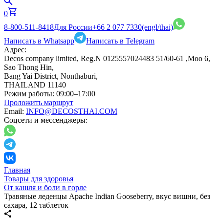
0
8-800-511-8418
Для России
+66 2 077 7330
(engl/thai)
Написать в Whatsapp
Написать в Telegram
Адрес:
Decos company limited, Reg.N 0125557024483 51/60-61 ,Moo 6,
Sao Thong Hin,
Bang Yai District, Nonthaburi,
THAILAND 11140
Режим работы:
09:00–17:00
Проложить маршрут
Email:
INFO@DECOSTHAI.COM
Соцсети и мессенджеры:
Главная
Товары для здоровья
От кашля и боли в горле
Травяные леденцы Apache Indian Gooseberry, вкус вишни, без
сахара, 12 таблеток