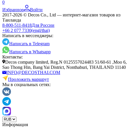
0
Избранное
Войти
2017-2026 © Decos Co., Ltd — интернет-магазин товаров из
Таиланда
8-800-511-8418
Для России
+66 2 077 7330
(engl/thai)
Написать в мессенджеры:
Написать в Telegram
Написать в Whatsapp
Контакты:
Decos company limited, Reg.N 0125557024483 51/60-61 ,Moo 6,
Sao Thong Hin, Bang Yai District, Nonthaburi, THAILAND 11140
INFO@DECOSTHAI.COM
Проложить маршрут
Мы в социальных сетях:
Информация