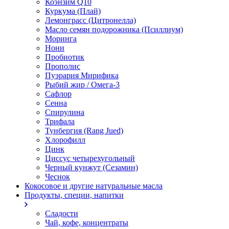
Коэнзим Q10
Куркума (Плай)
Лемонграсс (Цитронелла)
Масло семян подорожника (Псиллиум)
Моринга
Нони
Пробиотик
Прополис
Пуэрария Мирифика
Рыбий жир / Омега-3
Сафлор
Сенна
Спирулина
Трифала
Тунбергия (Rang Jued)
Хлорофилл
Цинк
Циссус четырехугольный
Черный кунжут (Сезамин)
Чеснок
Кокосовое и другие натуральные масла
Продукты, специи, напитки
Сладости
Чай, кофе, концентраты