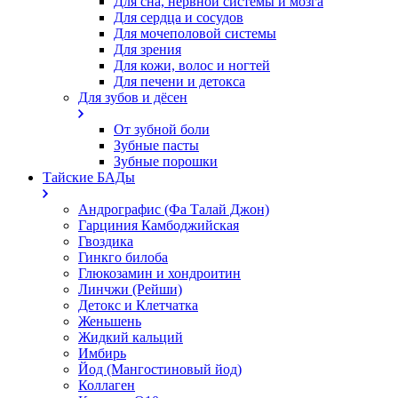
Для сна, нервной системы и мозга
Для сердца и сосудов
Для мочеполовой системы
Для зрения
Для кожи, волос и ногтей
Для печени и детокса
Для зубов и дёсен
От зубной боли
Зубные пасты
Зубные порошки
Тайские БАДы
Андрографис (Фа Талай Джон)
Гарциния Камбоджийская
Гвоздика
Гинкго билоба
Глюкозамин и хондроитин
Линчжи (Рейши)
Детокс и Клетчатка
Женьшень
Жидкий кальций
Имбирь
Йод (Мангостиновый йод)
Коллаген