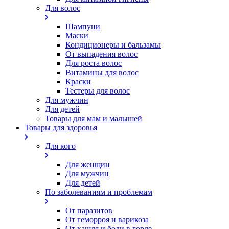
Для волос
Шампуни
Маски
Кондиционеры и бальзамы
От выпадения волос
Для роста волос
Витамины для волос
Краски
Тестеры для волос
Для мужчин
Для детей
Товары для мам и малышей
Товары для здоровья
Для кого
Для женщин
Для мужчин
Для детей
По заболеваниям и проблемам
От паразитов
Oт геморроя и варикоза
От кашля и боли в горле