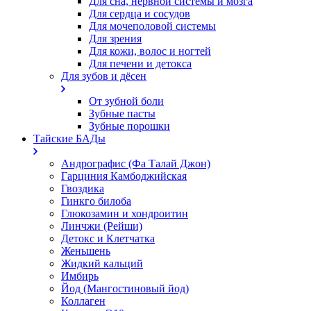
Для сна, нервной системы и мозга
Для сердца и сосудов
Для мочеполовой системы
Для зрения
Для кожи, волос и ногтей
Для печени и детокса
Для зубов и дёсен
От зубной боли
Зубные пасты
Зубные порошки
Тайские БАДы
Андрографис (Фа Талай Джон)
Гарциния Камбоджийская
Гвоздика
Гинкго билоба
Глюкозамин и хондроитин
Линчжи (Рейши)
Детокс и Клетчатка
Женьшень
Жидкий кальций
Имбирь
Йод (Мангостиновый йод)
Коллаген