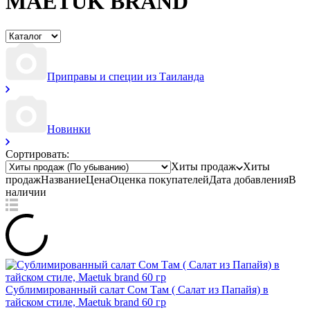
MAETUK BRAND
Приправы и специи из Таиланда
Новинки
Сортировать:
Хиты продаж
Хиты
продаж
Название
Цена
Оценка
покупателей
Дата добавления
В
наличии
Сублимированный салат Сом Там ( Салат из Папайя) в
тайском стиле, Maetuk brand 60 гр