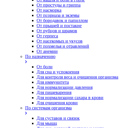
От простуды и гриппа
От насморка
Oт псориаза и экземы
От бородавок и папиллом
От прыщей и постакне
От рубцов и шрамов
От герпеса
От насекомых и укусов
От похмелья и отравлений
От анемии
По назначению
От боли
Для сна и успокоения
Для контроля веса и очищения организма
Для иммунитета
Для нормализации давления
Для пищеварения
Для нормализации сахара в крови
Для очищения крови
По системам организма
Для суставов и связок
Для мышц