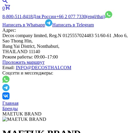
0
8-800-511-8418
Для России
+66 2 077 7330
(engl/thai)
Написать в Whatsapp
Написать в Telegram
Адрес:
Decos company limited, Reg.N 0125557024483 51/60-61 ,Moo 6,
Sao Thong Hin,
Bang Yai District, Nonthaburi,
THAILAND 11140
Режим работы:
09:00–17:00
Проложить маршрут
Email:
INFO@DECOSTHAI.COM
Соцсети и мессенджеры:
Главная
Бренды
MAETUK BRAND