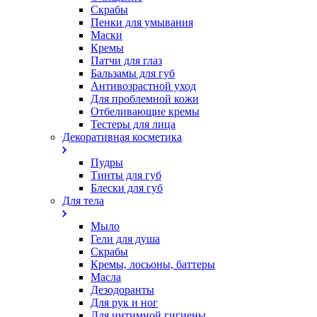
Скрабы
Пенки для умывания
Маски
Кремы
Патчи для глаз
Бальзамы для губ
Антивозрастной уход
Для проблемной кожи
Oтбеливающие кремы
Тестеры для лица
Декоративная косметика
Пудры
Тинты для губ
Блески для губ
Для тела
Мыло
Гели для душа
Скрабы
Кремы, лосьоны, баттеры
Масла
Дезодоранты
Для рук и ног
Для интимной гигиены