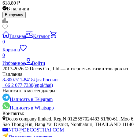
618,80
₽
В наличии
В корзину
Главная
Каталог
0
Корзина
0
Избранное
Войти
2017-2026 © Decos Co., Ltd — интернет-магазин товаров из
Таиланда
8-800-511-8418
Для России
+66 2 077 7330
(engl/thai)
Написать в мессенджеры:
Написать в Telegram
Написать в Whatsapp
Контакты:
Decos company limited, Reg.N 0125557024483 51/60-61 ,Moo 6,
Sao Thong Hin, Bang Yai District, Nonthaburi, THAILAND 11140
INFO@DECOSTHAI.COM