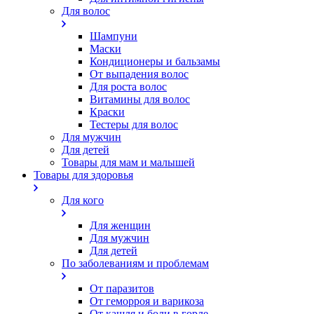
Для волос
Шампуни
Маски
Кондиционеры и бальзамы
От выпадения волос
Для роста волос
Витамины для волос
Краски
Тестеры для волос
Для мужчин
Для детей
Товары для мам и малышей
Товары для здоровья
Для кого
Для женщин
Для мужчин
Для детей
По заболеваниям и проблемам
От паразитов
Oт геморроя и варикоза
От кашля и боли в горле