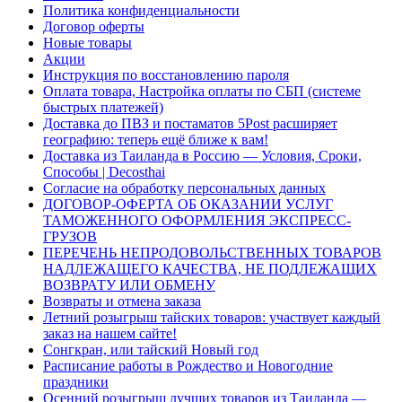
Политика конфиденциальности
Договор оферты
Новые товары
Акции
Инструкция по восстановлению пароля
Оплата товара, Настройка оплаты по СБП (системе
быстрых платежей)
Доставка до ПВЗ и постаматов 5Post расширяет
географию: теперь ещё ближе к вам!
Доставка из Таиланда в Россию — Условия, Сроки,
Способы | Decosthai
Согласие на обработку персональных данных
ДОГОВОР-ОФЕРТА ОБ ОКАЗАНИИ УСЛУГ
ТАМОЖЕННОГО ОФОРМЛЕНИЯ ЭКСПРЕСС-
ГРУЗОВ
ПЕРЕЧЕНЬ НЕПРОДОВОЛЬСТВЕННЫХ ТОВАРОВ
НАДЛЕЖАЩЕГО КАЧЕСТВА, НЕ ПОДЛЕЖАЩИХ
ВОЗВРАТУ ИЛИ ОБМЕНУ
Возвраты и отмена заказа
Летний розыгрыш тайских товаров: участвует каждый
заказ на нашем сайте!
Сонгкран, или тайский Новый год
Расписание работы в Рождество и Новогодние
праздники
Осенний розыгрыш лучших товаров из Таиланда —