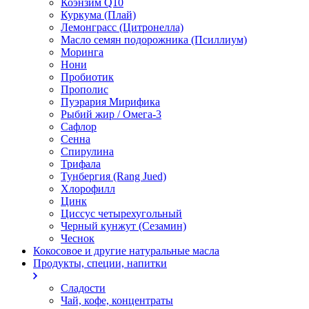
Коэнзим Q10
Куркума (Плай)
Лемонграсс (Цитронелла)
Масло семян подорожника (Псиллиум)
Моринга
Нони
Пробиотик
Прополис
Пуэрария Мирифика
Рыбий жир / Омега-3
Сафлор
Сенна
Спирулина
Трифала
Тунбергия (Rang Jued)
Хлорофилл
Цинк
Циссус четырехугольный
Черный кунжут (Сезамин)
Чеснок
Кокосовое и другие натуральные масла
Продукты, специи, напитки
Сладости
Чай, кофе, концентраты