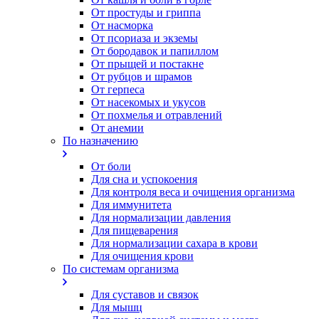
От простуды и гриппа
От насморка
Oт псориаза и экземы
От бородавок и папиллом
От прыщей и постакне
От рубцов и шрамов
От герпеса
От насекомых и укусов
От похмелья и отравлений
От анемии
По назначению
От боли
Для сна и успокоения
Для контроля веса и очищения организма
Для иммунитета
Для нормализации давления
Для пищеварения
Для нормализации сахара в крови
Для очищения крови
По системам организма
Для суставов и связок
Для мышц