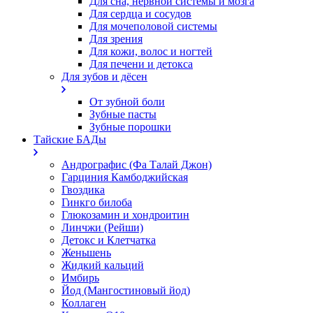
Для сна, нервной системы и мозга
Для сердца и сосудов
Для мочеполовой системы
Для зрения
Для кожи, волос и ногтей
Для печени и детокса
Для зубов и дёсен
От зубной боли
Зубные пасты
Зубные порошки
Тайские БАДы
Андрографис (Фа Талай Джон)
Гарциния Камбоджийская
Гвоздика
Гинкго билоба
Глюкозамин и хондроитин
Линчжи (Рейши)
Детокс и Клетчатка
Женьшень
Жидкий кальций
Имбирь
Йод (Мангостиновый йод)
Коллаген