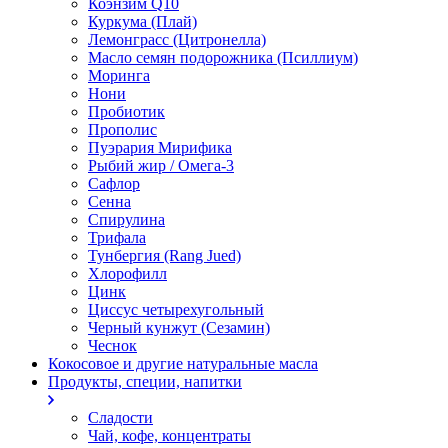
Коэнзим Q10
Куркума (Плай)
Лемонграсс (Цитронелла)
Масло семян подорожника (Псиллиум)
Моринга
Нони
Пробиотик
Прополис
Пуэрария Мирифика
Рыбий жир / Омега-3
Сафлор
Сенна
Спирулина
Трифала
Тунбергия (Rang Jued)
Хлорофилл
Цинк
Циссус четырехугольный
Черный кунжут (Сезамин)
Чеснок
Кокосовое и другие натуральные масла
Продукты, специи, напитки
Сладости
Чай, кофе, концентраты