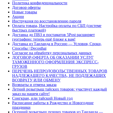
Политика конфиденциальности
Договор оферты
Новые товары
Акции
Инструкция по восстановлению пароля
Оплата товара, Настройка оплаты по СБП (системе
быстрых платежей)
Доставка до ПВЗ и постаматов 5Post расширяет
географию: теперь ещё ближе к вам!
Доставка из Таиланда в Россию — Условия, Сроки,
Способы | Decosthai
Согласие на обработку персональных данных
ДОГОВОР-ОФЕРТА ОБ ОКАЗАНИИ УСЛУГ
ТАМОЖЕННОГО ОФОРМЛЕНИЯ ЭКСПРЕСС-
ГРУЗОВ
ПЕРЕЧЕНЬ НЕПРОДОВОЛЬСТВЕННЫХ ТОВАРОВ
НАДЛЕЖАЩЕГО КАЧЕСТВА, НЕ ПОДЛЕЖАЩИХ
ВОЗВРАТУ ИЛИ ОБМЕНУ
Возвраты и отмена заказа
Летний розыгрыш тайских товаров: участвует каждый
заказ на нашем сайте!
Сонгкран, или тайский Новый год
Расписание работы в Рождество и Новогодние
праздники
Осенний розыгрыш лучших товаров из Таиланда —