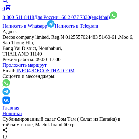
0
8-800-511-8418
Для России
+66 2 077 7330
(engl/thai)
Написать в Whatsapp
Написать в Telegram
Адрес:
Decos company limited, Reg.N 0125557024483 51/60-61 ,Moo 6,
Sao Thong Hin,
Bang Yai District, Nonthaburi,
THAILAND 11140
Режим работы:
09:00–17:00
Проложить маршрут
Email:
INFO@DECOSTHAI.COM
Соцсети и мессенджеры:
Главная
Новинки
Сублимированный салат Сом Там ( Салат из Папайя) в
тайском стиле, Maetuk brand 60 гр
{}