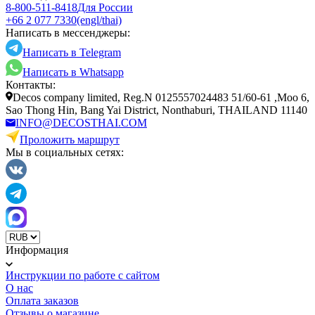
8-800-511-8418
Для России
+66 2 077 7330
(engl/thai)
Написать в мессенджеры:
Написать в Telegram
Написать в Whatsapp
Контакты:
Decos company limited, Reg.N 0125557024483 51/60-61 ,Moo 6,
Sao Thong Hin, Bang Yai District, Nonthaburi, THAILAND 11140
INFO@DECOSTHAI.COM
Проложить маршрут
Мы в социальных сетях:
Информация
Инструкции по работе с сайтом
О нас
Оплата заказов
Отзывы о магазине