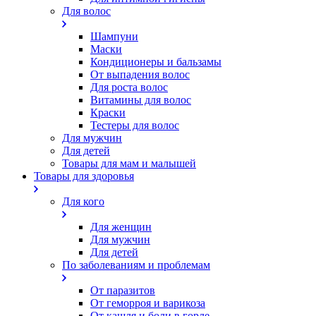
Для волос
Шампуни
Маски
Кондиционеры и бальзамы
От выпадения волос
Для роста волос
Витамины для волос
Краски
Тестеры для волос
Для мужчин
Для детей
Товары для мам и малышей
Товары для здоровья
Для кого
Для женщин
Для мужчин
Для детей
По заболеваниям и проблемам
От паразитов
Oт геморроя и варикоза
От кашля и боли в горле