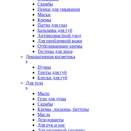
Скрабы
Пенки для умывания
Маски
Кремы
Патчи для глаз
Бальзамы для губ
Антивозрастной уход
Для проблемной кожи
Oтбеливающие кремы
Тестеры для лица
Декоративная косметика
Пудры
Тинты для губ
Блески для губ
Для тела
Мыло
Гели для душа
Скрабы
Кремы, лосьоны, баттеры
Масла
Дезодоранты
Для рук и ног
Для интимной гигиены