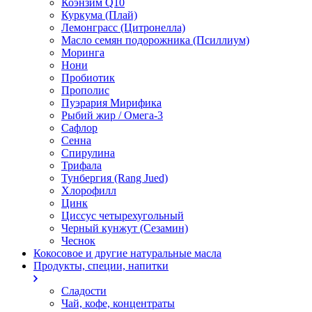
Коэнзим Q10
Куркума (Плай)
Лемонграсс (Цитронелла)
Масло семян подорожника (Псиллиум)
Моринга
Нони
Пробиотик
Прополис
Пуэрария Мирифика
Рыбий жир / Омега-3
Сафлор
Сенна
Спирулина
Трифала
Тунбергия (Rang Jued)
Хлорофилл
Цинк
Циссус четырехугольный
Черный кунжут (Сезамин)
Чеснок
Кокосовое и другие натуральные масла
Продукты, специи, напитки
Сладости
Чай, кофе, концентраты