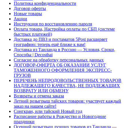
Политика конфиденциальности
Договор оферты
Новые товары
Акции
Инструкция по восстановлению пароля
Оплата товара, Настройка оплаты по СБП (системе
быстрых платежей)
Доставка до ПВЗ и постаматов 5Post расширяет
географию: теперь ещё ближе к вам!
Доставка из Таиланда в Россию — Условия, Сроки,
Способы | Decosthai
Согласие на обработку персональных данных
ДОГОВОР-ОФЕРТА ОБ ОКАЗАНИИ УСЛУГ
ТАМОЖЕННОГО ОФОРМЛЕНИЯ ЭКСПРЕСС-
ГРУЗОВ
ПЕРЕЧЕНЬ НЕПРОДОВОЛЬСТВЕННЫХ ТОВАРОВ
НАДЛЕЖАЩЕГО КАЧЕСТВА, НЕ ПОДЛЕЖАЩИХ
ВОЗВРАТУ ИЛИ ОБМЕНУ
Возвраты и отмена заказа
Летний розыгрыш тайских товаров: участвует каждый
заказ на нашем сайте!
Сонгкран, или тайский Новый год
Расписание работы в Рождество и Новогодние
праздники
Осенний розыгрыш лучших товаров из Таиланда —