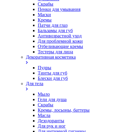
Скрабы
Пенки для умывания
Маски
Кремы
Патчи для глаз
Бальзамы для губ
Антивозрастной уход
Для проблемной кожи
Oтбеливающие кремы
Тестеры для лица
Декоративная косметика
Пудры
Тинты для губ
Блески для губ
Для тела
Мыло
Гели для душа
Скрабы
Кремы, лосьоны, баттеры
Масла
Дезодоранты
Для рук и ног
Для интимной гигиены