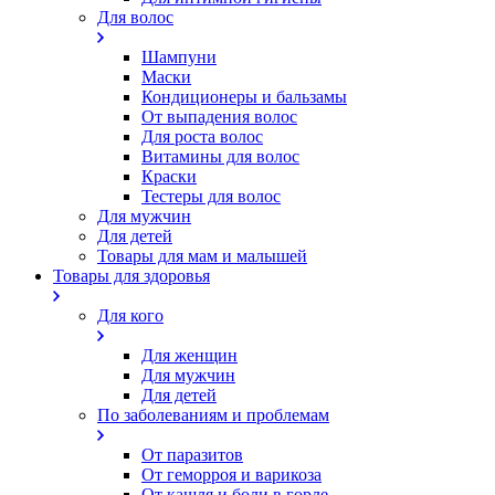
Для волос
Шампуни
Маски
Кондиционеры и бальзамы
От выпадения волос
Для роста волос
Витамины для волос
Краски
Тестеры для волос
Для мужчин
Для детей
Товары для мам и малышей
Товары для здоровья
Для кого
Для женщин
Для мужчин
Для детей
По заболеваниям и проблемам
От паразитов
Oт геморроя и варикоза
От кашля и боли в горле