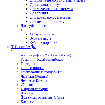
Для сна, нервной системы и мозга
Для сердца и сосудов
Для мочеполовой системы
Для зрения
Для кожи, волос и ногтей
Для печени и детокса
Для зубов и дёсен
От зубной боли
Зубные пасты
Зубные порошки
Тайские БАДы
Андрографис (Фа Талай Джон)
Гарциния Камбоджийская
Гвоздика
Гинкго билоба
Глюкозамин и хондроитин
Линчжи (Рейши)
Детокс и Клетчатка
Женьшень
Жидкий кальций
Имбирь
Йод (Мангостиновый йод)
Коллаген