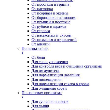
От простуды и гриппа
От насморка
Oт псориаза и экземы
От бородавок и папиллом
От прыщей и постакне
От рубцов и шрамов
От герпеса
От насекомых и укусов
От похмелья и отравлений
От анемии
По назначению
От боли
Для сна и успокоения
Для контроля веса и очищения организма
Для иммунитета
Для нормализации давления
Для пищеварения
Для нормализации сахара в крови
Для очищения крови
По системам организма
Для суставов и связок
Для мышц