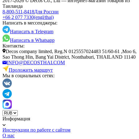
2017-2026 © Decos Co., Ltd — интернет-магазин товаров из
Таиланда
8-800-511-8418
Для России
+66 2 077 7330
(engl/thai)
Написать в мессенджеры:
Написать в Telegram
Написать в Whatsapp
Контакты:
Decos company limited, Reg.N 0125557024483 51/60-61 ,Moo 6,
Sao Thong Hin, Bang Yai District, Nonthaburi, THAILAND 11140
INFO@DECOSTHAI.COM
Проложить маршрут
Мы в социальных сетях:
Информация
Инструкции по работе с сайтом
О нас