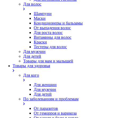
Для волос
Шампуни
Маски
Кондиционеры и бальзамы
От выпадения волос
Для роста волос
Витамины для волос
Краски
Тестеры для волос
Для мужчин
Для детей
Товары для мам и малышей
Товары для здоровья
Для кого
Для женщин
Для мужчин
Для детей
По заболеваниям и проблемам
От паразитов
Oт геморроя и варикоза
От кашля и боли в горле