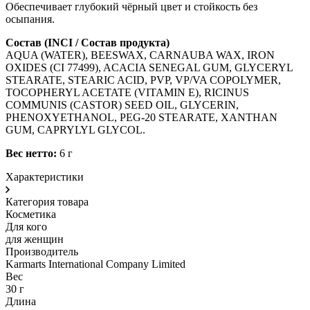
Обеспечивает глубокий чёрный цвет и стойкость без
осыпания.
Состав (INCI / Состав продукта)
AQUA (WATER), BEESWAX, CARNAUBA WAX, IRON
OXIDES (CI 77499), ACACIA SENEGAL GUM, GLYCERYL
STEARATE, STEARIC ACID, PVP, VP/VA COPOLYMER,
TOCOPHERYL ACETATE (VITAMIN E), RICINUS
COMMUNIS (CASTOR) SEED OIL, GLYCERIN,
PHENOXYETHANOL, PEG-20 STEARATE, XANTHAN
GUM, CAPRYLYL GLYCOL.
Вес нетто:
6 г
Характеристики
Категория товара
Косметика
Для кого
для женщин
Производитель
Karmarts International Company Limited
Вес
30 г
Длина