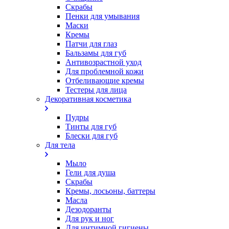
Скрабы
Пенки для умывания
Маски
Кремы
Патчи для глаз
Бальзамы для губ
Антивозрастной уход
Для проблемной кожи
Oтбеливающие кремы
Тестеры для лица
Декоративная косметика
Пудры
Тинты для губ
Блески для губ
Для тела
Мыло
Гели для душа
Скрабы
Кремы, лосьоны, баттеры
Масла
Дезодоранты
Для рук и ног
Для интимной гигиены