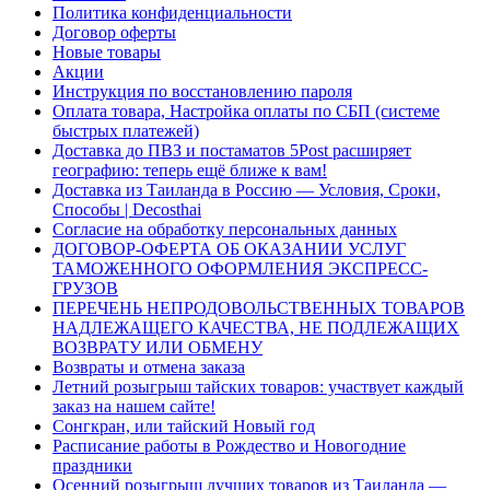
Политика конфиденциальности
Договор оферты
Новые товары
Акции
Инструкция по восстановлению пароля
Оплата товара, Настройка оплаты по СБП (системе
быстрых платежей)
Доставка до ПВЗ и постаматов 5Post расширяет
географию: теперь ещё ближе к вам!
Доставка из Таиланда в Россию — Условия, Сроки,
Способы | Decosthai
Согласие на обработку персональных данных
ДОГОВОР-ОФЕРТА ОБ ОКАЗАНИИ УСЛУГ
ТАМОЖЕННОГО ОФОРМЛЕНИЯ ЭКСПРЕСС-
ГРУЗОВ
ПЕРЕЧЕНЬ НЕПРОДОВОЛЬСТВЕННЫХ ТОВАРОВ
НАДЛЕЖАЩЕГО КАЧЕСТВА, НЕ ПОДЛЕЖАЩИХ
ВОЗВРАТУ ИЛИ ОБМЕНУ
Возвраты и отмена заказа
Летний розыгрыш тайских товаров: участвует каждый
заказ на нашем сайте!
Сонгкран, или тайский Новый год
Расписание работы в Рождество и Новогодние
праздники
Осенний розыгрыш лучших товаров из Таиланда —