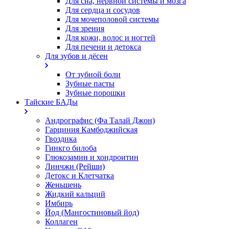
Для сна, нервной системы и мозга
Для сердца и сосудов
Для мочеполовой системы
Для зрения
Для кожи, волос и ногтей
Для печени и детокса
Для зубов и дёсен
От зубной боли
Зубные пасты
Зубные порошки
Тайские БАДы
Андрографис (Фа Талай Джон)
Гарциния Камбоджийская
Гвоздика
Гинкго билоба
Глюкозамин и хондроитин
Линчжи (Рейши)
Детокс и Клетчатка
Женьшень
Жидкий кальций
Имбирь
Йод (Мангостиновый йод)
Коллаген