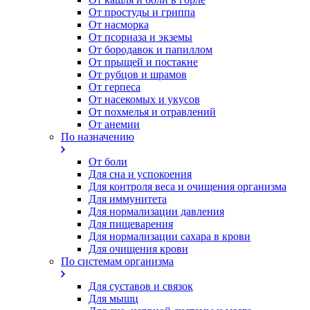
От простуды и гриппа
От насморка
Oт псориаза и экземы
От бородавок и папиллом
От прыщей и постакне
От рубцов и шрамов
От герпеса
От насекомых и укусов
От похмелья и отравлений
От анемии
По назначению
От боли
Для сна и успокоения
Для контроля веса и очищения организма
Для иммунитета
Для нормализации давления
Для пищеварения
Для нормализации сахара в крови
Для очищения крови
По системам организма
Для суставов и связок
Для мышц