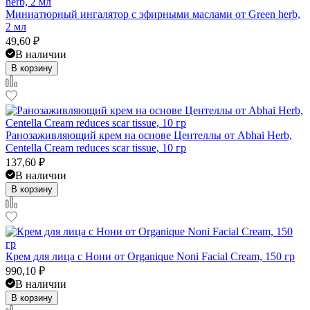
Миниатюрный ингалятор с эфирными маслами от Green herb,
2 мл
49,60
₽
В наличии
В корзину
Ранозаживляющий крем на основе Центеллы от Abhai Herb,
Centella Cream reduces scar tissue, 10 гр
137,60
₽
В наличии
В корзину
Крем для лица с Нони от Organique Noni Facial Cream, 150 гр
990,10
₽
В наличии
В корзину