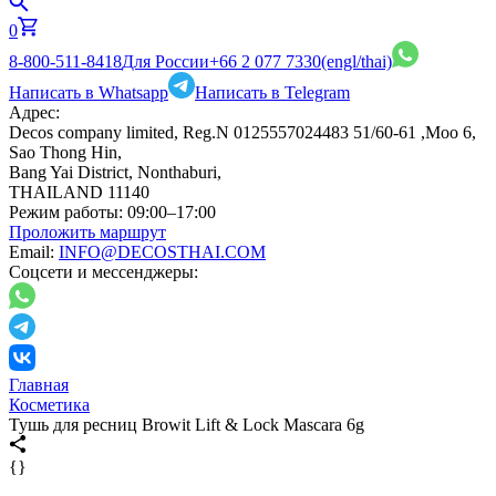
0
8-800-511-8418
Для России
+66 2 077 7330
(engl/thai)
Написать в Whatsapp
Написать в Telegram
Адрес:
Decos company limited, Reg.N 0125557024483 51/60-61 ,Moo 6,
Sao Thong Hin,
Bang Yai District, Nonthaburi,
THAILAND 11140
Режим работы:
09:00–17:00
Проложить маршрут
Email:
INFO@DECOSTHAI.COM
Соцсети и мессенджеры:
Главная
Косметика
Тушь для ресниц Browit Lift & Lock Mascara 6g
{}