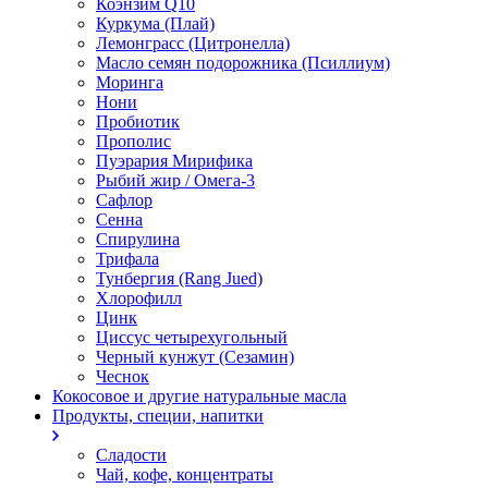
Коэнзим Q10
Куркума (Плай)
Лемонграсс (Цитронелла)
Масло семян подорожника (Псиллиум)
Моринга
Нони
Пробиотик
Прополис
Пуэрария Мирифика
Рыбий жир / Омега-3
Сафлор
Сенна
Спирулина
Трифала
Тунбергия (Rang Jued)
Хлорофилл
Цинк
Циссус четырехугольный
Черный кунжут (Сезамин)
Чеснок
Кокосовое и другие натуральные масла
Продукты, специи, напитки
Сладости
Чай, кофе, концентраты