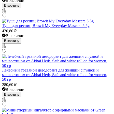
В наличии
В корзину
Тушь для ресниц Browit My Everyday Mascara 5.5g
420,80
₽
В наличии
В корзину
Лечебный травяной дезодорант для женщин с гуавой и
мангостином от Abhai Herb, Safe and white roll on for women,
50 гр
280,60
₽
В наличии
В корзину