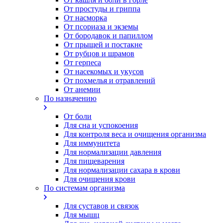
От простуды и гриппа
От насморка
Oт псориаза и экземы
От бородавок и папиллом
От прыщей и постакне
От рубцов и шрамов
От герпеса
От насекомых и укусов
От похмелья и отравлений
От анемии
По назначению
От боли
Для сна и успокоения
Для контроля веса и очищения организма
Для иммунитета
Для нормализации давления
Для пищеварения
Для нормализации сахара в крови
Для очищения крови
По системам организма
Для суставов и связок
Для мышц