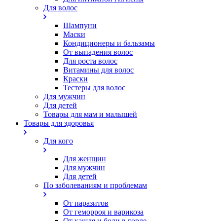
Для волос
Шампуни
Маски
Кондиционеры и бальзамы
От выпадения волос
Для роста волос
Витамины для волос
Краски
Тестеры для волос
Для мужчин
Для детей
Товары для мам и малышей
Товары для здоровья
Для кого
Для женщин
Для мужчин
Для детей
По заболеваниям и проблемам
От паразитов
Oт геморроя и варикоза
От кашля и боли в горле