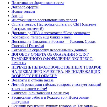
Политика конфиденциальности
Договор оферты
Новые товары
Акции
Инструкция по восстановлению пароля
Оплата товара, Настройка оплаты по СБП (системе
быстрых платежей)
Доставка до ПВЗ и постаматов 5Post расширяет
географию: теперь ещё ближе к вам!
Доставка из Таиланда в Россию — Условия, Сроки,
Способы | Decosthai
Согласие на обработку персональных данных
ДОГОВОР-ОФЕРТА ОБ ОКАЗАНИИ УСЛУГ
ТАМОЖЕННОГО ОФОРМЛЕНИЯ ЭКСПРЕСС-
ГРУЗОВ
ПЕРЕЧЕНЬ НЕПРОДОВОЛЬСТВЕННЫХ ТОВАРОВ
НАДЛЕЖАЩЕГО КАЧЕСТВА, НЕ ПОДЛЕЖАЩИХ
ВОЗВРАТУ ИЛИ ОБМЕНУ
Возвраты и отмена заказа
Летний розыгрыш тайских товаров: участвует каждый
заказ на нашем сайте!
Сонгкран, или тайский Новый год
Расписание работы в Рождество и Новогодние
праздники
Осенний розыгрыш лучших товаров из Таиланда —