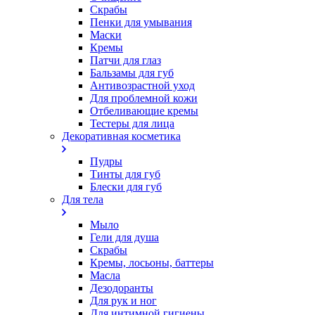
Скрабы
Пенки для умывания
Маски
Кремы
Патчи для глаз
Бальзамы для губ
Антивозрастной уход
Для проблемной кожи
Oтбеливающие кремы
Тестеры для лица
Декоративная косметика
Пудры
Тинты для губ
Блески для губ
Для тела
Мыло
Гели для душа
Скрабы
Кремы, лосьоны, баттеры
Масла
Дезодоранты
Для рук и ног
Для интимной гигиены