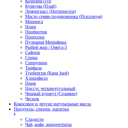
Коэнзим Q10
Куркума (Плай)
Лемонграсс (Цитронелла)
Масло семян подорожника (Псиллиум)
Моринга
Нони
Пробиотик
Прополис
Пуэрария Мирифика
Рыбий жир / Омега-3
Сафлор
Сенна
Спирулина
Трифала
Тунбергия (Rang Jued)
Хлорофилл
Цинк
Циссус четырехугольный
Черный кунжут (Сезамин)
Чеснок
Кокосовое и другие натуральные масла
Продукты, специи, напитки
Сладости
Чай, кофе, концентраты