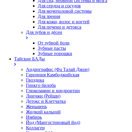
Для сна, нервной системы и мозга
Для сердца и сосудов
Для мочеполовой системы
Для зрения
Для кожи, волос и ногтей
Для печени и детокса
Для зубов и дёсен
От зубной боли
Зубные пасты
Зубные порошки
Тайские БАДы
Андрографис (Фа Талай Джон)
Гарциния Камбоджийская
Гвоздика
Гинкго билоба
Глюкозамин и хондроитин
Линчжи (Рейши)
Детокс и Клетчатка
Женьшень
Жидкий кальций
Имбирь
Йод (Мангостиновый йод)
Коллаген