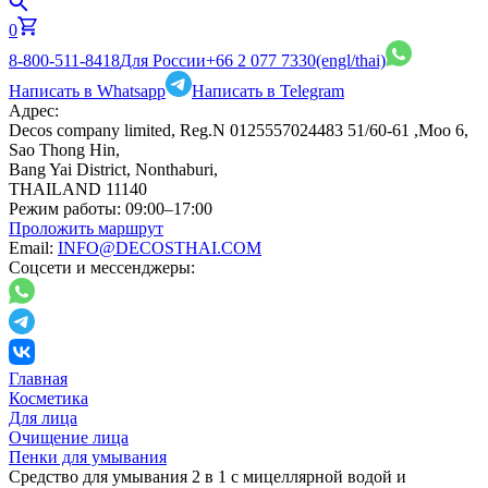
0
8-800-511-8418
Для России
+66 2 077 7330
(engl/thai)
Написать в Whatsapp
Написать в Telegram
Адрес:
Decos company limited, Reg.N 0125557024483 51/60-61 ,Moo 6,
Sao Thong Hin,
Bang Yai District, Nonthaburi,
THAILAND 11140
Режим работы:
09:00–17:00
Проложить маршрут
Email:
INFO@DECOSTHAI.COM
Соцсети и мессенджеры:
Главная
Косметика
Для лица
Очищение лица
Пенки для умывания
Средство для умывания 2 в 1 с мицеллярной водой и