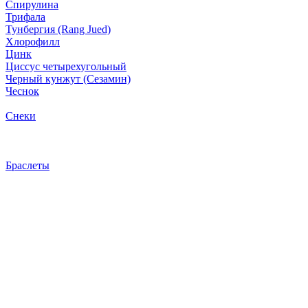
Спирулина
Трифала
Тунбергия (Rang Jued)
Хлорофилл
Цинк
Циссус четырехугольный
Черный кунжут (Сезамин)
Чеснок
Снеки
Браслеты