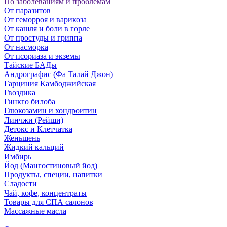
По заболеваниям и проблемам
От паразитов
Oт геморроя и варикоза
От кашля и боли в горле
От простуды и гриппа
От насморка
Oт псориаза и экземы
Тайские БАДы
Андрографис (Фа Талай Джон)
Гарциния Камбоджийская
Гвоздика
Гинкго билоба
Глюкозамин и хондроитин
Линчжи (Рейши)
Детокс и Клетчатка
Женьшень
Жидкий кальций
Имбирь
Йод (Мангостиновый йод)
Продукты, специи, напитки
Сладости
Чай, кофе, концентраты
Товары для СПА салонов
Массажные масла