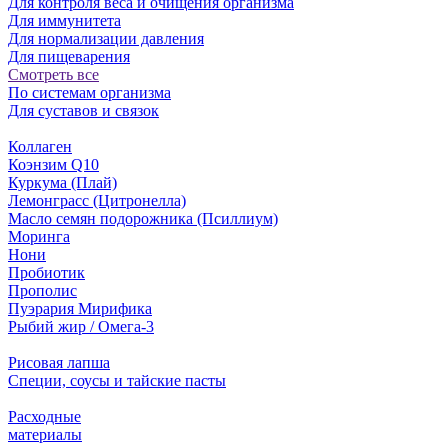
Для контроля веса и очищения организма
Для иммунитета
Для нормализации давления
Для пищеварения
Смотреть все
По системам организма
Для суставов и связок
Коллаген
Коэнзим Q10
Куркума (Плай)
Лемонграсс (Цитронелла)
Масло семян подорожника (Псиллиум)
Моринга
Нони
Пробиотик
Прополис
Пуэрария Мирифика
Рыбий жир / Омега-3
Рисовая лапша
Специи, соусы и тайские пасты
Расходные
материалы