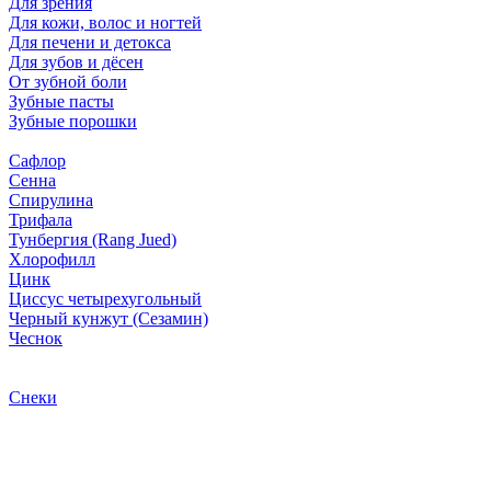
Для зрения
Для кожи, волос и ногтей
Для печени и детокса
Для зубов и дёсен
От зубной боли
Зубные пасты
Зубные порошки
Сафлор
Сенна
Спирулина
Трифала
Тунбергия (Rang Jued)
Хлорофилл
Цинк
Циссус четырехугольный
Черный кунжут (Сезамин)
Чеснок
Снеки