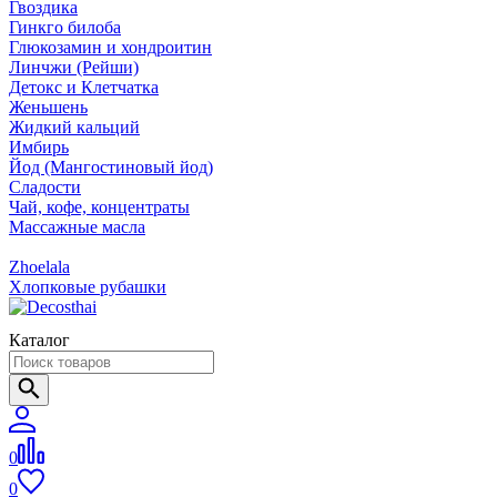
Гвоздика
Гинкго билоба
Глюкозамин и хондроитин
Линчжи (Рейши)
Детокс и Клетчатка
Женьшень
Жидкий кальций
Имбирь
Йод (Мангостиновый йод)
Сладости
Чай, кофе, концентраты
Массажные масла
Zhoelala
Хлопковые рубашки
Каталог
0
0