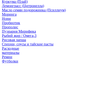
Куркума (Плай)
Лемонграсс (Цитронелла)
Масло семян подорожника (Псиллиум)
Моринга
Нони
Пробиотик
Прополис
Пуэрария Мирифика
Рыбий жир / Омега-3
Рисовая лапша
Специи, соусы и тайские пасты
Расходные
материалы
Ремни
Футболки