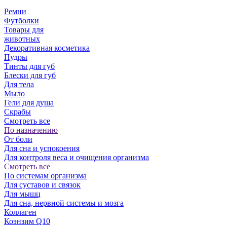
Ремни
Футболки
Товары для
животных
Декоративная косметика
Пудры
Тинты для губ
Блески для губ
Для тела
Мыло
Гели для душа
Скрабы
Смотреть все
По назначению
От боли
Для сна и успокоения
Для контроля веса и очищения организма
Смотреть все
По системам организма
Для суставов и связок
Для мышц
Для сна, нервной системы и мозга
Коллаген
Коэнзим Q10