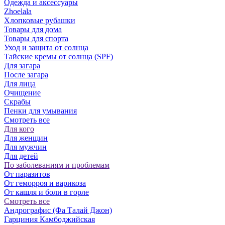
Одежда и аксессуары
Zhoelala
Хлопковые рубашки
Товары для дома
Товары для спорта
Уход и защита от солнца
Тайские кремы от солнца (SPF)
Для загара
После загара
Для лица
Очищение
Скрабы
Пенки для умывания
Смотреть все
Для кого
Для женщин
Для мужчин
Для детей
По заболеваниям и проблемам
От паразитов
Oт геморроя и варикоза
От кашля и боли в горле
Смотреть все
Андрографис (Фа Талай Джон)
Гарциния Камбоджийская